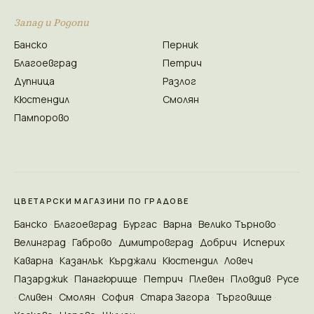
Запад и Родопи
Банско
Перник
Благоевград
Петрич
Дупница
Разлог
Кюстендил
Смолян
Пампорово
ЦВЕТАРСКИ МАГАЗИНИ ПО ГРАДОВЕ
Банско
Благоевград
Бургас
Варна
Велико Търново
Велинград
Габрово
Димитровград
Добрич
Исперих
Каварна
Казанлък
Кърджали
Кюстендил
Ловеч
Пазарджик
Панагюрище
Петрич
Плевен
Пловдив
Русе
Сливен
Смолян
София
Стара Загора
Търговище