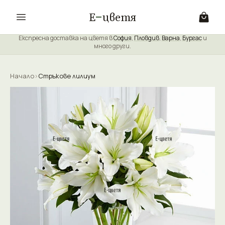
Е
цветя
Експресна доставка на цветя в
София
,
Пловдив
,
Варна
,
Бургас
и
много други.
Начало
›
Стръкове лилиум