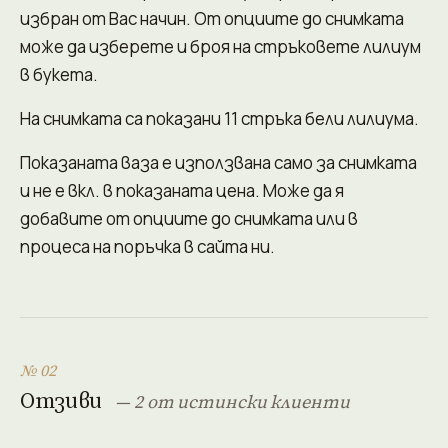
избран от Вас начин. От опциите до снимката
може да изберете и броя на стръковете лилиум
в букета.
На снимката са показани 11 стръка бели лилиума.
Показаната ваза е използвана само за снимката
и не е вкл. в показаната цена. Може да я
добавите от опциите до снимката или в
процеса на поръчка в сайта ни.
№ 02
Отзиви
— 2 от истински клиенти