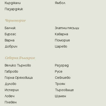
Кърджали
Ямбол
Пазарджик
Черноморие
Балчик
Златни пясъци
Бургас
Каварна
Варна
Поморие
Добрич
Царево
Северна България
Велико Търново
Разград
Габрово
Русе
Горна Оряховица
Севлиево
Дулово
Троян
Исперих
Търговище
Ловеч
Шумен
Плевен