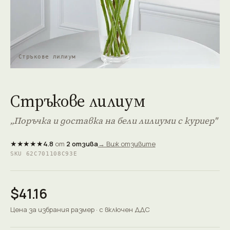
Стръкове лилиум
Стръкове лилиум
„Поръчка и доставка на бели лилиуми с куриер"
★★★★★
4.8
от
2 отзива
→ Виж отзивите
SKU 62C701108C93E
$41.16
Цена за избрания размер · с включен ДДС