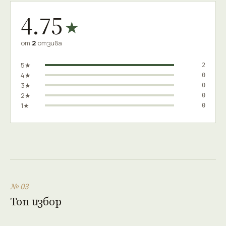
4.75
★
от
2
отзива
5★
2
4★
0
3★
0
2★
0
1★
0
№ 03
Топ избор