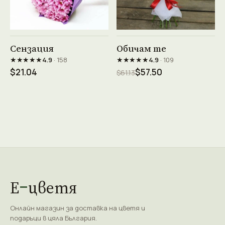
Виж продукта →
Виж продукта →
Сензация
Обичам те
★★★★★
★★★★★
4.9
· 158
4.9
· 109
$21.04
$57.50
$61.13
Е
цветя
Онлайн магазин за доставка на цветя и
подаръци в цяла България.