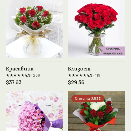
Виж продукта →
Виж продукта →
Красавица
Близост
★★★★★
★★★★★
4.9
· 239
4.9
· 119
$37.63
$29.36
Спести 3.63$