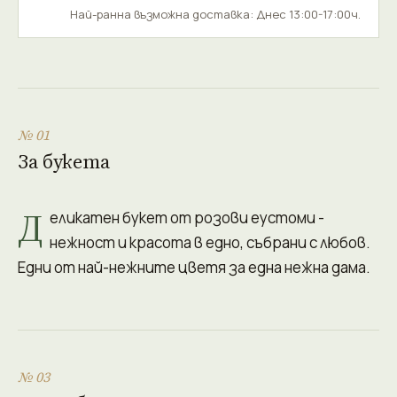
Най-ранна възможна доставка: Днес 13:00-17:00ч.
№ 01
За букета
Д
еликатен букет от розови еустоми -
нежност и красота в едно, събрани с любов.
Едни от най-нежните цветя за една нежна дама.
№ 03