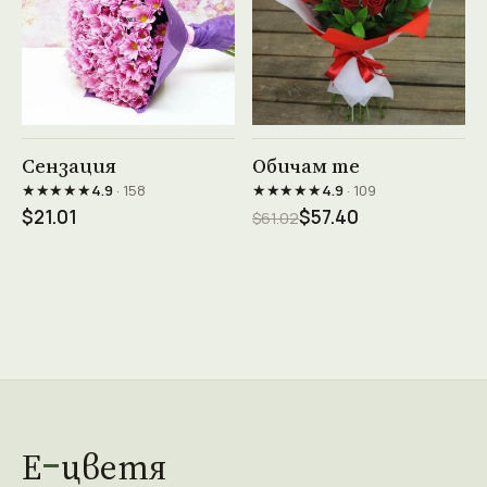
Виж продукта →
Виж продукта →
Сензация
Обичам те
★★★★★
★★★★★
4.9
· 158
4.9
· 109
$21.01
$57.40
$61.02
Е
цветя