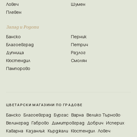
Ловеч
Шумен
Плевен
Запад и Родопи
Банско
Перник
Благоевград
Петрич
Дупница
Разлог
Кюстендил
Смолян
Пампорово
ЦВЕТАРСКИ МАГАЗИНИ ПО ГРАДОВЕ
Банско
Благоевград
Бургас
Варна
Велико Търново
Велинград
Габрово
Димитровград
Добрич
Исперих
Каварна
Казанлък
Кърджали
Кюстендил
Ловеч