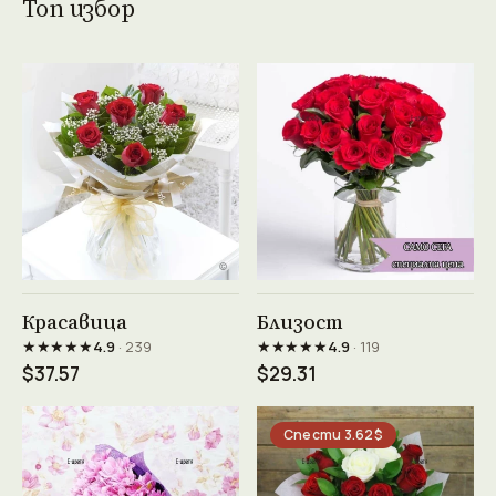
Топ избор
Виж продукта →
Виж продукта →
Красавица
Близост
★★★★★
★★★★★
4.9
· 239
4.9
· 119
$37.57
$29.31
Спести 3.62$