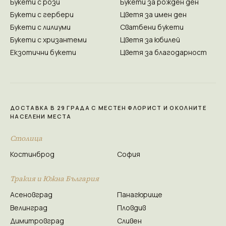
Букети с рози
Букети за рожден ден
Букети с гербери
Цветя за имен ден
Букети с лилиуми
Сватбени букети
Букети с хризантеми
Цветя за юбилей
Екзотични букети
Цветя за благодарност
ДОСТАВКА В 29 ГРАДА С МЕСТЕН ФЛОРИСТ И ОКОЛНИТЕ
НАСЕЛЕНИ МЕСТА
Столица
Костинброд
София
Тракия и Южна България
Асеновград
Панагюрище
Велинград
Пловдив
Димитровград
Сливен