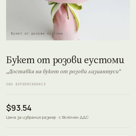
Букет от розови еустоми
Букет от розови еустоми
„Доставка на букет от розови лизиантуси"
SKU 63F099C9DD4C3
$93.54
Цена за избрания размер · с включен ДДС