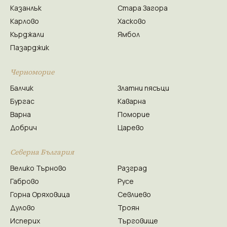
Казанлък
Стара Загора
Карлово
Хасково
Кърджали
Ямбол
Пазарджик
Черноморие
Балчик
Златни пясъци
Бургас
Каварна
Варна
Поморие
Добрич
Царево
Северна България
Велико Търново
Разград
Габрово
Русе
Горна Оряховица
Севлиево
Дулово
Троян
Исперих
Търговище