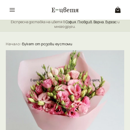
Е
цветя
Експресна доставка на цветя в
София
,
Пловдив
,
Варна
,
Бургас
и
много други.
Начало
›
Букет от розови еустоми