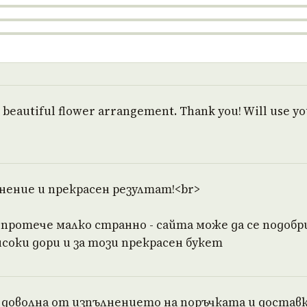
beautiful flower arrangement. Thank you! Will use you
нение и прекрасен резултат!<br>
 протече малко странно - сайта може да се подобр
соки дори и за този прекрасен букет
доволна от изпълнението на поръчката и доставк