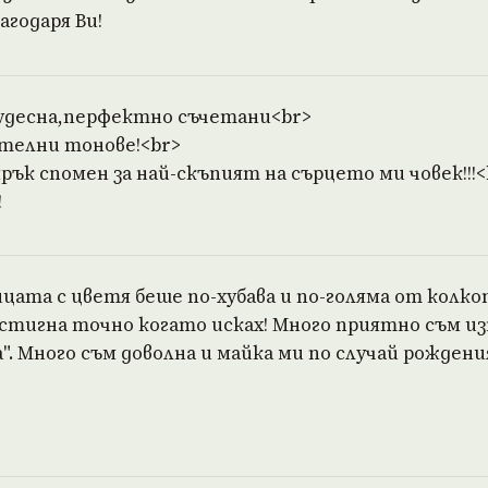
агодаря Ви!
удесна,перфектно съчетани<br>
стелни тонове!<br>
ярък спомен за най-скъпият на сърцето ми човек!!!<
!
ата с цветя беше по-хубава и по-голяма от колкот
стигна точно когато исках! Много приятно съм из
". Много съм доволна и майка ми по случай рождени