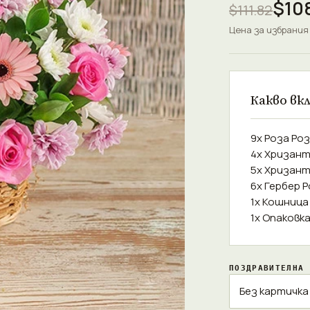
$10
$111.82
Цена за избрания
Какво вк
9x Роза Ро
4x Хризант
5x Хризан
6x Гербер 
1x Кошница
1x Опаковк
ПОЗДРАВИТЕЛНА 