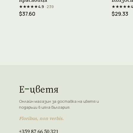
★★★★★
★★★★★
4.9
· 239
4
$37.60
$29.33
Е
цветя
Онлайн магазин за доставка на цветя и
подаръци в цяла България.
Floribus, non verbis.
+359 87 66 50 321