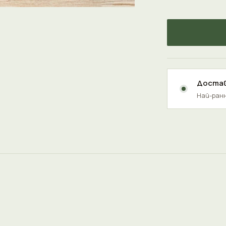
Достав
Най-ранн