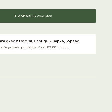
+ Добави в количка
ка днес в
София
,
Пловдив
,
Варна
,
Бургас
а възможна доставка: Днес 09:00-13:00ч.