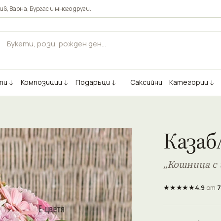
ив
,
Варна
,
Бургас
и много други.
ти ↓
Композиции ↓
Подаръци ↓
Саксийни
Категории ↓
Казаб
„Кошница с 
★★★★★
4.9
от
7