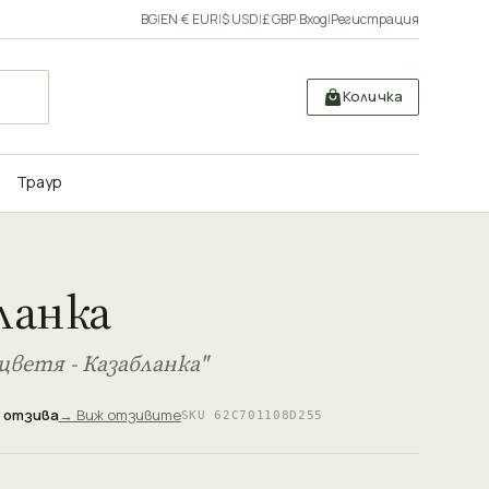
BG
|
EN
·
€ EUR
|
$ USD
|
£ GBP
·
Вход
|
Регистрация
Количка
Траур
ланка
цветя - Казабланка"
 отзива
→ Виж отзивите
SKU 62C701108D255