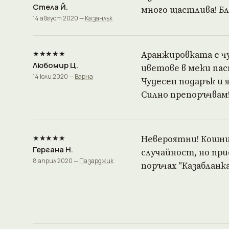
Стела Й.
много щастлива! Бл
14 август 2020 —
Казанлък
★★★★★
Аранжировката е ч
Любомир Ц.
цветове в меки па
14 юли 2020 —
Варна
Чудесен подарък и 
Силно препоръчвам
★★★★★
Невероятни! Кошниц
Гергана Н.
случайност, но при
8 април 2020 —
Пазарджик
поръчах "Казабланка