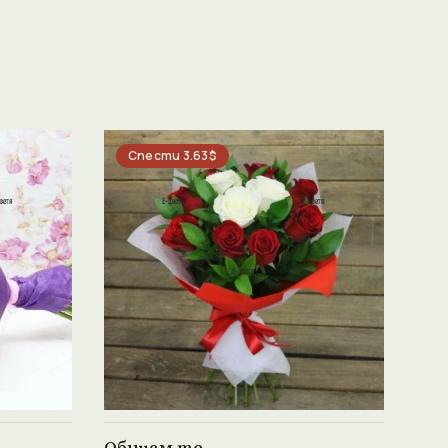
Спести 3.63$
Виж продукта →
Обичам те