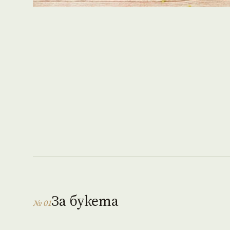
За букета
№ 01