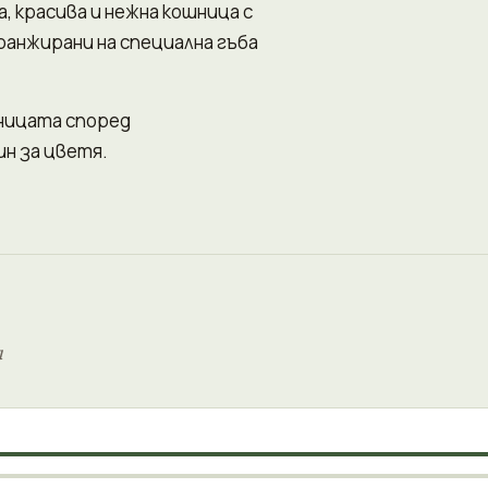
, красива и нежна кошница с
ранжирани на специална гъба
шницата според
н за цветя.
и