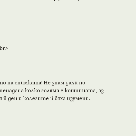
br>
о на снимката! Не знам дали по
ненадана колко голяма е кошницата, аз
я й ден и колегите й бяха изумени.