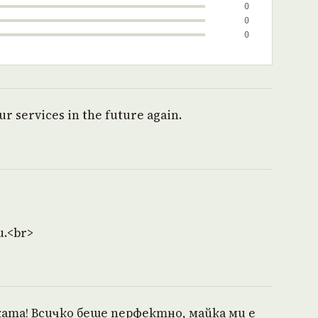
0
0
0
r services in the future again.
и.<br>
ата! Всичко беше перфектно, майка ми е