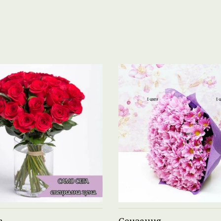
Виж продукта →
Виж продукта →
т
Сензация