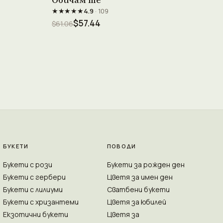
★★★★★
4.9
· 109
$57.44
$61.06
БУКЕТИ
ПОВОДИ
Букети с рози
Букети за рожден ден
Букети с гербери
Цветя за имен ден
Букети с лилиуми
Сватбени букети
Букети с хризантеми
Цветя за юбилей
Екзотични букети
Цветя за