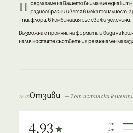
П
редлагаме на Вашето внимание една китна
разнообразни цветя в мека тоналност, а
- пиафлора, в комбинация със свежи зеленини.
Възможна е промяна на формата и вида на ко
наличностите съответния регионален магази
Отзиви
— 7 от истински клиент
№ 02
4.93
5★
★
4★