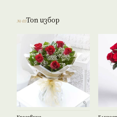
Топ избор
№ 03
Виж продукта →
Красавица
Близос