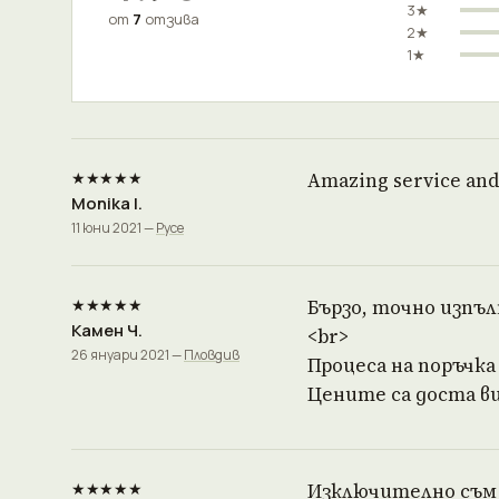
3★
от
7
отзива
2★
1★
★★★★★
Amazing service and 
Monika I.
11 юни 2021 —
Русе
★★★★★
Бързо, точно изпъл
Камен Ч.
<br>
26 януари 2021 —
Пловдив
Процеса на поръчка
Цените са доста ви
★★★★★
Изключително съм 