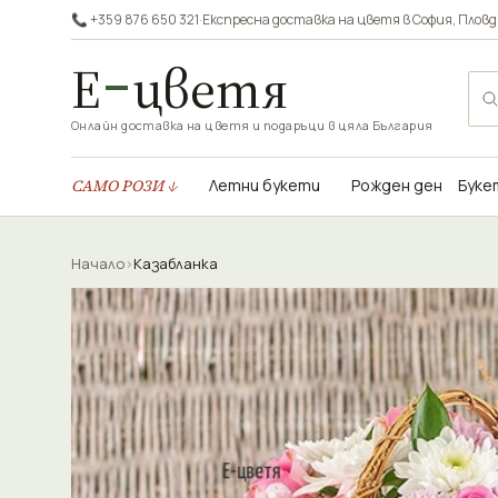
📞 +359 876 650 321
·
Експресна доставка на цветя в
София
,
Пловд
Е
цветя
Онлайн доставка на цветя и подаръци в цяла България
САМО РОЗИ ↓
Летни букети
Рожден ден
Буке
Начало
›
Казабланка