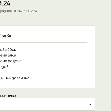
8.24
 размер · с включен ДДС
лючва
зова 60см
ема Бяла
тема розова
Розов
а и/или зеленина
КАРТИЧКА