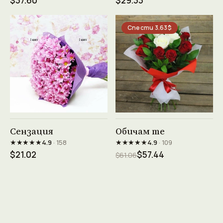
$37.60
$29.33
Спести 3.63$
Виж продукта →
Виж продукта →
Сензация
Обичам те
★★★★★
★★★★★
4.9
· 158
4.9
· 109
$21.02
$57.44
$61.06