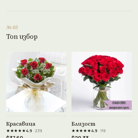
№ 03
Топ избор
Виж продукта →
Виж продукта →
Красавица
Близост
★★★★★
★★★★★
4.9
· 239
4.9
· 119