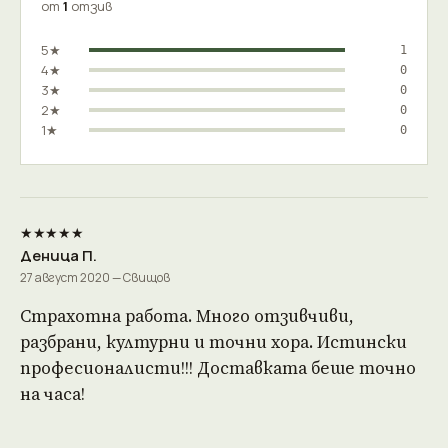
от
1
отзив
5★
1
4★
0
3★
0
2★
0
1★
0
★★★★★
Деница П.
27 август 2020 — Свищов
Страхотна работа. Много отзивчиви,
разбрани, културни и точни хора. Истински
професионалисти!!! Доставката беше точно
на часа!