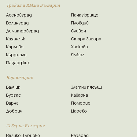
Тракия и Южна България
Асеновград
Панагюрище
Велинград
Пловдив
Димитровград
Сливен
Казанлък
Стара Загора
Карлово
Хасково
Кърджали
Ямбол
Пазарджик
Черноморие
Балчик
Златни пясъци
Бургас
Каварна
Варна
Поморие
Добрич
Царево
Северна България
Велико Търново
Разград