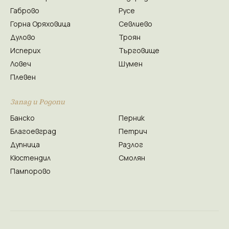
Габрово
Русе
Горна Оряховица
Севлиево
Дулово
Троян
Исперих
Търговище
Ловеч
Шумен
Плевен
Запад и Родопи
Банско
Перник
Благоевград
Петрич
Дупница
Разлог
Кюстендил
Смолян
Пампорово