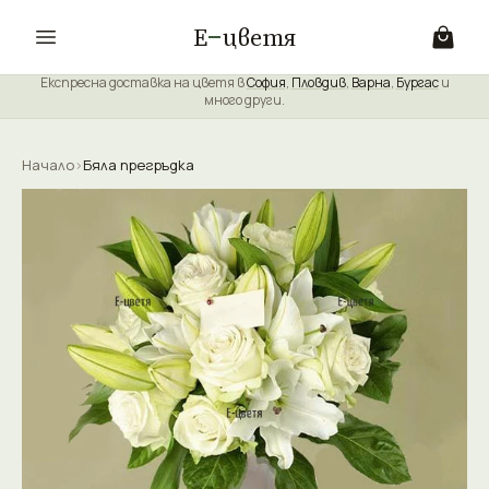
Е
цветя
Експресна доставка на цветя в
София
,
Пловдив
,
Варна
,
Бургас
и
много други.
Начало
›
Бяла прегръдка