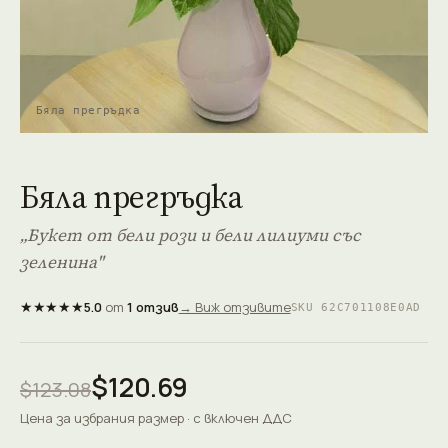
Бяла прегръдка
Бяла прегръдка
„Букет от бели рози и бели лилиуми със
зеленина"
★★★★★
5.0
от
1 отзив
→ Виж отзивите
SKU 62C701108E0AD
$120.69
$123.08
Цена за избрания размер · с включен ДДС