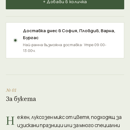
+ Добави в количка
Доставка днес в
София
,
Пловдив
,
Варна
,
Бургас
Най-ранна възможна доставка: Утре 09:00-
13:00ч.
№ 01
За букета
Н
ежен, луксозен микс от цветя, подходящ за
изискани празници или за много специални