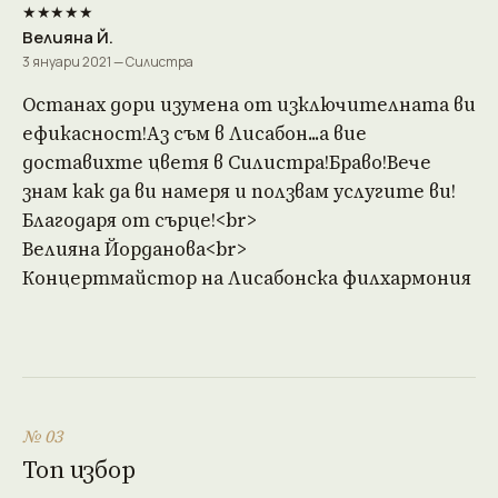
★★★★★
Велияна Й.
3 януари 2021 — Силистра
Останах дори изумена от изключителната ви
ефикасност!Аз съм в Лисабон...а вие
доставихте цветя в Силистра!Браво!Вече
знам как да ви намеря и ползвам услугите ви!
Благодаря от сърце!<br>
Велияна Йорданова<br>
Концертмайстор на Лисабонска филхармония
№ 03
Топ избор