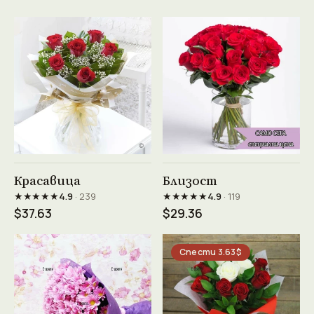
Виж продукта →
Виж продукта →
Красавица
Близост
★★★★★
★★★★★
4.9
· 239
4.9
· 119
$37.63
$29.36
Спести 3.63$