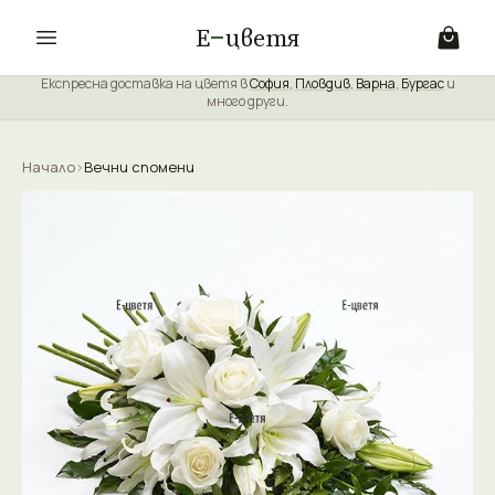
Е
цветя
Експресна доставка на цветя в
София
,
Пловдив
,
Варна
,
Бургас
и
много други.
Начало
›
Вечни спомени