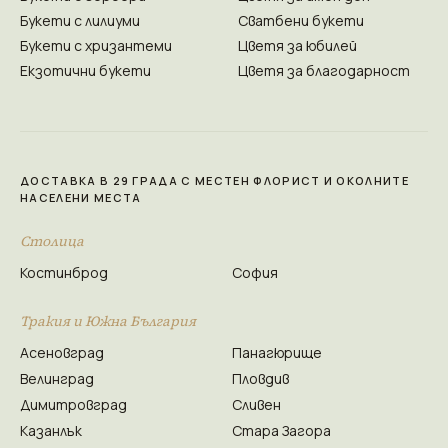
Букети с лилиуми
Сватбени букети
Букети с хризантеми
Цветя за юбилей
Екзотични букети
Цветя за благодарност
ДОСТАВКА В 29 ГРАДА С МЕСТЕН ФЛОРИСТ И ОКОЛНИТЕ
НАСЕЛЕНИ МЕСТА
Столица
Костинброд
София
Тракия и Южна България
Асеновград
Панагюрище
Велинград
Пловдив
Димитровград
Сливен
Казанлък
Стара Загора