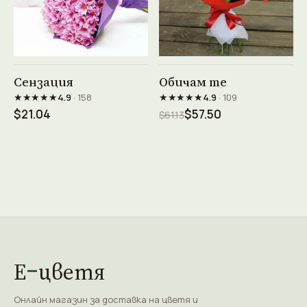
Виж продукта →
Виж продукта →
Сензация
Обичам те
★★★★★
★★★★★
4.9
· 158
4.9
· 109
$21.04
$57.50
$61.13
Е
цветя
Онлайн магазин за доставка на цветя и