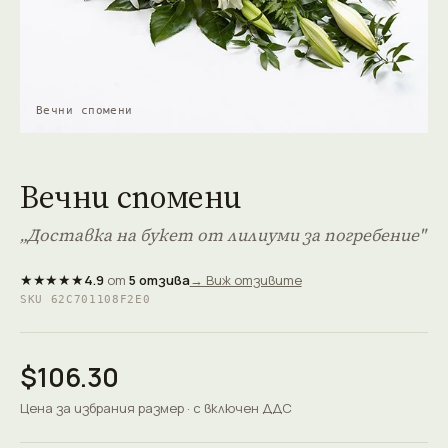
Вечни спомени
Вечни спомени
„Доставка на букет от лилиуми за погребение"
★★★★★
4.9
от
5 отзива
→ Виж отзивите
SKU 62C701108F2E0
$106.30
Цена за избрания размер · с включен ДДС