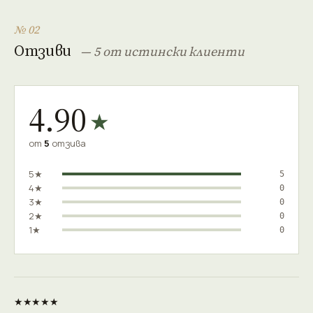
№ 02
Отзиви
— 5 от истински клиенти
4.90
★
от
5
отзива
5★
5
4★
0
3★
0
2★
0
1★
0
★★★★★