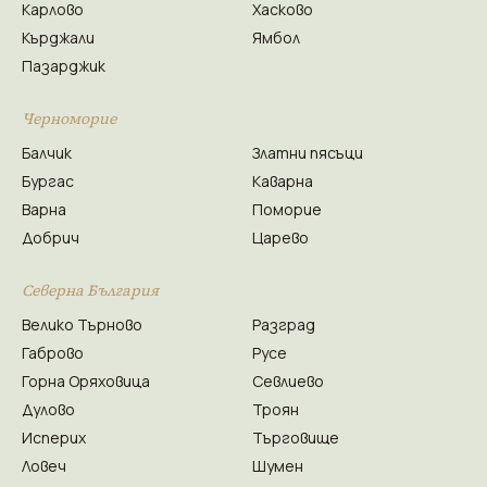
Карлово
Хасково
Кърджали
Ямбол
Пазарджик
Черноморие
Балчик
Златни пясъци
Бургас
Каварна
Варна
Поморие
Добрич
Царево
Северна България
Велико Търново
Разград
Габрово
Русе
Горна Оряховица
Севлиево
Дулово
Троян
Исперих
Търговище
Ловеч
Шумен