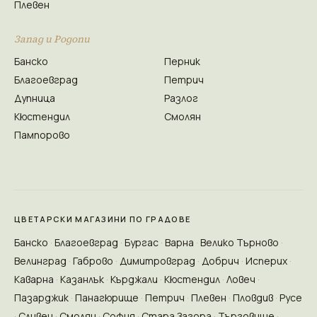
Плевен
Запад и Родопи
Банско
Перник
Благоевград
Петрич
Дупница
Разлог
Кюстендил
Смолян
Пампорово
ЦВЕТАРСКИ МАГАЗИНИ ПО ГРАДОВЕ
Банско
Благоевград
Бургас
Варна
Велико Търново
Велинград
Габрово
Димитровград
Добрич
Исперих
Каварна
Казанлък
Кърджали
Кюстендил
Ловеч
Пазарджик
Панагюрище
Петрич
Плевен
Пловдив
Русе
Сливен
Смолян
София
Стара Загора
Търговище