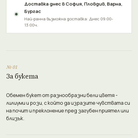
Доставка днес в
София
,
Пловдив
,
Варна
,
Бургас
Най-ранна възможна доставка: Днес 09:00-
13:00ч.
№ 01
За букета
Обемен букет от разнообразни бели цветя -
лилиуми и рози, с който да изразите чувствата си
на почит и преклонение пред загубен приятел или
близък.