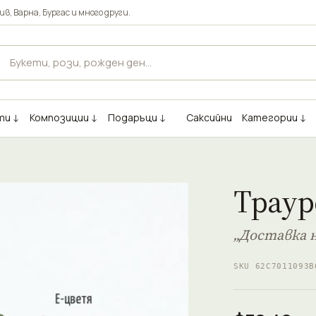
ив
,
Варна
,
Бургас
и много други.
ти ↓
Композиции ↓
Подаръци ↓
Саксийни
Категории ↓
Траур
„Доставка н
SKU 62C7011093B