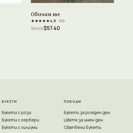
Виж продукта →
Обичам те
★★★★★
4.9
· 109
$57.40
$61.02
БУКЕТИ
ПОВОДИ
Букети с рози
Букети за рожден ден
Букети с гербери
Цветя за имен ден
Букети с лилиуми
Сватбени букети