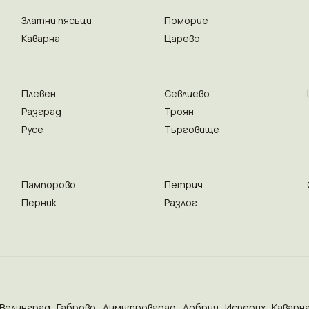
Златни пясъци
Поморие
Каварна
Царево
Плевен
Севлиево
Разград
Троян
Русе
Търговище
Пампорово
Петрич
Перник
Разлог
Велинград
Габрово
Димитровград
Добрич
Исперих
Каварн