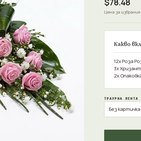
$78.48
Цена за избрания
Какво вк
12x Роза Р
3x Хризант
2x Опаковк
ТРАУРНА ЛЕНТА