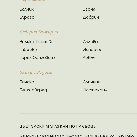
Балчик
Варна
Бургас
Добрич
Северна България
Велико Търново
Дулово
Габрово
Исперих
Горна Оряховица
Ловеч
Запад и Родопи
Банско
Дупница
Благоевград
Кюстендил
ЦВЕТАРСКИ МАГАЗИНИ ПО ГРАДОВЕ
Банско
Благоевград
Бургас
Варна
Велико Търново