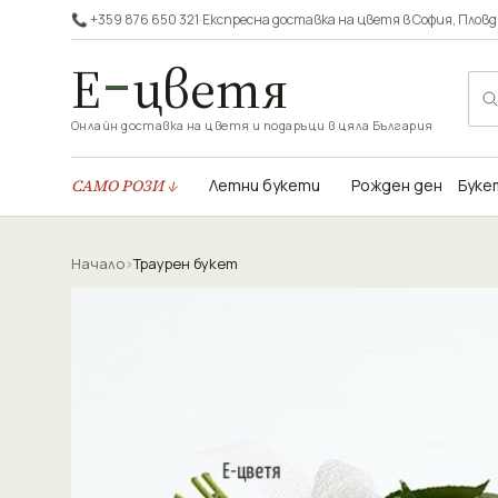
📞 +359 876 650 321
·
Експресна доставка на цветя в
София
,
Пловд
Е
цветя
Онлайн доставка на цветя и подаръци в цяла България
САМО РОЗИ ↓
Летни букети
Рожден ден
Буке
Начало
›
Траурен букет