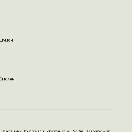
Шумен
Смолян
а
Казанлък
Кърджали
Кюстендил
Ловеч
Пазарджик