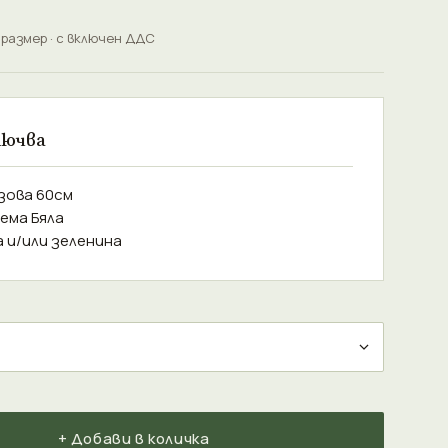
 размер · с включен ДДС
лючва
озова 60см
ема Бяла
а и/или зеленина
+ Добави в количка