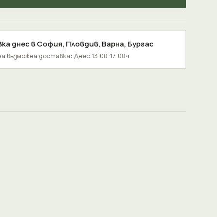
ка днес в
София
,
Пловдив
,
Варна
,
Бургас
а възможна доставка: Днес 13:00-17:00ч.