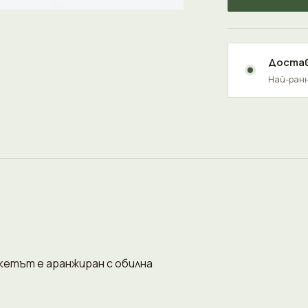
Достав
Най-ранн
кетът е аранжиран с обилна