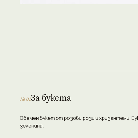
За букета
№ 01
Обемен букет от розови рози и хризантеми. Бу
зеленина.