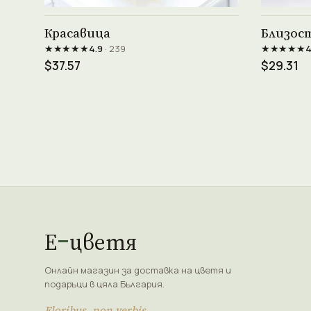
Виж продукта →
Красавица
Близос
★★★★★
★★★★★
4.9
· 239
4
$37.57
$29.31
Е
цветя
Онлайн магазин за доставка на цветя и
подаръци в цяла България.
Floribus, non verbis.