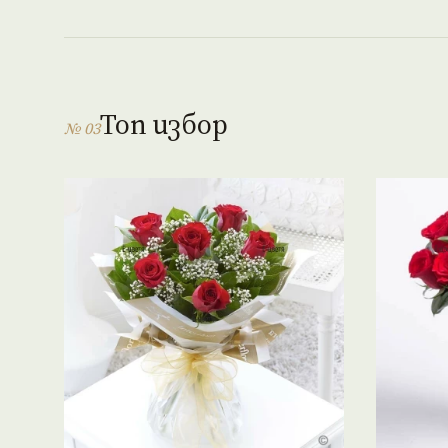
Топ избор
№ 03