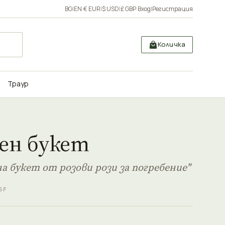
BG
|
EN
·
€ EUR
|
$ USD
|
£ GBP
·
Вход
|
Регистрация
Количка
Траур
ен букет
а букет от розови рози за погребение"
6F