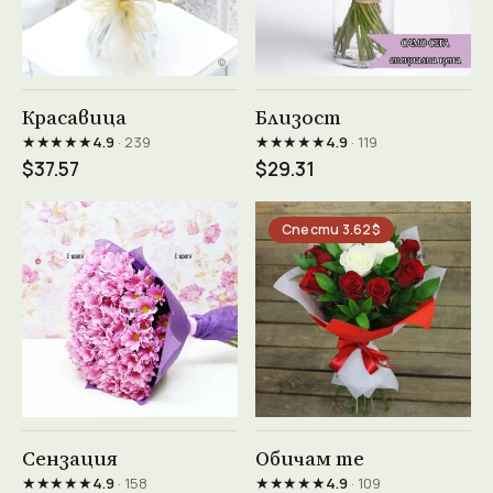
Виж продукта →
Виж продукта →
Красавица
Близост
★★★★★
★★★★★
4.9
· 239
4.9
· 119
$37.57
$29.31
Спести 3.62$
Виж продукта →
Виж продукта →
Сензация
Обичам те
★★★★★
★★★★★
4.9
· 158
4.9
· 109