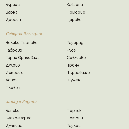
Бургас
Каварна
Варна
Поморие
Добрич
Царево
Северна България
Велико Търново
Разград
Габрово
Русе
Горна Оряховица
Севлиево
Дулово
Троян
Исперих
Търговище
Ловеч
Шумен
Плевен
Запад и Родопи
Банско
Перник
Благоевград
Петрич
Дупница
Разлог