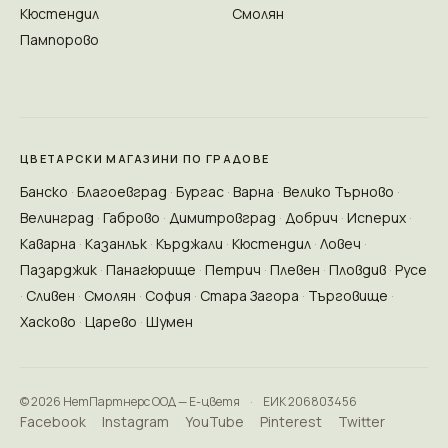
Кюстендил
Смолян
Пампорово
ЦВЕТАРСКИ МАГАЗИНИ ПО ГРАДОВЕ
Банско
Благоевград
Бургас
Варна
Велико Търново
Велинград
Габрово
Димитровград
Добрич
Исперих
Каварна
Казанлък
Кърджали
Кюстендил
Ловеч
Пазарджик
Панагюрище
Петрич
Плевен
Пловдив
Русе
Сливен
Смолян
София
Стара Загора
Търговище
Хасково
Царево
Шумен
© 2026 НетПартнерс ООД — Е-цветя
·
ЕИК 206803456
Facebook
Instagram
YouTube
Pinterest
Twitter