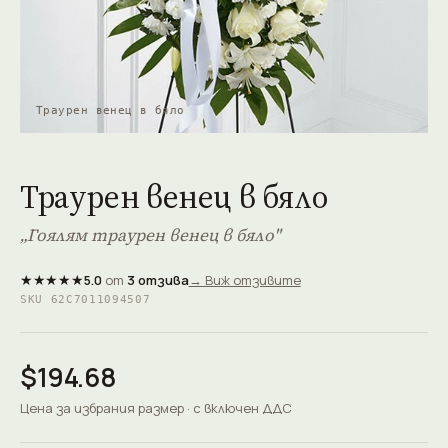
Траурен венец в бяло
Траурен венец в бяло
„Гоялям траурен венец в бяло"
★★★★★
5.0
от
3 отзива
→ Виж отзивите
SKU 62C7011094507
$194.68
Цена за избрания размер · с включен ДДС