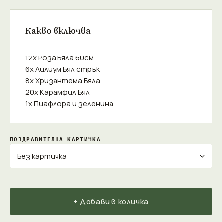
Какво включва
12x Роза Бяла 60см
6x Лилиум Бял стрък
8x Хризантема Бяла
20x Карамфил Бял
1x Пиафлора и зеленина
ПОЗДРАВИТЕЛНА КАРТИЧКА
+ Добави в количка