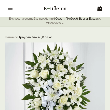
Е
цветя
Експресна доставка на цветя в
София
,
Пловдив
,
Варна
,
Бургас
и
много други.
Начало
›
Траурен венец в бяло