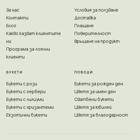
За нас
Условия за ползване
Контакти
Доставка
Блог
Плащане
Какво казват клиентите
Поверителност
ни
Връщане на продукт
Програма за лоялни
клиенти
БУКЕТИ
ПОВОДИ
Букети с рози
Букети за рожден ден
Букети с гербери
Цветя за имен ден
Букети с лилиуми
Сватбени букети
Букети с хризантеми
Цветя за юбилей
Екзотични букети
Цветя за благодарност