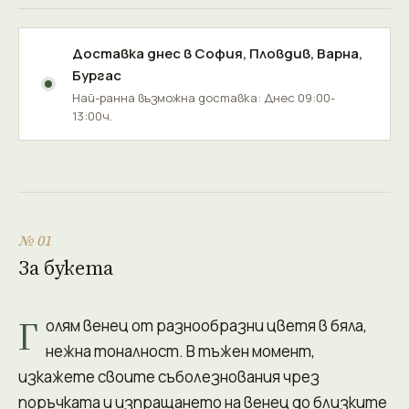
Доставка днес в
София
,
Пловдив
,
Варна
,
Бургас
Най-ранна възможна доставка: Днес 09:00-
13:00ч.
№ 01
За букета
Г
олям венец от разнообразни цветя в бяла,
нежна тоналност. В тъжен момент,
изкажете своите съболезнования чрез
поръчката и изпращането на венец до близките