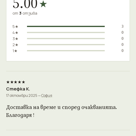
5.00
★
от
3
отзива
5★
3
4★
0
3★
0
2★
0
1★
0
★★★★★
Стефка К.
17 октомври 2025 —
София
Доставка на време и според очакванията.
Благодаря !