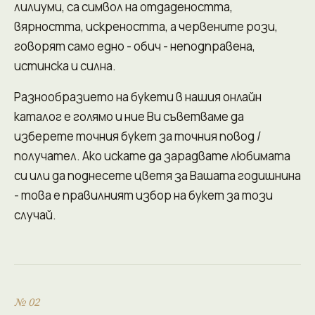
лилиуми, са символ на отдадеността,
вярността, искреността, а червените рози,
говорят само едно - обич - неподправена,
истинска и силна.
Разнообразието на букети в нашия онлайн
каталог е голямо и ние Ви съветваме да
изберете точния букет за точния повод /
получател. Ако искате да зарадвате любимата
си или да поднесете цветя за Вашата годишнина
- това е правилният избор на букет за този
случай.
№ 02