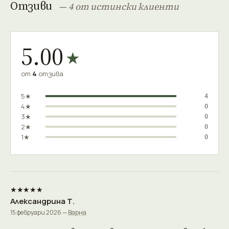
Отзиви
— 4 от истински клиенти
5.00
★
от
4
отзива
5★
4
4★
0
3★
0
2★
0
1★
0
★★★★★
Александрина Т.
15 февруари 2026 —
Варна