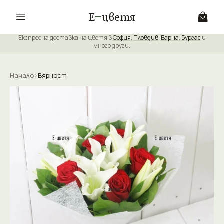
Е
цветя
Експресна доставка на цветя в
София
,
Пловдив
,
Варна
,
Бургас
и
много други.
Начало
›
Вярност