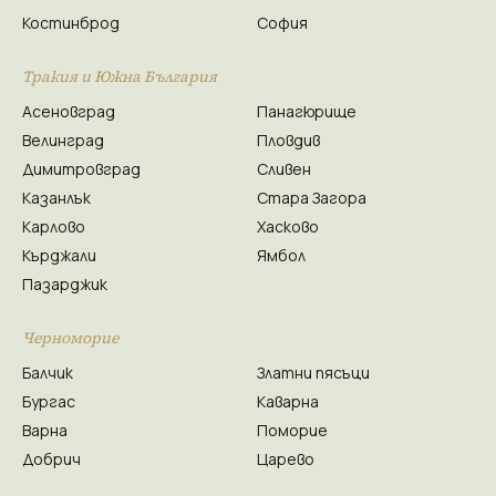
Костинброд
София
Тракия и Южна България
Асеновград
Панагюрище
Велинград
Пловдив
Димитровград
Сливен
Казанлък
Стара Загора
Карлово
Хасково
Кърджали
Ямбол
Пазарджик
Черноморие
Балчик
Златни пясъци
Бургас
Каварна
Варна
Поморие
Добрич
Царево