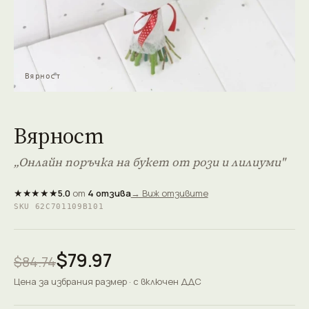
Вярност
Вярност
„Онлайн поръчка на букет от рози и лилиуми"
★★★★★
5.0
от
4 отзива
→ Виж отзивите
SKU 62C701109B101
$79.97
$84.74
Цена за избрания размер · с включен ДДС