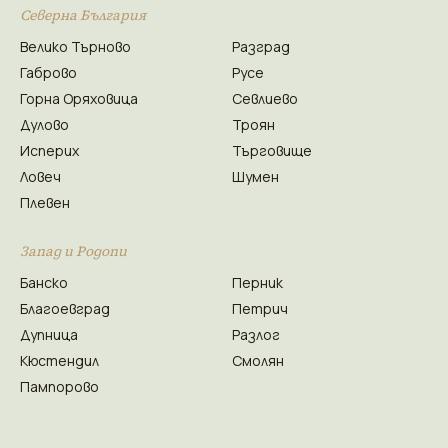
Северна България
Велико Търново
Разград
Габрово
Русе
Горна Оряховица
Севлиево
Дулово
Троян
Исперих
Търговище
Ловеч
Шумен
Плевен
Запад и Родопи
Банско
Перник
Благоевград
Петрич
Дупница
Разлог
Кюстендил
Смолян
Пампорово