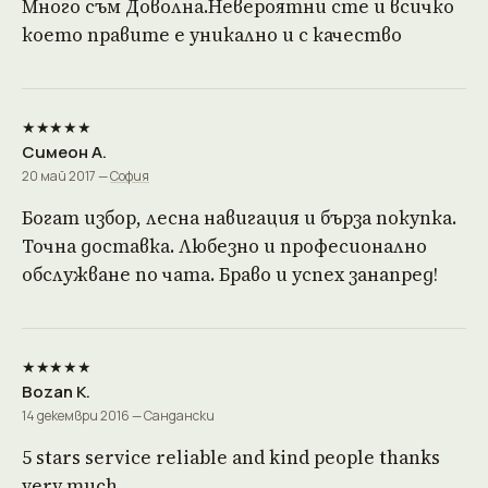
Много съм Доволна.Невероятни сте и всичко
което правите е уникално и с качество
★★★★★
Симеон А.
20 май 2017 —
София
Богат избор, лесна навигация и бърза покупка.
Точна доставка. Любезно и професионално
обслужване по чата. Браво и успех занапред!
★★★★★
Bozan K.
14 декември 2016 — Сандански
5 stars service reliable and kind people thanks
very much