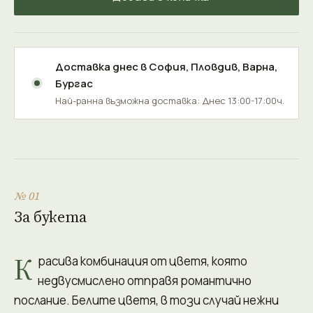
Доставка днес в
София
,
Пловдив
,
Варна
,
Бургас
Най-ранна възможна доставка: Днес 13:00-17:00ч.
№ 01
За букета
К
расива комбинация от цветя, която
недвусмислено отправя романтично
послание. Белите цветя, в този случай нежни