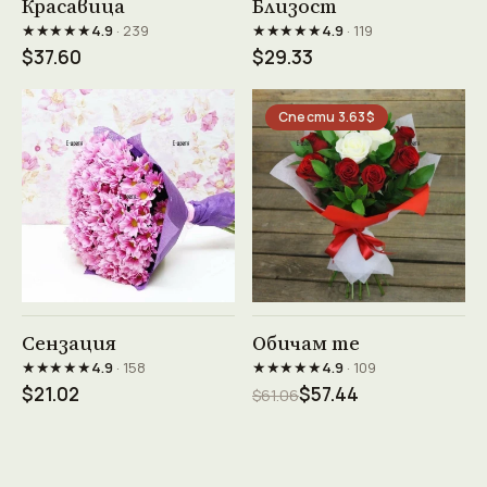
Красавица
Близост
★★★★★
★★★★★
4.9
· 239
4.9
· 119
$37.60
$29.33
Спести 3.63$
Виж продукта →
Виж продукта →
Сензация
Обичам те
★★★★★
★★★★★
4.9
· 158
4.9
· 109
$21.02
$57.44
$61.06