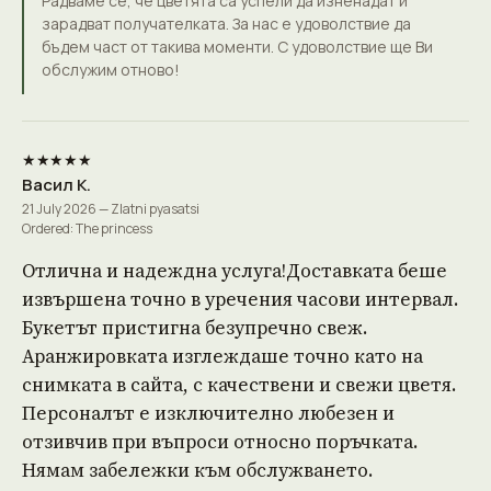
Радваме се, че цветята са успели да изненадат и
зарадват получателката. За нас е удоволствие да
бъдем част от такива моменти. С удоволствие ще Ви
обслужим отново!
★★★★★
Васил К.
21 July 2026 — Zlatni pyasatsi
Ordered: The princess
Отлична и надеждна услуга!Доставката беше
извършена точно в уречения часови интервал.
Букетът пристигна безупречно свеж.
Аранжировката изглеждаше точно като на
снимката в сайта, с качествени и свежи цветя.
Персоналът е изключително любезен и
отзивчив при въпроси относно поръчката.
Нямам забележки към обслужването.