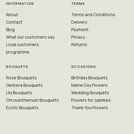
INFORMATION
TERMS
About
Terms and Conditions
Contact
Delivery
Blog
Payment
What our customers say
Privacy
Loyal customers
Returns
programme
BOUQUETS
OCCASIONS
Rose Bouquets
Birthday Bouquets
Gerbera Bouquets
Name Day Flowers
Lily Bouquets
Wedding Bouquets
Chrysanthemum Bouquets
Flowers for Jubilees
Exotic Bouquets
Thank You Flowers