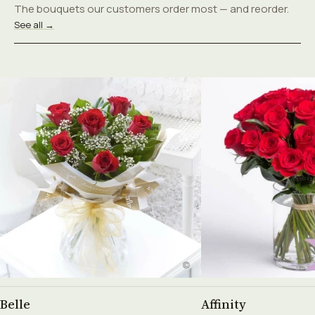
The bouquets our customers order most — and reorder.
See all →
See product →
See prod
Belle
Affinity