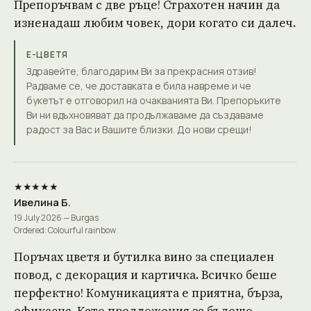
Препоръчвам с две ръце! Страхотен начин да
изненадаш любим човек, дори когато си далеч.
Е-ЦВЕТЯ
Здравейте, благодарим Ви за прекрасния отзив!
Радваме се, че доставката е била навреме и че
букетът е отговорил на очакванията Ви. Препоръките
Ви ни вдъхновяват да продължаваме да създаваме
радост за Вас и Вашите близки. До нови срещи!
★★★★★
Ивелина Б.
19 July 2026 — Burgas
Ordered: Colourful rainbow
Поръчах цветя и бутилка вино за специален
повод, с декорация и картичка. Всичко беше
перфектно! Комуникацията е приятна, бърза,