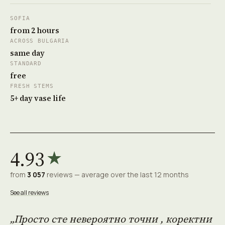
SOFIA
from 2 hours
ACROSS BULGARIA
same day
STANDARD
free
FRESH STEMS
5+ day vase life
4.93
★
from
3 057
reviews — average over the last 12 months
See all reviews
„Просто сте невероятно точни , коректни