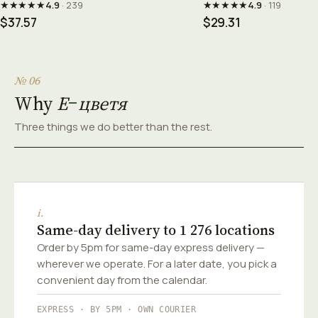
★★★★★
★★★★★
4.9
· 239
4.9
· 119
$37.57
$29.31
№ 06
Why
Е
цветя
Three things we do better than the rest.
i.
Same-day delivery to 1 276 locations
Order by 5pm for same-day express delivery —
wherever we operate. For a later date, you pick a
convenient day from the calendar.
EXPRESS · BY 5PM · OWN COURIER