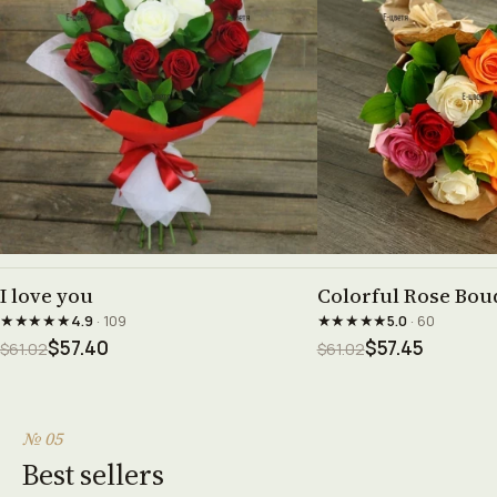
See product →
See prod
I love you
Colorful Rose Bouq
★★★★★
★★★★★
4.9
· 109
5.0
· 60
$57.40
$57.45
$61.02
$61.02
№ 05
Best sellers