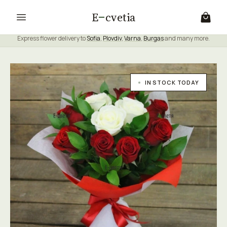
E
cvetia
Express flower delivery to
Sofia
,
Plovdiv
,
Varna
,
Burgas
and many more.
IN STOCK TODAY