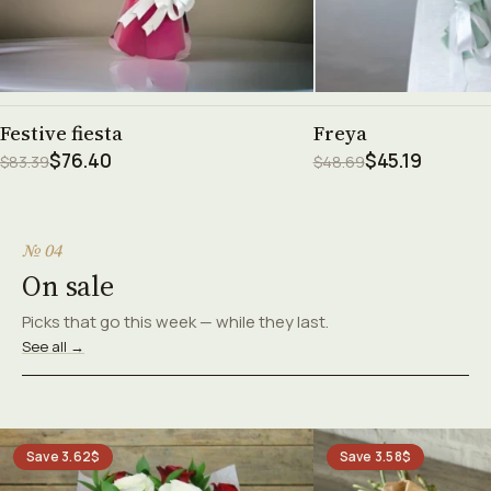
See product →
See prod
Festive fiesta
Freya
$76.40
$45.19
$83.39
$48.69
№ 04
On sale
Picks that go this week — while they last.
See all →
Save 3.62$
Save 3.58$