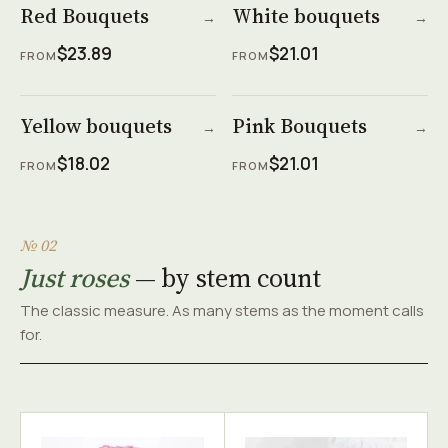
Red Bouquets
White bouquets
→
→
$23.89
$21.01
FROM
FROM
Yellow bouquets
Pink Bouquets
→
→
$18.02
$21.01
FROM
FROM
№ 02
Just roses
— by stem count
The classic measure. As many stems as the moment calls
for.