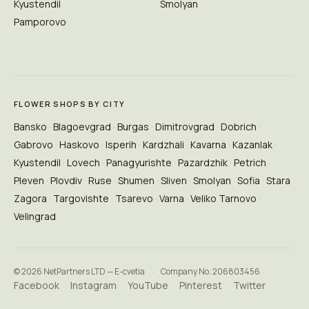
Kyustendil
Smolyan
Pamporovo
FLOWER SHOPS BY CITY
Bansko
Blagoevgrad
Burgas
Dimitrovgrad
Dobrich
Gabrovo
Haskovo
Isperih
Kardzhali
Kavarna
Kazanlak
Kyustendil
Lovech
Panagyurishte
Pazardzhik
Petrich
Pleven
Plovdiv
Ruse
Shumen
Sliven
Smolyan
Sofia
Stara
Zagora
Targovishte
Tsarevo
Varna
Veliko Tarnovo
Velingrad
© 2026 NetPartners LTD — E-cvetia
·
Company No. 206803456
Facebook
Instagram
YouTube
Pinterest
Twitter