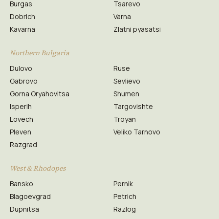
Burgas
Tsarevo
Dobrich
Varna
Kavarna
Zlatni pyasatsi
Northern Bulgaria
Dulovo
Ruse
Gabrovo
Sevlievo
Gorna Oryahovitsa
Shumen
Isperih
Targovishte
Lovech
Troyan
Pleven
Veliko Tarnovo
Razgrad
West & Rhodopes
Bansko
Pernik
Blagoevgrad
Petrich
Dupnitsa
Razlog