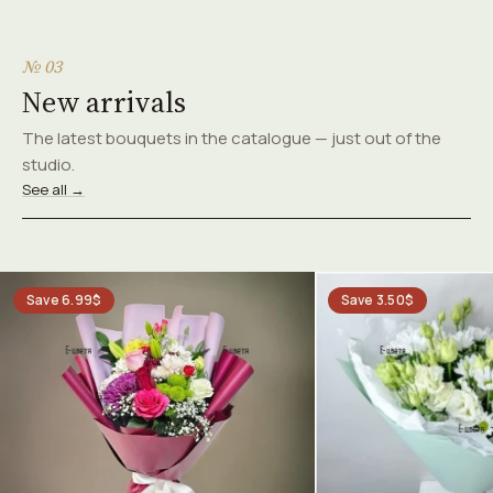
№ 03
New arrivals
The latest bouquets in the catalogue — just out of the
studio.
See all →
Save 6.99$
Save 3.50$