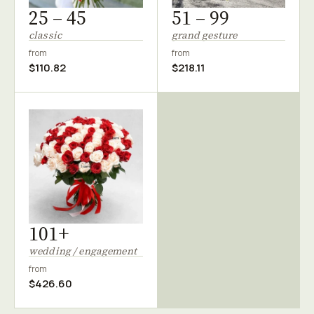
25 – 45
51 – 99
classic
grand gesture
from
from
$110.82
$218.11
101+
wedding / engagement
from
$426.60