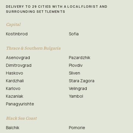
DELIVERY TO 29 CITIES WITH A LOCAL FLORIST AND
SURROUNDING SETTLEMENTS
Capital
Kostinbrod
Sofia
Thrace & Southern Bulgaria
Asenovgrad
Pazardzhik
Dimitrovgrad
Plovdiv
Haskovo
Sliven
Kardzhali
Stara Zagora
Karlovo
Velingrad
Kazanlak
Yambol
Panagyurishte
Black Sea Coast
Balchik
Pomorie