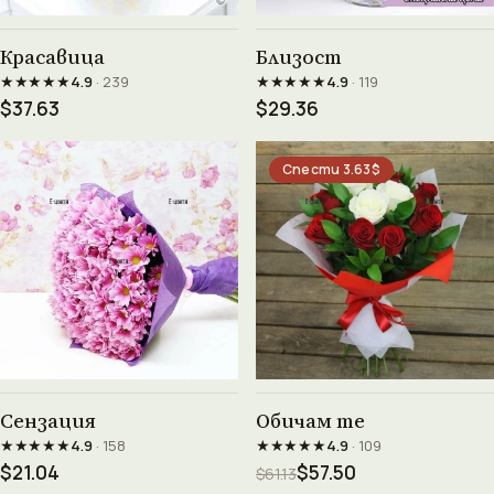
Виж продукта →
Виж продукта →
Красавица
Близост
★★★★★
★★★★★
4.9
· 239
4.9
· 119
$37.63
$29.36
Спести 3.63$
Виж продукта →
Виж продукта →
Сензация
Обичам те
★★★★★
★★★★★
4.9
· 158
4.9
· 109
$21.04
$57.50
$61.13