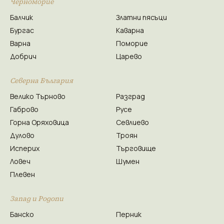
Черноморие
Балчик
Златни пясъци
Бургас
Каварна
Варна
Поморие
Добрич
Царево
Северна България
Велико Търново
Разград
Габрово
Русе
Горна Оряховица
Севлиево
Дулово
Троян
Исперих
Търговище
Ловеч
Шумен
Плевен
Запад и Родопи
Банско
Перник