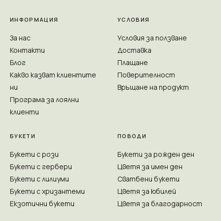
ИНФОРМАЦИЯ
УСЛОВИЯ
За нас
Условия за ползване
Контакти
Доставка
Блог
Плащане
Какво казват клиентите
Поверителност
ни
Връщане на продукт
Програма за лоялни
клиенти
БУКЕТИ
ПОВОДИ
Букети с рози
Букети за рожден ден
Букети с гербери
Цветя за имен ден
Букети с лилиуми
Сватбени букети
Букети с хризантеми
Цветя за юбилей
Екзотични букети
Цветя за благодарност