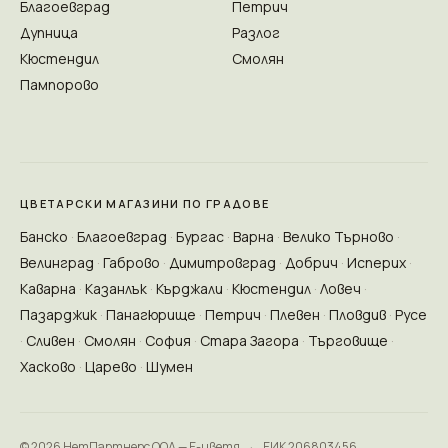
Благоевград
Петрич
Дупница
Разлог
Кюстендил
Смолян
Пампорово
ЦВЕТАРСКИ МАГАЗИНИ ПО ГРАДОВЕ
Банско
Благоевград
Бургас
Варна
Велико Търново
Велинград
Габрово
Димитровград
Добрич
Исперих
Каварна
Казанлък
Кърджали
Кюстендил
Ловеч
Пазарджик
Панагюрище
Петрич
Плевен
Пловдив
Русе
Сливен
Смолян
София
Стара Загора
Търговище
Хасково
Царево
Шумен
© 2026 НетПартнерс ООД — Е-цветя
·
ЕИК 206803456