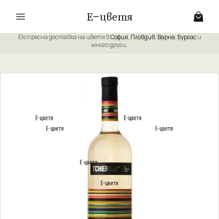
Е
цветя
Експресна доставка на цветя в
София
,
Пловдив
,
Варна
,
Бургас
и
много други.