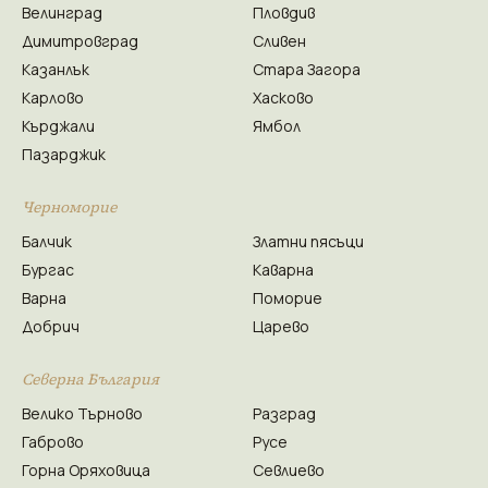
Велинград
Пловдив
Димитровград
Сливен
Казанлък
Стара Загора
Карлово
Хасково
Кърджали
Ямбол
Пазарджик
Черноморие
Балчик
Златни пясъци
Бургас
Каварна
Варна
Поморие
Добрич
Царево
Северна България
Велико Търново
Разград
Габрово
Русе
Горна Оряховица
Севлиево