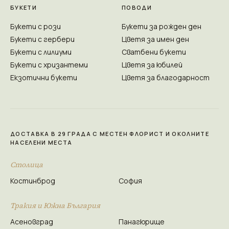
БУКЕТИ
ПОВОДИ
Букети с рози
Букети за рожден ден
Букети с гербери
Цветя за имен ден
Букети с лилиуми
Сватбени букети
Букети с хризантеми
Цветя за юбилей
Екзотични букети
Цветя за благодарност
ДОСТАВКА В 29 ГРАДА С МЕСТЕН ФЛОРИСТ И ОКОЛНИТЕ
НАСЕЛЕНИ МЕСТА
Столица
Костинброд
София
Тракия и Южна България
Асеновград
Панагюрище