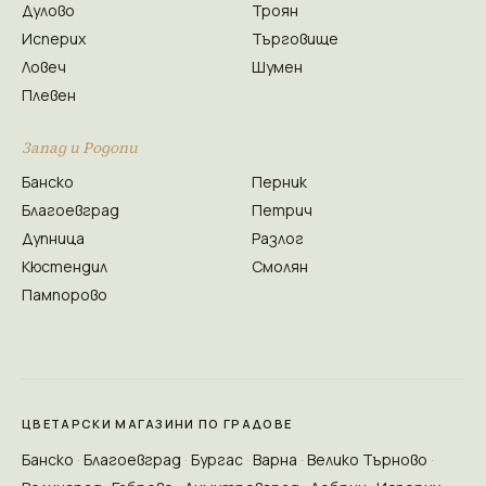
Дулово
Троян
Исперих
Търговище
Ловеч
Шумен
Плевен
Запад и Родопи
Банско
Перник
Благоевград
Петрич
Дупница
Разлог
Кюстендил
Смолян
Пампорово
ЦВЕТАРСКИ МАГАЗИНИ ПО ГРАДОВЕ
Банско
Благоевград
Бургас
Варна
Велико Търново