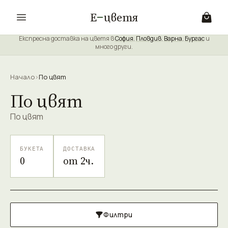
Е
цветя
Експресна доставка на цветя в
София
,
Пловдив
,
Варна
,
Бургас
и
много други.
Начало
›
По цвят
По цвят
По цвят
БУКЕТА
ДОСТАВКА
0
от 2ч.
Филтри