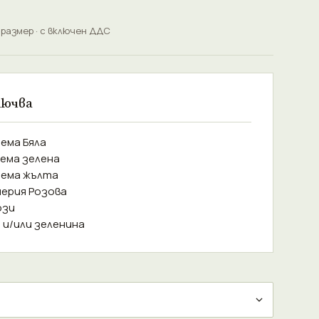
 размер · с включен ДДС
лючва
ема Бяла
ема зелена
тема жълта
ерия Розова
ози
а и/или зеленина