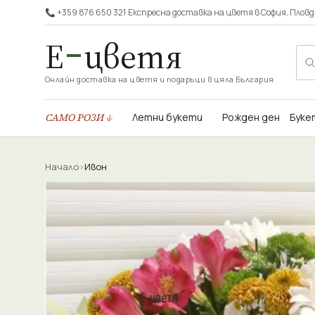
📞 +359 876 650 321
·
Експресна доставка на цветя в
София
,
Пловд
Е
цветя
Онлайн доставка на цветя и подаръци в цяла България
САМО РОЗИ ↓
Летни букети
Рожден ден
Буке
Начало
›
Ивон