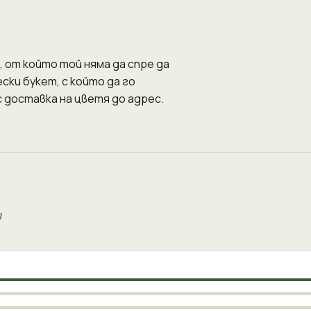
, от който той няма да спре да
ски букет, с който да го
 доставка на цветя до адрес.
и