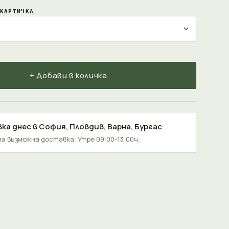
КАРТИЧКА
+ Добави в количка
ка днес в
София
,
Пловдив
,
Варна
,
Бургас
а възможна доставка: Утре 09:00-13:00ч.