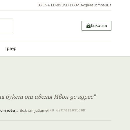
BG
|
EN
·
€ EUR
|
$ USD
|
£ GBP
·
Вход
|
Регистрация
Количка
Траур
а букет от цветя Ивон до адрес"
 отзива
→ Виж отзивите
SKU 62C701109E80B