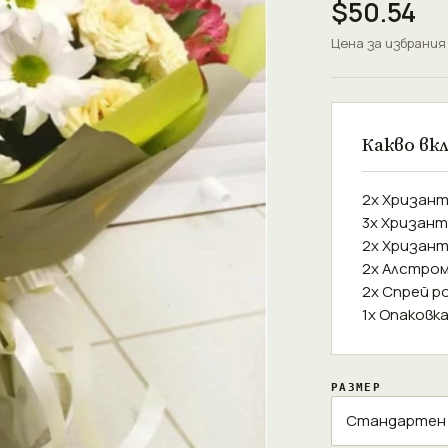
$50.54
Цена за избрания
Какво вк
2x Хризант
3x Хризант
2x Хризан
2x Алстром
2x Спрей р
1x Опаковк
РАЗМЕР