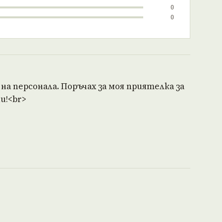
0
0
 персонала. Поръчах за моя приятелка за
и!<br>