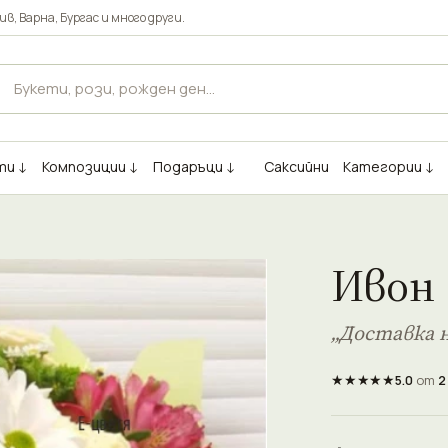
ив
,
Варна
,
Бургас
и много други.
ти ↓
Композиции ↓
Подаръци ↓
Саксийни
Категории ↓
Ивон
„Доставка н
★★★★★
5.0
от
2