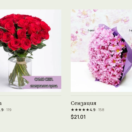
Виж продукта →
Виж продукта →
т
Сензация
★★★★★
.9
· 119
4.9
· 158
$21.01