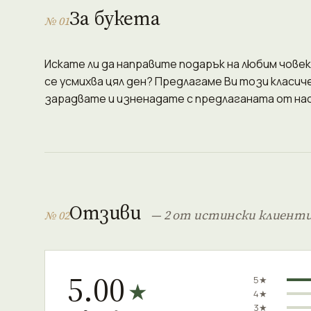
За букета
№ 01
Искате ли да направите подарък на любим човек
се усмихва цял ден? Предлагаме Ви този класиче
зарадвате и изненадате с предлаганата от нас
Отзиви
— 2 от истински клиент
№ 02
5.00
5★
★
4★
3★