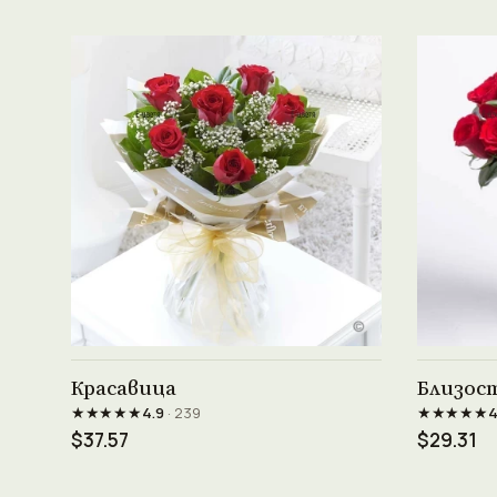
Виж продукта →
Красавица
Близос
★★★★★
★★★★★
4.9
· 239
4
$37.57
$29.31