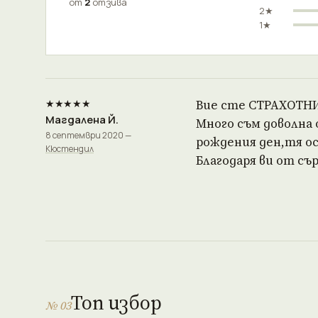
от
2
отзива
2★
1★
★★★★★
Вие сте СТРАХОТНИ!
Магдалена Й.
Много съм доволна
8 септември 2020 —
рождения ден,тя ос
Кюстендил
Благодаря ви от сър
Топ избор
№ 03