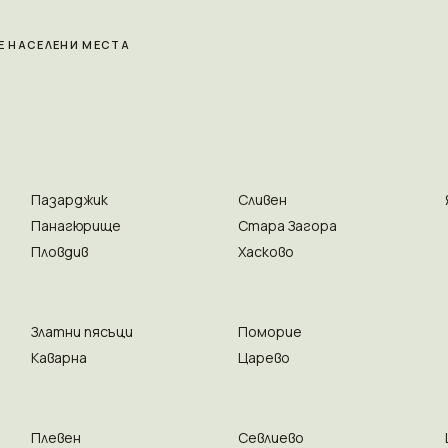
Е НАСЕЛЕНИ МЕСТА
Пазарджик
Сливен
Панагюрище
Стара Загора
Пловдив
Хасково
Златни пясъци
Поморие
Каварна
Царево
Плевен
Севлиево