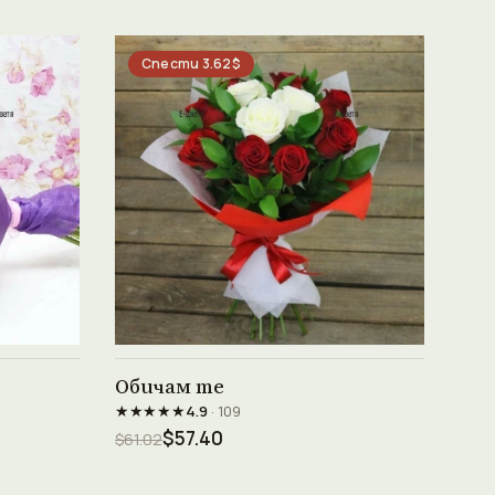
Спести 3.62$
Виж продукта →
Обичам те
★★★★★
4.9
· 109
$57.40
$61.02