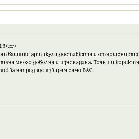
!!<br>
 от вашите артикули,доставката и отношението на
тана много доволна и изненадана. Точни и коректн
це! За напред ще избирам само ВАС.