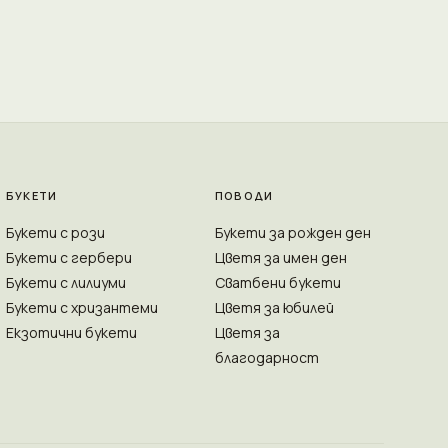
БУКЕТИ
ПОВОДИ
Букети с рози
Букети за рожден ден
Букети с гербери
Цветя за имен ден
Букети с лилиуми
Сватбени букети
Букети с хризантеми
Цветя за юбилей
Екзотични букети
Цветя за
благодарност