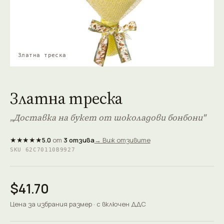
Златна треска
Златна треска
„Доставка на букет от шоколадови бонбони"
★★★★★
5.0
от
3 отзива
→ Виж отзивите
SKU 62C70110B9927
$41.70
Цена за избрания размер · с включен ДДС