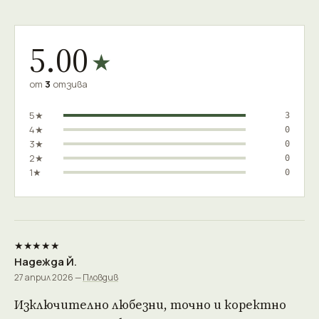
5.00
★
от
3
отзива
5★
3
4★
0
3★
0
2★
0
1★
0
★★★★★
Надежда Й.
27 април 2026 —
Пловдив
Изключително любезни, точно и коректно