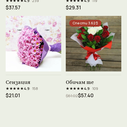
★★★★★
★★★★★
4.9
· 239
4.9
· 119
$37.57
$29.31
Спести 3.62$
Виж продукта →
Виж продукта →
Сензация
Обичам те
★★★★★
★★★★★
4.9
· 158
4.9
· 109
$21.01
$57.40
$61.02