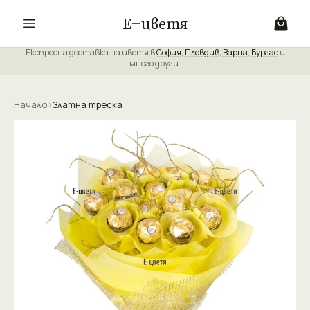
Е
цветя
Експресна доставка на цветя в
София
,
Пловдив
,
Варна
,
Бургас
и
много други.
Начало
›
Златна треска