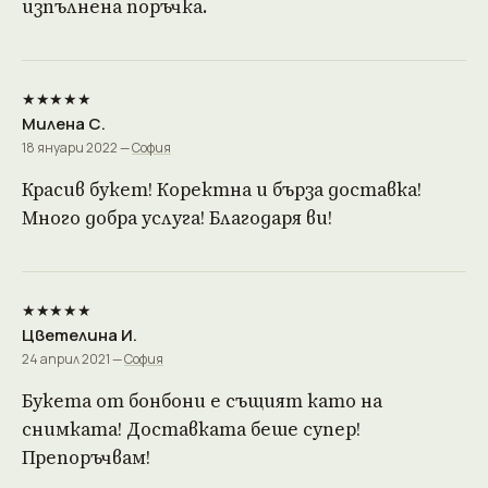
изпълнена поръчка.
★★★★★
Милена С.
18 януари 2022 —
София
Красив букет! Коректна и бърза доставка!
Много добра услуга! Благодаря ви!
★★★★★
Цветелина И.
24 април 2021 —
София
Букета от бонбони е същият като на
снимката! Доставката беше супер!
Препоръчвам!