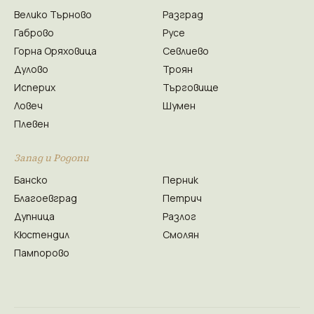
Велико Търново
Разград
Габрово
Русе
Горна Оряховица
Севлиево
Дулово
Троян
Исперих
Търговище
Ловеч
Шумен
Плевен
Запад и Родопи
Банско
Перник
Благоевград
Петрич
Дупница
Разлог
Кюстендил
Смолян
Пампорово