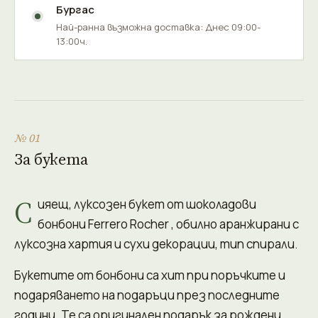
Бургас
Най-ранна възможна доставка: Днес 09:00-
13:00ч.
№ 01
За букета
С
ияещ, луксозен букет от шоколадови
бонбони Ferrero Rocher , обилно аранжирани с
луксозна хартия и сухи декорации, тип спирали.
Букетите от бонбони са хит при поръчките и
подаряването на подаръци през последните
години. Те са оригинален подарък за рождени