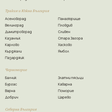
Тракия и Южна България
Асеновград
Панагюрище
Велинград
Пловдив
Димитровград
Сливен
Казанлък
Стара Загора
Карлово
Хасково
Кърджали
Ямбол
Пазарджик
Черноморие
Балчик
Златни пясъци
Бургас
Каварна
Варна
Поморие
Добрич
Царево
Северна България