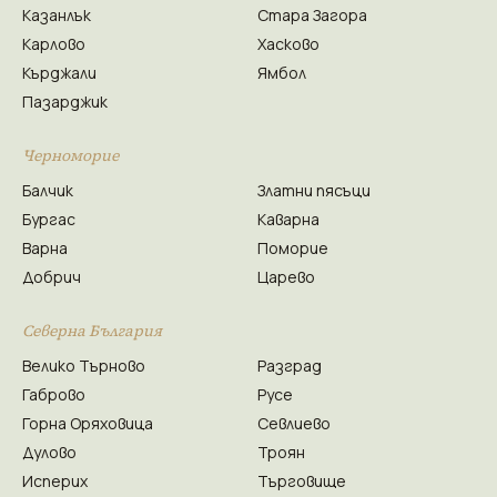
Казанлък
Стара Загора
Карлово
Хасково
Кърджали
Ямбол
Пазарджик
Черноморие
Балчик
Златни пясъци
Бургас
Каварна
Варна
Поморие
Добрич
Царево
Северна България
Велико Търново
Разград
Габрово
Русе
Горна Оряховица
Севлиево
Дулово
Троян
Исперих
Търговище