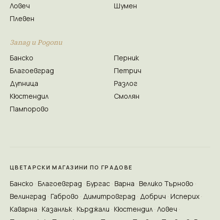
Ловеч
Шумен
Плевен
Запад и Родопи
Банско
Перник
Благоевград
Петрич
Дупница
Разлог
Кюстендил
Смолян
Пампорово
ЦВЕТАРСКИ МАГАЗИНИ ПО ГРАДОВЕ
Банско
Благоевград
Бургас
Варна
Велико Търново
Велинград
Габрово
Димитровград
Добрич
Исперих
Каварна
Казанлък
Кърджали
Кюстендил
Ловеч