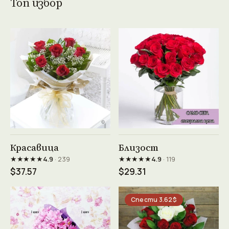
Топ избор
Виж продукта →
Виж продукта →
Красавица
Близост
★★★★★
★★★★★
4.9
· 239
4.9
· 119
$37.57
$29.31
Спести 3.62$