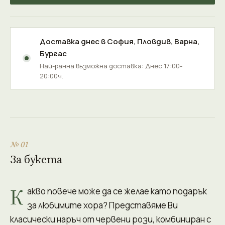
Доставка днес в
София
,
Пловдив
,
Варна
,
Бургас
Най-ранна възможна доставка: Днес 17:00-
20:00ч.
№ 01
За букета
К
акво повече може да се желае като подарък
за любимите хора? Представяме Ви
класически наръч от червени рози, комбиниран с