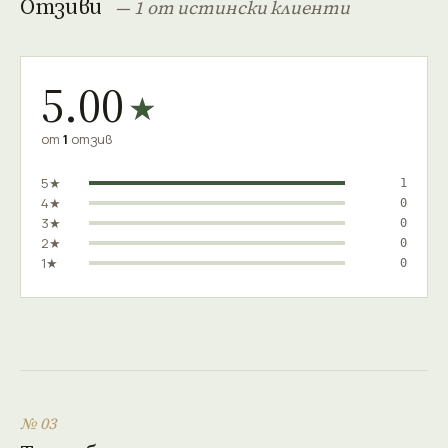
Отзиви
— 1 от истински клиенти
5.00
★
от
1
отзив
5★
1
4★
0
3★
0
2★
0
1★
0
№ 03