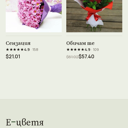
Виж продукта →
Виж продукта →
Сензация
Обичам те
★★★★★
★★★★★
4.9
· 158
4.9
· 109
$21.01
$57.40
$61.02
Е
цветя