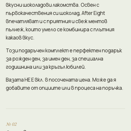
вкусни шоколадови лакомства. Освен с
първокачествения си шоколад, After Eight
впечатляват и с приятния и свеж ментов
пълнеж, които умело се комбинира с плътния
какаов вкус.
Този подаръчен комплект е перфектен подарък
за рожден ден, за имен ден, за специална
годишнина или за кръгъл юбилей.
Вазата НЕ Е вкл. в посочената цена. Може да я
добавите от опциите или в процеса на поръчка.
№ 02