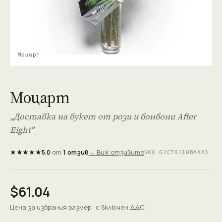
Моцарт
Моцарт
„Доставка на букет от рози и бонбони After
Eight"
★★★★★
5.0
от
1 отзив
→ Виж отзивите
SKU 62C70110BAAA3
$61.04
Цена за избрания размер · с включен ДДС