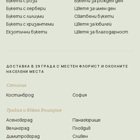
Букети с рози
Букети за рожден ден
Букети с гербери
Цветя за имен ден
Букети с лилиуми
Сватбени букети
Букети с хризантеми
Цветя за юбилей
Екзотични букети
Цветя за благодарност
ДОСТАВКА В 29 ГРАДА С МЕСТЕН ФЛОРИСТ И ОКОЛНИТЕ
НАСЕЛЕНИ МЕСТА
Столица
Костинброд
София
Тракия и Южна България
Асеновград
Панагюрище
Велинград
Пловдив
Димитровград
Сливен