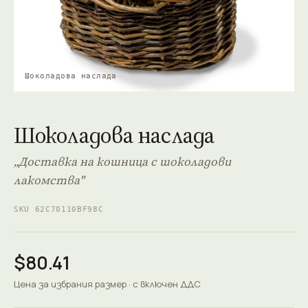
Шоколадова наслада
Шоколадова наслада
„Доставка на кошница с шоколадови
лакомства"
SKU 62C70110BF98C
$80.41
Цена за избрания размер · с включен ДДС