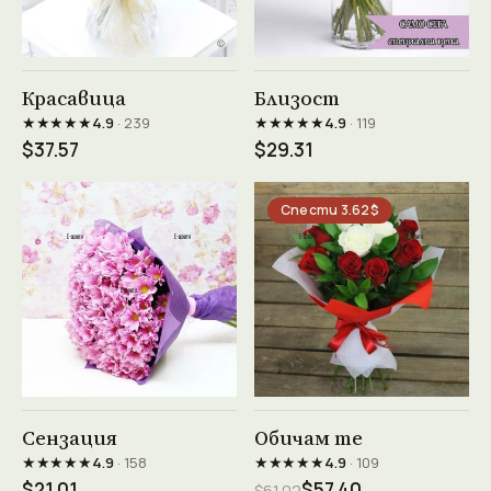
Виж продукта →
Виж продукта →
Красавица
Близост
★★★★★
★★★★★
4.9
· 239
4.9
· 119
$37.57
$29.31
Спести 3.62$
Виж продукта →
Виж продукта →
Сензация
Обичам те
★★★★★
★★★★★
4.9
· 158
4.9
· 109
$21.01
$57.40
$61.02