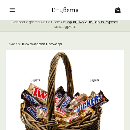
Е
цветя
Експресна доставка на цветя в
София
,
Пловдив
,
Варна
,
Бургас
и
много други.
Начало
›
Шоколадова наслада