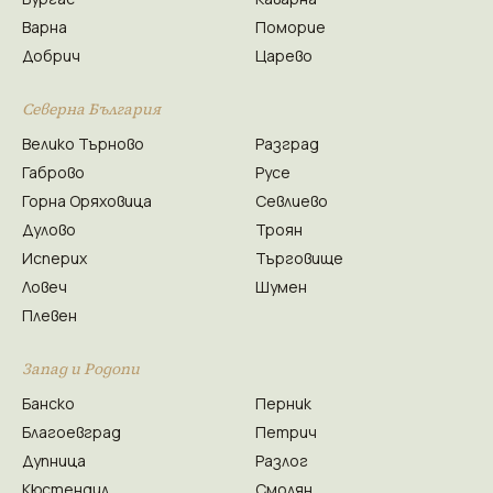
Варна
Поморие
Добрич
Царево
Северна България
Велико Търново
Разград
Габрово
Русе
Горна Оряховица
Севлиево
Дулово
Троян
Исперих
Търговище
Ловеч
Шумен
Плевен
Запад и Родопи
Банско
Перник
Благоевград
Петрич
Дупница
Разлог
Кюстендил
Смолян