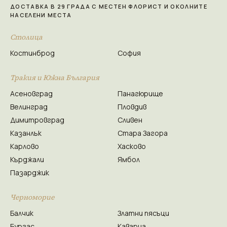
ДОСТАВКА В 29 ГРАДА С МЕСТЕН ФЛОРИСТ И ОКОЛНИТЕ
НАСЕЛЕНИ МЕСТА
Столица
Костинброд
София
Тракия и Южна България
Асеновград
Панагюрище
Велинград
Пловдив
Димитровград
Сливен
Казанлък
Стара Загора
Карлово
Хасково
Кърджали
Ямбол
Пазарджик
Черноморие
Балчик
Златни пясъци
Бургас
Каварна