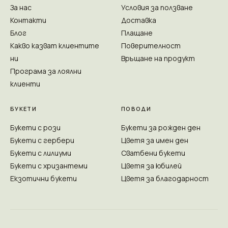
За нас
Условия за ползване
Контакти
Доставка
Блог
Плащане
Какво казват клиентите
Поверителност
ни
Връщане на продукт
Програма за лоялни
клиенти
БУКЕТИ
ПОВОДИ
Букети с рози
Букети за рожден ден
Букети с гербери
Цветя за имен ден
Букети с лилиуми
Сватбени букети
Букети с хризантеми
Цветя за юбилей
Екзотични букети
Цветя за благодарност