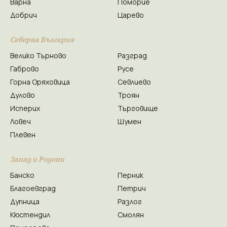
Варна
Поморие
Добрич
Царево
Северна България
Велико Търново
Разград
Габрово
Русе
Горна Оряховица
Севлиево
Дулово
Троян
Исперих
Търговище
Ловеч
Шумен
Плевен
Запад и Родопи
Банско
Перник
Благоевград
Петрич
Дупница
Разлог
Кюстендил
Смолян