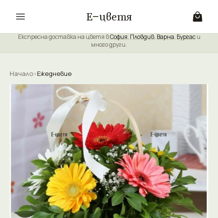
Е
цветя
Експресна доставка на цветя в
София
,
Пловдив
,
Варна
,
Бургас
и
много други.
Начало
›
Ежедневие