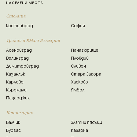
НАСЕЛЕНИ МЕСТА
Столица
Костинброд
София
Тракия и Южна България
Асеновград
Панагюрище
Велинград
Пловдив
Димитровград
Сливен
Казанлък
Стара Загора
Карлово
Хасково
Кърджали
Ямбол
Пазарджик
Черноморие
Балчик
Златни пясъци
Бургас
Каварна