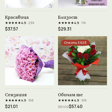
Виж продукта →
Виж продукта →
Красавица
Близост
★★★★★
★★★★★
4.9
· 239
4.9
· 119
$37.57
$29.31
Спести 3.62$
Виж продукта →
Виж продукта →
Сензация
Обичам те
★★★★★
★★★★★
4.9
· 158
4.9
· 109
$21.01
$57.40
$61.02