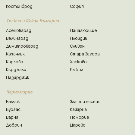
Костинброд
София
Тракия и Южна България
Асеновград
Панагюрище
Велинград
Пловдив
Димитровград
Сливен
Казанлък
Стара Загора
Карлово
Хасково
Кърджали
Ямбол
Пазарджик
Черноморие
Балчик
Златни пясъци
Бургас
Каварна
Варна
Поморие
Добрич
Царево