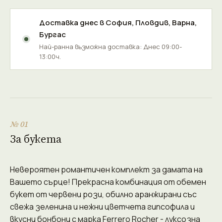
Доставка днес в
София
,
Пловдив
,
Варна
,
Бургас
Най-ранна възможна доставка: Днес 09:00-
13:00ч.
№ 01
За букета
Невероятен романтичен комплект за дамата на
Вашето сърце! Прекрасна комбинация от обемен
букет от червени рози, обилно аранжирани със
свежа зеленина и нежни цветчета гипсофила и
вкусни бонбони с марка Ferrero Rocher - луксозна