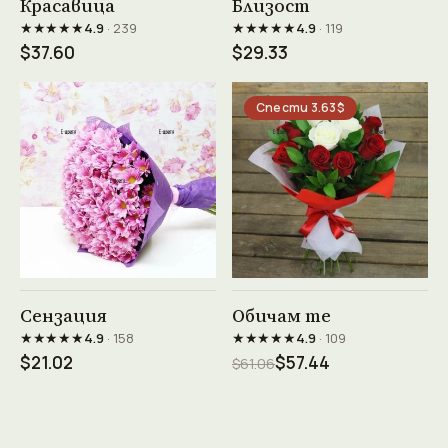
Красавица
Близост
★★★★★
★★★★★
4.9
· 239
4.9
· 119
$37.60
$29.33
Спести 3.63$
Виж продукта →
Виж продукта →
Сензация
Обичам те
★★★★★
★★★★★
4.9
· 158
4.9
· 109
$21.02
$57.44
$61.06