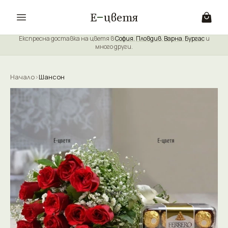
Е
цветя
Експресна доставка на цветя в
София
,
Пловдив
,
Варна
,
Бургас
и
много други.
Начало
›
Шансон