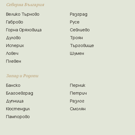
Северна България
Велико Търново
Разград
Габрово
Русе
Горна Оряховица
Севлиево
Дулово
Троян
Исперих
Търговище
Ловеч
Шумен
Плевен
Запад и Родопи
Банско
Перник
Благоевград
Петрич
Дупница
Разлог
Кюстендил
Смолян
Пампорово