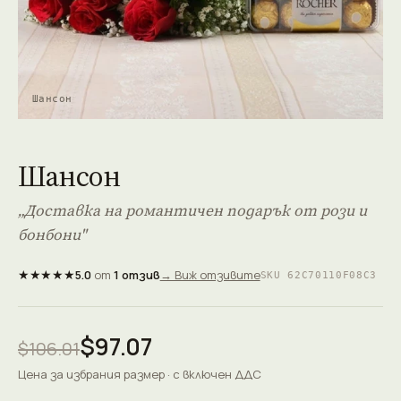
Шансон
Шансон
„Доставка на романтичен подарък от рози и
бонбони"
★★★★★
5.0
от
1 отзив
→ Виж отзивите
SKU 62C70110F08C3
$97.07
$106.01
Цена за избрания размер · с включен ДДС