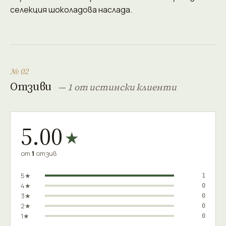
селекция шоколадова наслада.
№ 02
Отзиви
— 1 от истински клиенти
5.00
★
от
1
отзив
5★
1
4★
0
3★
0
2★
0
1★
0