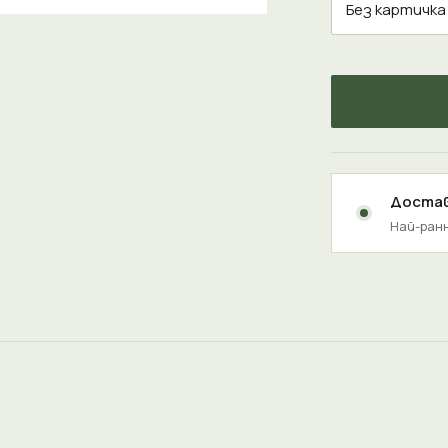
Достав
Най-ранн