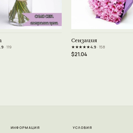
Виж продукта →
Виж продукта →
т
Сензация
★★★★★
.9
· 119
4.9
· 158
$21.04
ИНФОРМАЦИЯ
УСЛОВИЯ