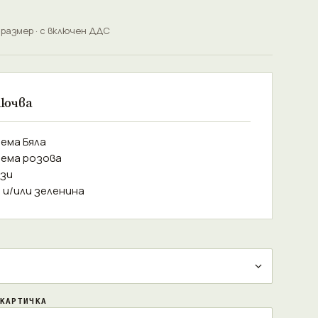
 размер · с включен ДДС
лючва
ема Бяла
тема розова
ози
а и/или зеленина
КАРТИЧКА