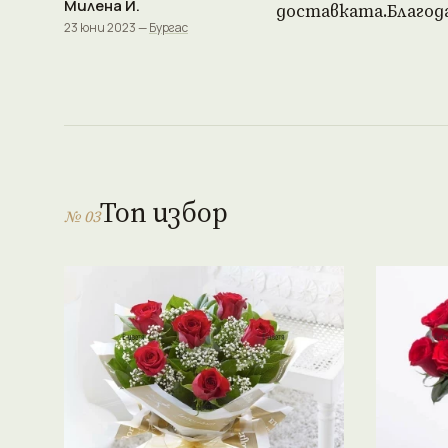
Милена И.
доставката.Благода
23 юни 2023 —
Бургас
Топ избор
№ 03