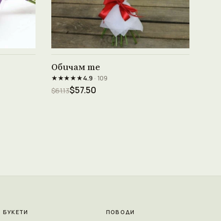
Виж продукта →
Обичам те
★★★★★
4.9
· 109
$57.50
$61.13
БУКЕТИ
ПОВОДИ