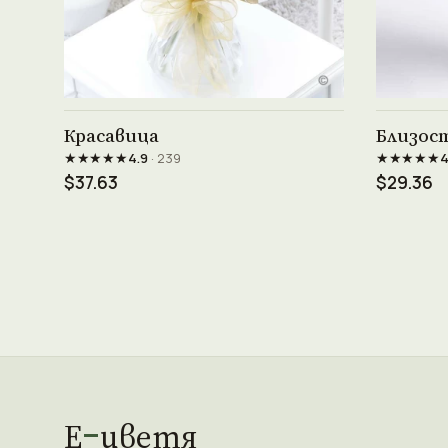
Виж продукта →
Красавица
Близос
★★★★★
★★★★★
4.9
· 239
4
$37.63
$29.36
Е
цветя