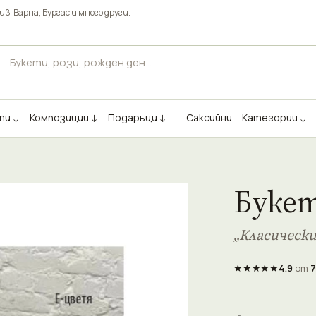
ив
,
Варна
,
Бургас
и много други.
ти ↓
Композиции ↓
Подаръци ↓
Саксийни
Категории ↓
Букет
„Класическ
★★★★★
4.9
от
7