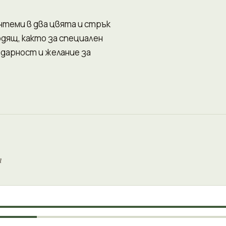
нтеми в два цвята и стрък
одящ, както за специален
годарност и желание за
и