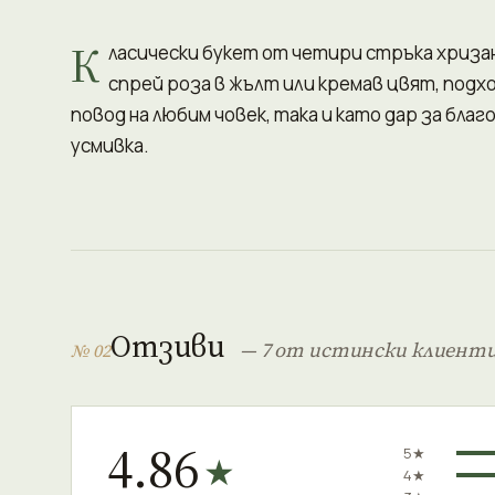
К
ласически букет от четири стръка хриза
спрей роза в жълт или кремав цвят, подх
повод на любим човек, така и като дар за бла
усмивка.
Отзиви
— 7 от истински клиент
№ 02
4.86
5★
★
4★