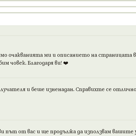
мо очакванията ми и описанието на страницата ви
им човек. Благодаря ви! ❤️
олучателя и беше изненадан. Справихте се отлично
ви път от вас и ще продължа да използвам вашите 