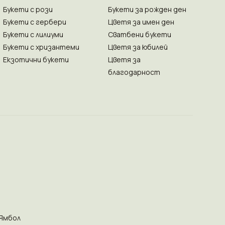
Букети с рози
Букети за рожден ден
Букети с гербери
Цветя за имен ден
Букети с лилиуми
Сватбени букети
Букети с хризантеми
Цветя за юбилей
Екзотични букети
Цветя за
благодарност
Ямбол