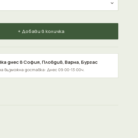
+ Добави в количка
ка днес в
София
,
Пловдив
,
Варна
,
Бургас
а възможна доставка: Днес 09:00-13:00ч.