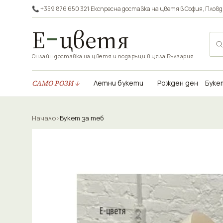
📞 +359 876 650 321
·
Експресна доставка на цветя в
София
,
Пловд
Е
цветя
Онлайн доставка на цветя и подаръци в цяла България
САМО РОЗИ ↓
Летни букети
Рожден ден
Буке
Начало
›
Букет за теб