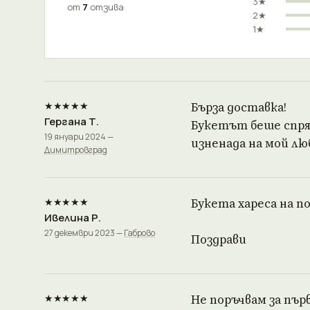
3★
от
7
отзива
2★
1★
★★★★★
Бърза доставка!
Гергана Т.
Букетът беше спря
19 януари 2024 —
изненада на мой люб
Димитровград
★★★★★
Букета хареса на п
Ивелина Р.
27 декември 2023 —
Габрово
Поздрави
★★★★★
Не поръчвам за пър