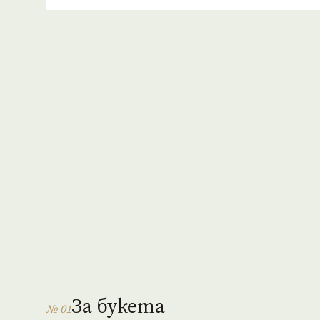
За букета
№ 01