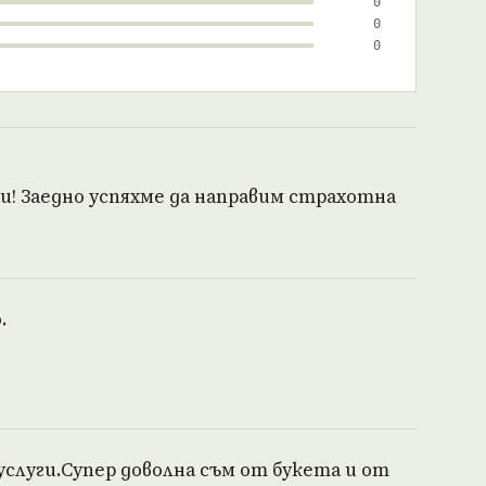
0
0
0
! Заедно успяхме да направим страхотна
.
услуги.Супер доволна съм от букета и от