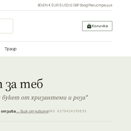
BG
|
EN
·
€ EUR
|
$ USD
|
£ GBP
·
Вход
|
Регистрация
Количка
Траур
 за теб
и букет от хризантеми и роза"
 отзива
→ Виж отзивите
SKU 63794241F0E33