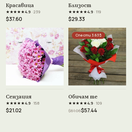
Виж продукта →
Виж продукта →
Красавица
Близост
★★★★★
★★★★★
4.9
· 239
4.9
· 119
$37.60
$29.33
Спести 3.63$
Виж продукта →
Виж продукта →
Сензация
Обичам те
★★★★★
★★★★★
4.9
· 158
4.9
· 109
$21.02
$57.44
$61.06