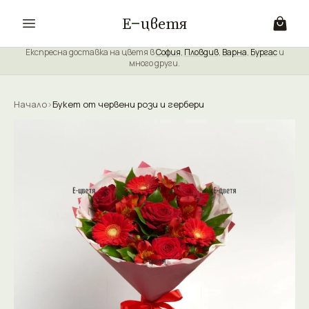
Е
цветя
Експресна доставка на цветя в
София
,
Пловдив
,
Варна
,
Бургас
и
много други.
Начало
›
Букет от червени рози и гербери