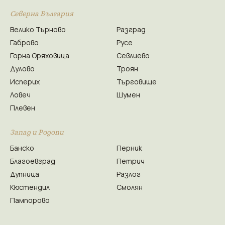
Северна България
Велико Търново
Разград
Габрово
Русе
Горна Оряховица
Севлиево
Дулово
Троян
Исперих
Търговище
Ловеч
Шумен
Плевен
Запад и Родопи
Банско
Перник
Благоевград
Петрич
Дупница
Разлог
Кюстендил
Смолян
Пампорово