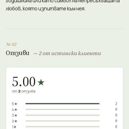
годишнина или като символ на непресъхващата
любов, която изпитвате към нея.
№ 02
Отзиви
— 2 от истински клиенти
5.00
★
от
2
отзива
5★
2
4★
0
3★
0
2★
0
1★
0