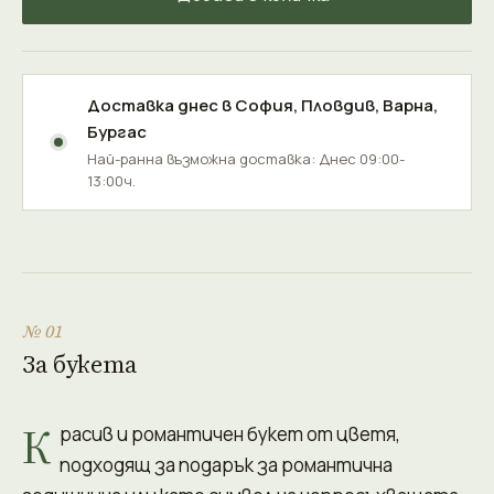
Доставка днес в
София
,
Пловдив
,
Варна
,
Бургас
Най-ранна възможна доставка: Днес 09:00-
13:00ч.
№ 01
За букета
К
расив и романтичен букет от цветя,
подходящ за подарък за романтична