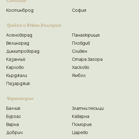
Столица
Костинброд
София
Тракия и Южна България
Асеновград
Панагюрище
Велинград
Пловдив
Димитровград
Сливен
Казанлък
Стара Загора
Карлово
Хасково
Кърджали
Ямбол
Пазарджик
Черноморие
Балчик
Златни пясъци
Бургас
Каварна
Варна
Поморие
Добрич
Царево