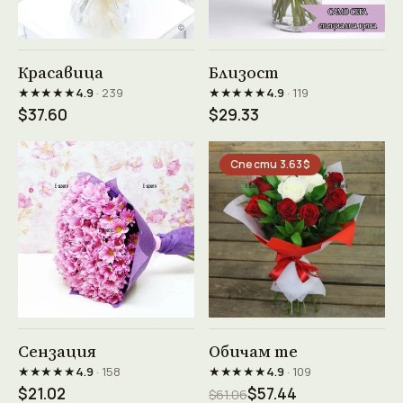
Виж продукта →
Виж продукта →
Красавица
Близост
★★★★★
★★★★★
4.9
· 239
4.9
· 119
$37.60
$29.33
Спести 3.63$
Виж продукта →
Виж продукта →
Сензация
Обичам те
★★★★★
★★★★★
4.9
· 158
4.9
· 109
$21.02
$57.44
$61.06