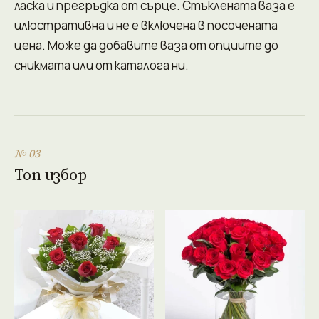
ласка и прегръдка от сърце. Стъклената ваза е
илюстративна и не е включена в посочената
цена. Може да добавите ваза от опциите до
сникмата или от каталога ни.
№ 03
Топ избор