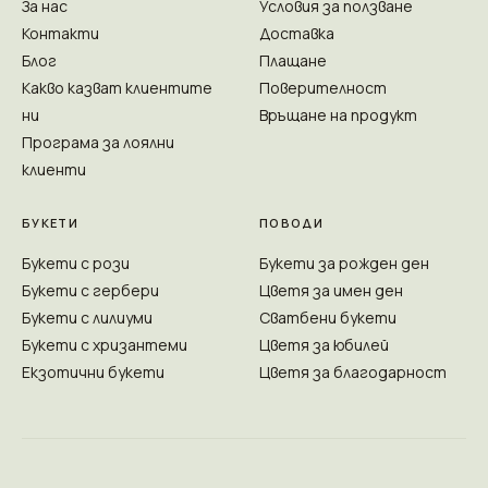
За нас
Условия за ползване
Контакти
Доставка
Блог
Плащане
Какво казват клиентите
Поверителност
ни
Връщане на продукт
Програма за лоялни
клиенти
БУКЕТИ
ПОВОДИ
Букети с рози
Букети за рожден ден
Букети с гербери
Цветя за имен ден
Букети с лилиуми
Сватбени букети
Букети с хризантеми
Цветя за юбилей
Екзотични букети
Цветя за благодарност