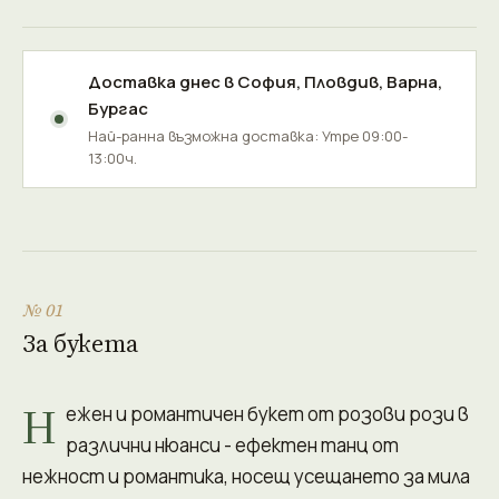
Доставка днес в
София
,
Пловдив
,
Варна
,
Бургас
Най-ранна възможна доставка: Утре 09:00-
13:00ч.
№ 01
За букета
Н
ежен и романтичен букет от розови рози в
различни нюанси - ефектен танц от
нежност и романтика, носещ усещането за мила