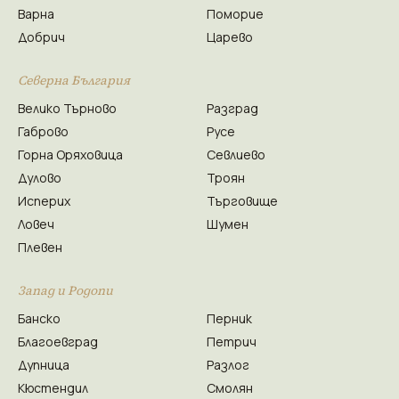
Варна
Поморие
Добрич
Царево
Северна България
Велико Търново
Разград
Габрово
Русе
Горна Оряховица
Севлиево
Дулово
Троян
Исперих
Търговище
Ловеч
Шумен
Плевен
Запад и Родопи
Банско
Перник
Благоевград
Петрич
Дупница
Разлог
Кюстендил
Смолян