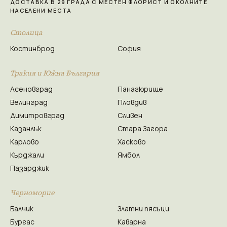
ДОСТАВКА В 29 ГРАДА С МЕСТЕН ФЛОРИСТ И ОКОЛНИТЕ
НАСЕЛЕНИ МЕСТА
Столица
Костинброд
София
Тракия и Южна България
Асеновград
Панагюрище
Велинград
Пловдив
Димитровград
Сливен
Казанлък
Стара Загора
Карлово
Хасково
Кърджали
Ямбол
Пазарджик
Черноморие
Балчик
Златни пясъци
Бургас
Каварна