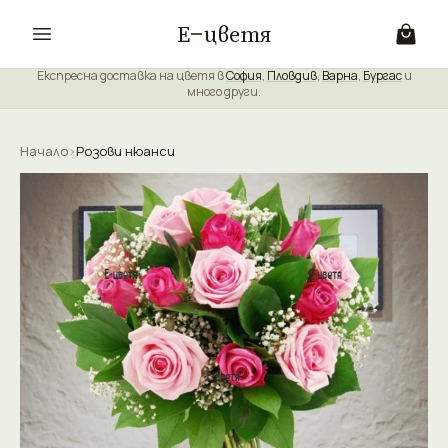
Е
цветя
Експресна доставка на цветя в
София
,
Пловдив
,
Варна
,
Бургас
и
много други.
Начало
›
Розови нюанси