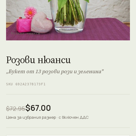
Розови нюанси
Розови нюанси
„Букет от 13 розови рози и зеленина"
SKU 692A2378173F1
$67.00
$72.95
Цена за избрания размер · с включен ДДС