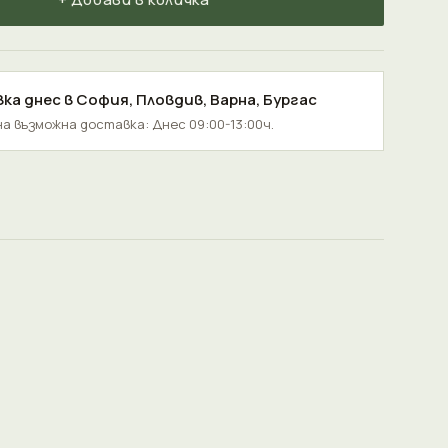
ка днес в
София
,
Пловдив
,
Варна
,
Бургас
а възможна доставка: Днес 09:00-13:00ч.