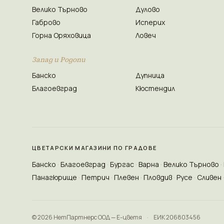
Велико Търново
Дулово
Габрово
Исперих
Горна Оряховица
Ловеч
Запад и Родопи
Банско
Дупница
Благоевград
Кюстендил
ЦВЕТАРСКИ МАГАЗИНИ ПО ГРАДОВЕ
Банско
Благоевград
Бургас
Варна
Велико Търново
Панагюрище
Петрич
Плевен
Пловдив
Русе
Сливен
© 2026 НетПартнерс ООД — Е-цветя
·
ЕИК 206803456