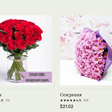
Виж продукта →
Виж продукта →
т
Сензация
★★★★★
.9
· 119
4.9
· 158
$21.02