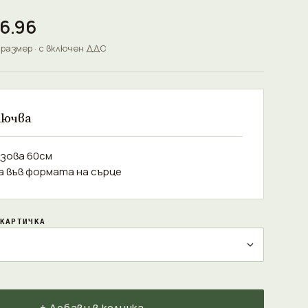
6.96
 размер · с включен ДДС
лючва
озова 60см
а във формата на сърце
КАРТИЧКА
+ Добави в количка