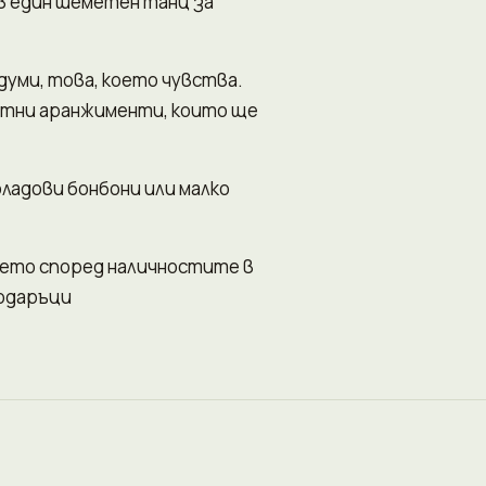
в един шеметен танц за
 думи, това, което чувства.
етни аранжименти, които ще
ладови бонбони или малко
рцето според наличностите в
подаръци