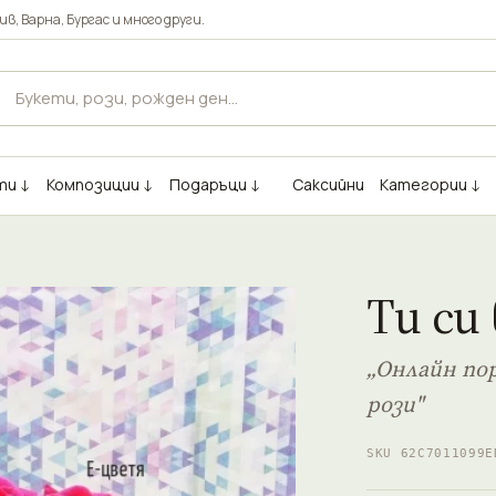
ив
,
Варна
,
Бургас
и много други.
ти ↓
Композиции ↓
Подаръци ↓
Саксийни
Категории ↓
Ти си
„Онлайн пор
рози"
SKU 62C7011099E