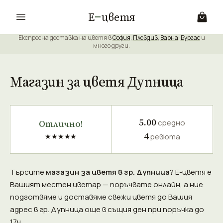
Е
цветя
Експресна доставка на цветя в
София
,
Пловдив
,
Варна
,
Бургас
и
много други.
Магазин за цветя Дупница
5.00
Отлично!
средно
4
★★★★★
ревюта
Търсите
магазин за цветя в гр. Дупница
? Е-цветя е
Вашият местен цветар — поръчвате онлайн, а ние
подготвяме и доставяме свежи цветя до Вашия
адрес в гр. Дупница още в същия ден при поръчка до
17ч.