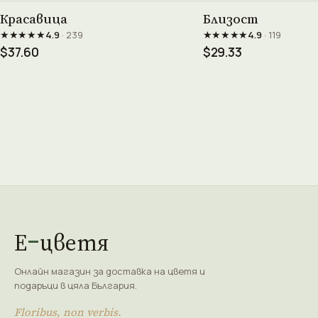
Виж продукта →
Виж проду
Красавица
Близост
★★★★★
★★★★★
4.9
· 239
4.9
· 119
$37.60
$29.33
Е
цветя
Онлайн магазин за доставка на цветя и
подаръци в цяла България.
Floribus, non verbis.