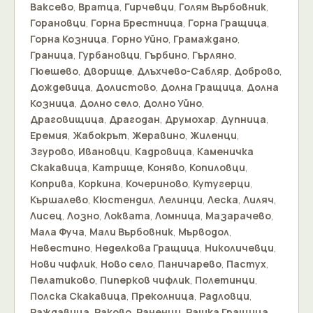
Ваксево
,
Вратца
,
Гирчевци
,
Голям Върбовник
,
Горановци
,
Горна Брестница
,
Горна Гращица
,
Горна Козница
,
Горно Уйно
,
Грамаждано
,
Граница
,
Гурбановци
,
Гърбино
,
Гърляно
,
Гюешево
,
Дворище
,
Длъхчево-Сабляр
,
Доброво
,
Дождевица
,
Долистово
,
Долна Гращица
,
Долна
Козница
,
Долно село
,
Долно Уйно
,
Драговищица
,
Драгодан
,
Друмохар
,
Дупница
,
Еремия
,
Жабокрът
,
Жеравино
,
Жиленци
,
Згурово
,
Ивановци
,
Кадровица
,
Каменичка
Скакавица
,
Катрище
,
Коняво
,
Копиловци
,
Коприва
,
Коркина
,
Кочериново
,
Кутугерци
,
Кършалево
,
Кюстендил
,
Лелинци
,
Леска
,
Лиляч
,
Лисец
,
Лозно
,
Локвата
,
Ломница
,
Мазарачево
,
Мала Фуча
,
Мали Върбовник
,
Мърводол
,
Невестино
,
Неделкова Гращица
,
Николичевци
,
Нови чифлик
,
Ново село
,
Паничарево
,
Пастух
,
Пелатиково
,
Пиперков чифлик
,
Полетинци
,
Полска Скакавица
,
Преколница
,
Радловци
,
Раждавица
,
Раково
,
Раненци
,
Рашка Гращица
,