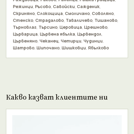
Режинци
,
Ръсово
,
Савойски
,
Сажденик
,
Скриняно
,
Слокощица
,
Смоличано
,
Соволяно
,
Стенско
,
Страдалово
,
Таваличево
,
Тишаново
,
Търновлаг
,
Търсино
,
Церовица
,
Црешново
,
Църварица
,
Цървена ябълка
,
Цървендол
,
Цървеняно
,
Чеканец
,
Четирци
,
Чудинци
,
Шатрово
,
Шипочано
,
Шишковци
,
Ябълково
Какво казват клиентите ни