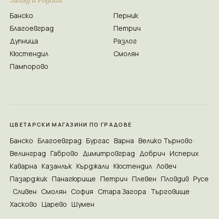
Банско
Перник
Благоевград
Петрич
Дупница
Разлог
Кюстендил
Смолян
Пампорово
ЦВЕТАРСКИ МАГАЗИНИ ПО ГРАДОВЕ
Банско
Благоевград
Бургас
Варна
Велико Търново
Велинград
Габрово
Димитровград
Добрич
Исперих
Каварна
Казанлък
Кърджали
Кюстендил
Ловеч
Пазарджик
Панагюрище
Петрич
Плевен
Пловдив
Русе
Сливен
Смолян
София
Стара Загора
Търговище
Хасково
Царево
Шумен