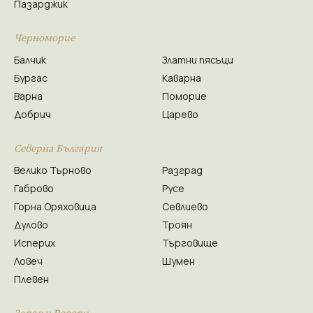
Пазарджик
Черноморие
Балчик
Златни пясъци
Бургас
Каварна
Варна
Поморие
Добрич
Царево
Северна България
Велико Търново
Разград
Габрово
Русе
Горна Оряховица
Севлиево
Дулово
Троян
Исперих
Търговище
Ловеч
Шумен
Плевен
Запад и Родопи