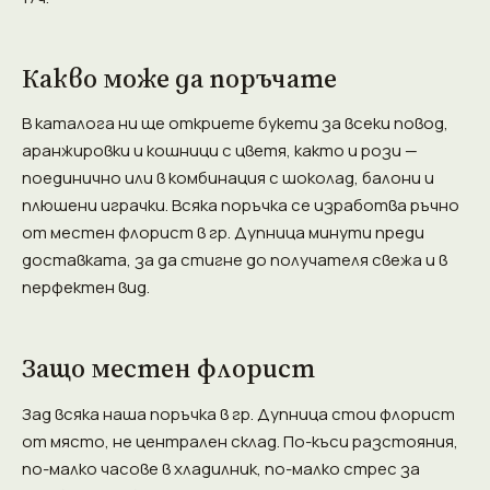
Какво може да поръчате
В каталога ни ще откриете букети за всеки повод,
аранжировки и кошници с цветя, както и рози —
поединично или в комбинация с шоколад, балони и
плюшени играчки. Всяка поръчка се изработва ръчно
от местен флорист в гр. Дупница минути преди
доставката, за да стигне до получателя свежа и в
перфектен вид.
Защо местен флорист
Зад всяка наша поръчка в гр. Дупница стои флорист
от място, не централен склад. По-къси разстояния,
по-малко часове в хладилник, по-малко стрес за