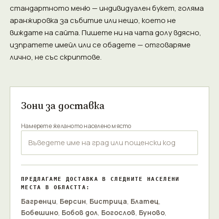
стандартното меню — индивидуален букет, голяма
аранжировка за събитие или нещо, което не
виждате на сайта. Пишете ни на чата долу вдясно,
изпратете имейл или се обадете — отговаряме
лично, не със скриптове.
Зони за доставка
Намерете желаното населено място
ПРЕДЛАГАМЕ ДОСТАВКА В СЛЕДНИТЕ НАСЕЛЕНИ
МЕСТА В ОБЛАСТТА:
Багренци
,
Берсин
,
Бистрица
,
Блатец
,
Бобешино
,
Бобов дол
,
Богослов
,
Буново
,