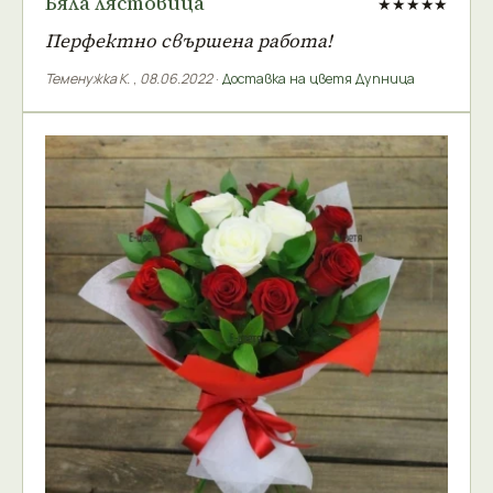
Бяла лястовица
★★★★★
Перфектно свършена работа!
Теменужка К.
,
08.06.2022
·
Доставка на цветя Дупница