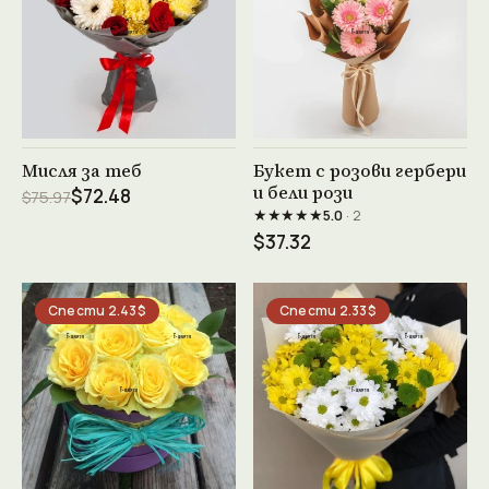
Виж продукта →
Виж продукта →
Мисля за теб
Букет с розови гербери
и бели рози
$72.48
$75.97
★★★★★
5.0
· 2
$37.32
Спести 2.43$
Спести 2.33$