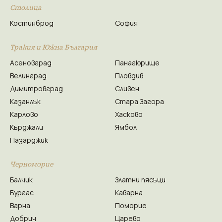
Столица
Костинброд
София
Тракия и Южна България
Асеновград
Панагюрище
Велинград
Пловдив
Димитровград
Сливен
Казанлък
Стара Загора
Карлово
Хасково
Кърджали
Ямбол
Пазарджик
Черноморие
Балчик
Златни пясъци
Бургас
Каварна
Варна
Поморие
Добрич
Царево