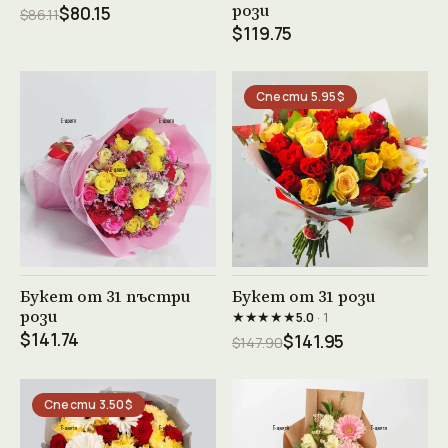
рози
$80.15
$86.11
$119.75
Спести 5.95$
Виж продукта →
Виж продукта →
Букет от 31 пъстри
Букет от 31 рози
рози
★★★★★
5.0
· 1
$141.74
$141.95
$147.90
Спести 3.50$