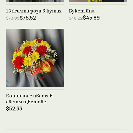
Виж продукта →
Виж продукта →
13 жълти рози в кутия
Букет Яна
$76.52
$45.89
$78.95
$48.22
Виж продукта →
Кошница с цветя в
светли цветове
$52.33