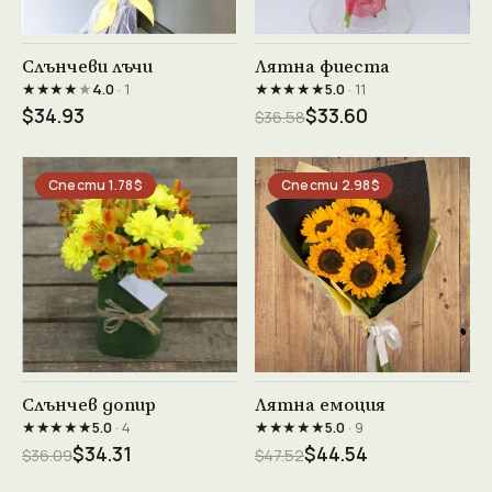
Виж продукта →
Виж продукта →
Слънчеви лъчи
Лятна фиеста
★★★★
★
★★★★★
4.0
· 1
5.0
· 11
$34.93
$33.60
$36.58
Спести 1.78$
Спести 2.98$
Виж продукта →
Виж продукта →
Слънчев допир
Лятна емоция
★★★★★
★★★★★
5.0
· 4
5.0
· 9
$34.31
$44.54
$36.09
$47.52