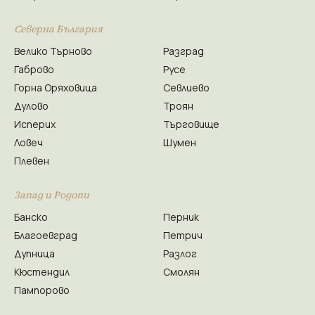
Северна България
Велико Търново
Разград
Габрово
Русе
Горна Оряховица
Севлиево
Дулово
Троян
Исперих
Търговище
Ловеч
Шумен
Плевен
Запад и Родопи
Банско
Перник
Благоевград
Петрич
Дупница
Разлог
Кюстендил
Смолян
Пампорово