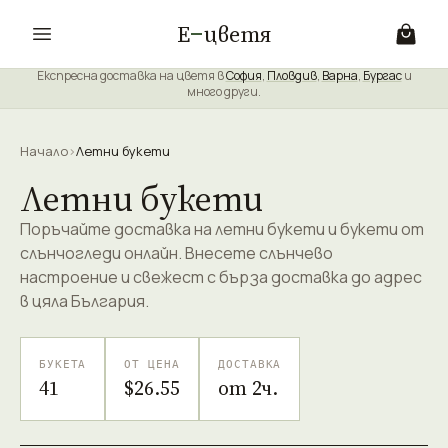
Е
цветя
Експресна доставка на цветя в
София
,
Пловдив
,
Варна
,
Бургас
и
много други.
Начало
›
Летни букети
Летни букети
Поръчайте доставка на летни букети и букети от
слънчогледи онлайн. Внесете слънчево
настроение и свежест с бърза доставка до адрес
в цяла България.
БУКЕТА
ОТ ЦЕНА
ДОСТАВКА
41
$26.55
от 2ч.