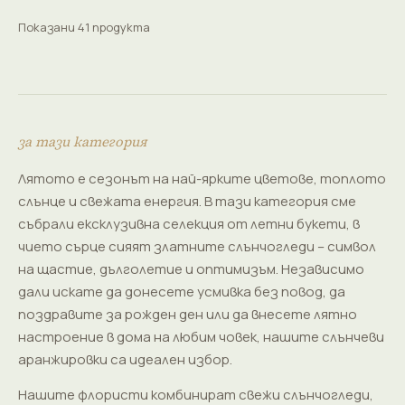
Показани 41 продукта
за тази категория
Лятото е сезонът на най-ярките цветове, топлото
слънце и свежата енергия. В тази категория сме
събрали ексклузивна селекция от летни букети, в
чието сърце сияят златните слънчогледи – символ
на щастие, дълголетие и оптимизъм. Независимо
дали искате да донесете усмивка без повод, да
поздравите за рожден ден или да внесете лятно
настроение в дома на любим човек, нашите слънчеви
аранжировки са идеален избор.
Нашите флористи комбинират свежи слънчогледи,