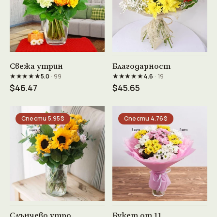
Виж продукта →
Виж продукта →
Свежа утрин
Благодарност
★★★★★
★★★★★
5.0
· 99
4.6
· 19
$46.47
$45.65
Спести 5.95$
Спести 4.76$
Виж продукта →
Виж продукта →
Слънчево утро
Букет от 11