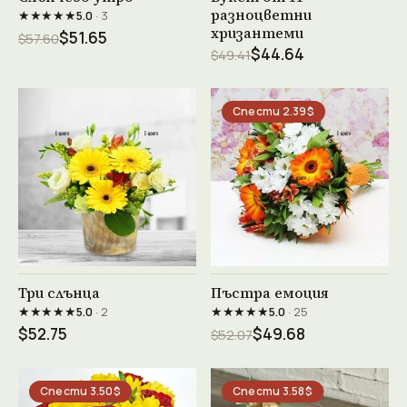
разноцветни
★★★★★
5.0
· 3
хризантеми
$51.65
$57.60
$44.64
$49.41
Спести 2.39$
Виж продукта →
Виж продукта →
Три слънца
Пъстра емоция
★★★★★
★★★★★
5.0
· 2
5.0
· 25
$52.75
$49.68
$52.07
Спести 3.50$
Спести 3.58$