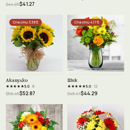
$41.27
$44.25
Спести 3.58$
Спести 4.17$
Виж продукта →
Виж продукта →
Акапулко
Шик
★★★★★
★★★★★
5.0
· 8
5.0
· 12
$52.87
$44.29
$56.45
$48.47