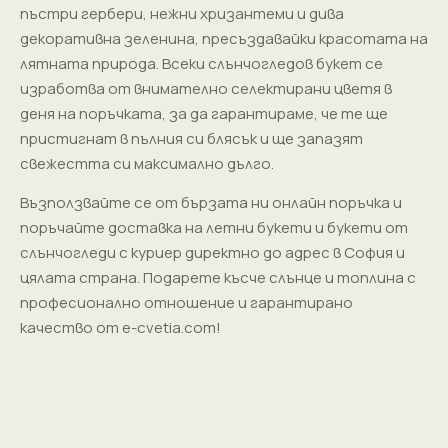
пъстри гербери, нежни хризантеми и дива
декоративна зеленина, пресъздавайки красотата на
лятната природа. Всеки слънчогледов букет се
изработва от внимателно селектирани цветя в
деня на поръчката, за да гарантираме, че те ще
пристигнат в пълния си блясък и ще запазят
свежестта си максимално дълго.
Възползвайте се от бързата ни онлайн поръчка и
поръчайте доставка на летни букети и букети от
слънчогледи с куриер директно до адрес в София и
цялата страна. Подарете късче слънце и топлина с
професионално отношение и гарантирано
качество от e-cvetia.com!