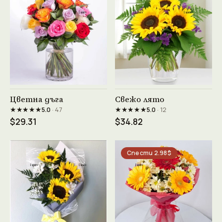
Виж продукта →
Виж продукта →
Цветна дъга
Свежо лято
★★★★★
★★★★★
5.0
· 47
5.0
· 12
$29.31
$34.82
Спести 2.98$