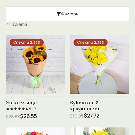
Филтри
41 букета
Спести 2.33$
Спести 2.33$
Виж продукта →
Виж продукта →
Ярко слънце
Букет от 5
хризантеми
★★★★★
4.9
· 7
$27.72
$26.55
$30.05
$28.88