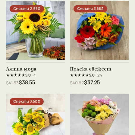
Спести 2.98$
Спести 3.58$
Виж продукта →
Виж продукта →
Лятна мода
Полска свежест
★★★★★
★★★★★
5.0
· 4
5.0
· 24
$38.55
$37.25
$41.53
$40.82
Спести 3.50$