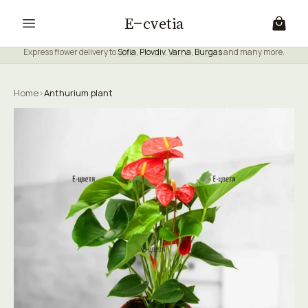
E
cvetia
Express flower delivery to
Sofia
,
Plovdiv
,
Varna
,
Burgas
and many more.
Home
›
Anthurium plant