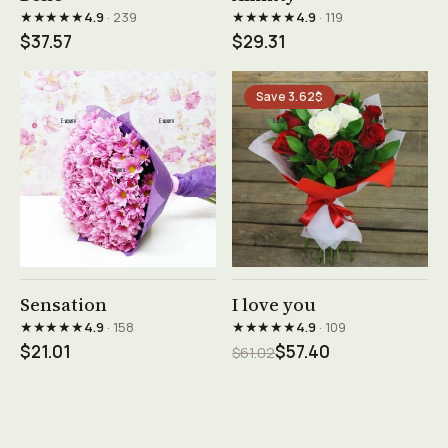
★★★★★
★★★★★
4.9
· 239
4.9
· 119
$37.57
$29.31
Save 3.62$
See product →
See product →
Sensation
I love you
★★★★★
★★★★★
4.9
· 158
4.9
· 109
$21.01
$57.40
$61.02