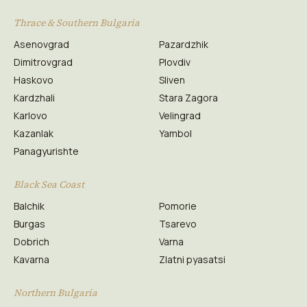
Thrace & Southern Bulgaria
Asenovgrad
Pazardzhik
Dimitrovgrad
Plovdiv
Haskovo
Sliven
Kardzhali
Stara Zagora
Karlovo
Velingrad
Kazanlak
Yambol
Panagyurishte
Black Sea Coast
Balchik
Pomorie
Burgas
Tsarevo
Dobrich
Varna
Kavarna
Zlatni pyasatsi
Northern Bulgaria