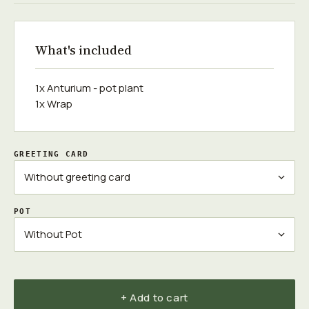
What's included
1x Anturium - pot plant
1x Wrap
GREETING CARD
POT
+ Add to cart