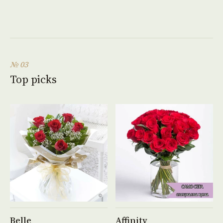
№ 03
Top picks
See product →
See product →
Belle
Affinity