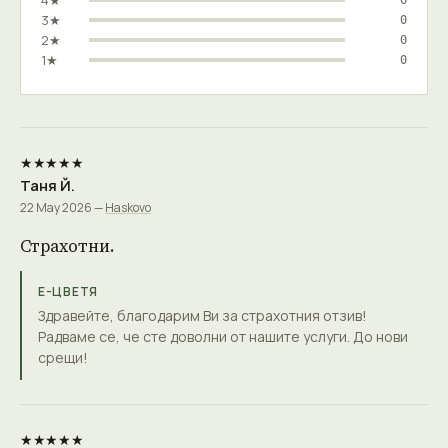
4★
3★
0
2★
0
1★
0
★★★★★
Таня Й.
22 May 2026 —
Haskovo
Страхотни.
Е-ЦВЕТЯ
Здравейте, благодарим Ви за страхотния отзив!
Радваме се, че сте доволни от нашите услуги. До нови
срещи!
★★★★★