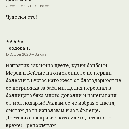
2 February 2021 — Karnalovo
Чудесни сте!
★★★★★
Теодора Т.
15 October 2020 —
Burgas
Изпратих саксийно цвете, кутия бонбони
Мерси и Бейлис на отделението по нервни
болести в Бургас като жест от благодарност че
се погрижиха за баба ми. Целия персонал в
болницата бяха много доволни и изненадани
от моя подарък! Радвам се че избрах е-цветя,
смятам да ги използвам и за в бъдеще.
Доставиха на правилното място, в точното
време! Препоръчвам