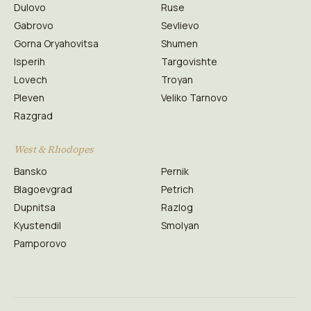
Dulovo
Ruse
Gabrovo
Sevlievo
Gorna Oryahovitsa
Shumen
Isperih
Targovishte
Lovech
Troyan
Pleven
Veliko Tarnovo
Razgrad
West & Rhodopes
Bansko
Pernik
Blagoevgrad
Petrich
Dupnitsa
Razlog
Kyustendil
Smolyan
Pamporovo