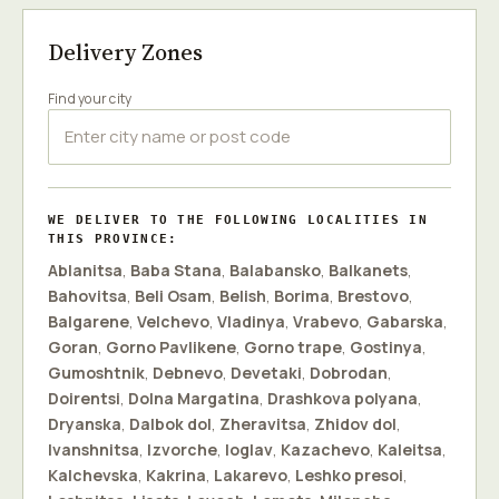
Delivery Zones
Find your city
WE DELIVER TO THE FOLLOWING LOCALITIES IN
THIS PROVINCE:
Ablanitsa
,
Baba Stana
,
Balabansko
,
Balkanets
,
Bahovitsa
,
Beli Osam
,
Belish
,
Borima
,
Brestovo
,
Balgarene
,
Velchevo
,
Vladinya
,
Vrabevo
,
Gabarska
,
Goran
,
Gorno Pavlikene
,
Gorno trape
,
Gostinya
,
Gumoshtnik
,
Debnevo
,
Devetaki
,
Dobrodan
,
Doirentsi
,
Dolna Margatina
,
Drashkova polyana
,
Dryanska
,
Dalbok dol
,
Zheravitsa
,
Zhidov dol
,
Ivanshnitsa
,
Izvorche
,
Ioglav
,
Kazachevo
,
Kaleitsa
,
Kalchevska
,
Kakrina
,
Lakarevo
,
Leshko presoi
,