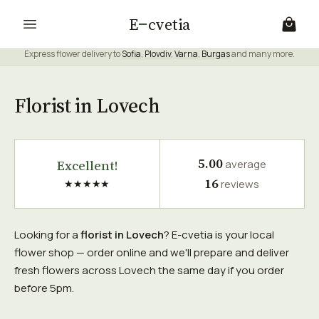
E
cvetia
Express flower delivery to
Sofia
,
Plovdiv
,
Varna
,
Burgas
and many more.
Florist in Lovech
5.00
Excellent!
average
16
★★★★★
reviews
Looking for a
florist in Lovech
? E-cvetia is your local
flower shop — order online and we'll prepare and deliver
fresh flowers across Lovech the same day if you order
before 5pm.