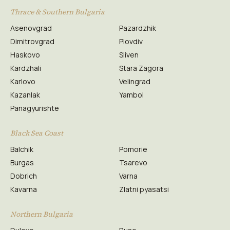
Thrace & Southern Bulgaria
Asenovgrad
Pazardzhik
Dimitrovgrad
Plovdiv
Haskovo
Sliven
Kardzhali
Stara Zagora
Karlovo
Velingrad
Kazanlak
Yambol
Panagyurishte
Black Sea Coast
Balchik
Pomorie
Burgas
Tsarevo
Dobrich
Varna
Kavarna
Zlatni pyasatsi
Northern Bulgaria