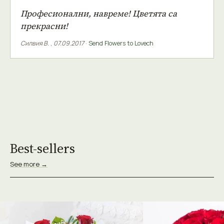
Професионални, навреме! Цветята са
прекрасни!
Силвия В.
,
07.09.2017
·
Send Flowers to Lovech
Best-sellers
See more →