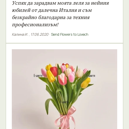
Успях да зарадвам моята леля за нейния
юбилей от далечна Италия и съм
безкрайно благодарна за техния
професионализъм!
Калина И.
,
17.06.2020
·
Send Flowers to Lovech