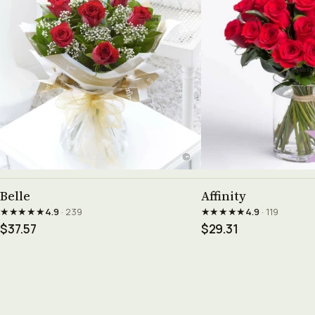
See product →
See prod
Belle
Affinity
★★★★★
★★★★★
4.9
· 239
4.9
· 119
$37.57
$29.31