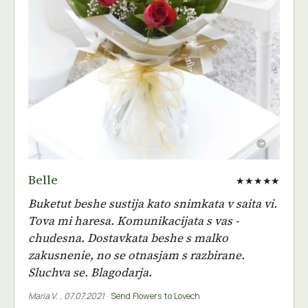
Belle
★★★★★
Buketut beshe sustija kato snimkata v saita vi.
Tova mi haresa. Komunikacijata s vas -
chudesna. Dostavkata beshe s malko
zakusnenie, no se otnasjam s razbirane.
Sluchva se. Blagodarja.
Maria V.
,
07.07.2021
·
Send Flowers to Lovech