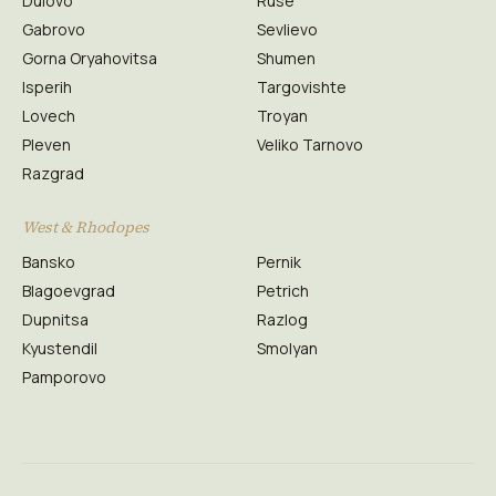
Dulovo
Ruse
Gabrovo
Sevlievo
Gorna Oryahovitsa
Shumen
Isperih
Targovishte
Lovech
Troyan
Pleven
Veliko Tarnovo
Razgrad
West & Rhodopes
Bansko
Pernik
Blagoevgrad
Petrich
Dupnitsa
Razlog
Kyustendil
Smolyan
Pamporovo