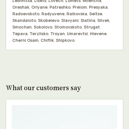
Leshnitsa
,
Lisets
,
Lovech
,
Lomets
,
Milencha
,
Oreshak
,
Orlyane
,
Patreshko
,
Prelom
,
Presyaka
,
Radoevskoto
,
Radyuvene
,
Raikovska
,
Seltse
,
Skandaloto
,
Skobelevo
,
Slavyani
,
Slatina
,
Slivek
,
Smochan
,
Sokolovo
,
Stoinovskoto
,
Strugat
,
Tepava
,
Terziisko
,
Troyan
,
Umarevtsi
,
Hlevene
,
Cherni Osam
,
Chiflik
,
Shipkovo
What our customers say