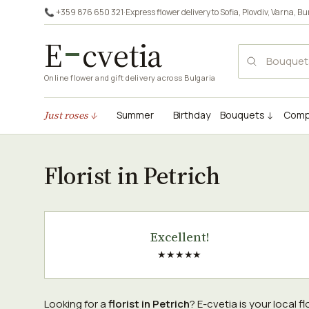
📞 +359 876 650 321
·
Express flower delivery to
Sofia
,
Plovdiv
,
Varna
,
Bu
E
cvetia
Online flower and gift delivery across Bulgaria
Just roses ↓
Summer
Birthday
Bouquets ↓
Comp
Florist in Petrich
Excellent!
★★★★★
Looking for a
florist in Petrich
? E-cvetia is your local 