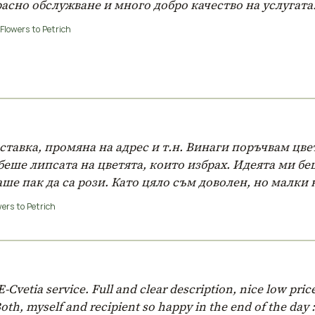
асно обслужване и много добро качество на услугата!
Flowers to Petrich
ставка, промяна на адрес и т.н. Винаги поръчвам цве
еше липсата на цветята, които избрах. Идеята ми беш
ше пак да са рози. Като цяло съм доволен, но малки 
ers to Petrich
E-Cvetia service. Full and clear description, nice low pri
oth, myself and recipient so happy in the end of the day