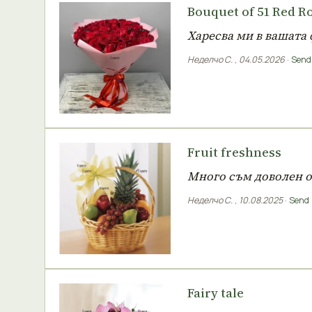
Bouquet of 51 Red R
Харесва ми в вашата 
Неделчо С.
,
04.05.2026
·
Send 
Fruit freshness
Много съм доволен о
Неделчо С.
,
10.08.2025
·
Send 
Fairy tale