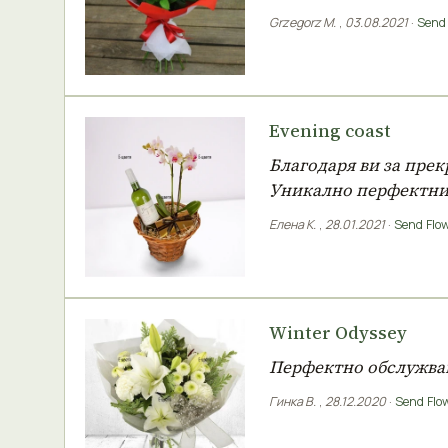
Grzegorz M.
,
03.08.2021
·
Send 
Evening coast
Благодаря ви за пре
Уникално перфектни 
Елена К.
,
28.01.2021
·
Send Flow
Winter Odyssey
Перфектно обслужване
Гинка В.
,
28.12.2020
·
Send Flow