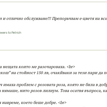
и отлично обслужване!!! Препорьчвам е-цветя на вси
owers to Petrich
а нещата които ме разочароваха. <br>
кош" на стойност 150 лв, очакйваки за тези пари да 
ч имаха проблем с розовата роза, която не била в доб
ва нямаше, нито розов лилиум. Това осатвя въпроса, ка
 навреме, което беше добре. <br>