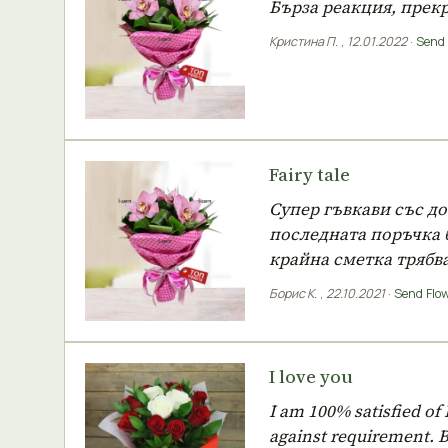
Бърза реакция, прекр
Кристина П.
,
12.01.2022
·
Send 
Fairy tale
Супер гъвкави със до
последната поръчка б
крайна сметка трябва
Борис К.
,
22.10.2021
·
Send Flow
I love you
I am 100% satisfied of 
against requirement. B