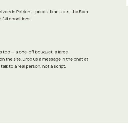
very in Petrich — prices, time slots, the 5pm
 full conditions.
 too — a one-off bouquet, a large
n the site. Drop us a message in the chat at
talk to a real person, not a script.