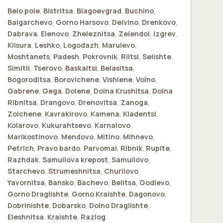
Belo pole
,
Bistritsa
,
Blagoevgrad
,
Buchino
,
Balgarchevo
,
Gorno Harsovo
,
Delvino
,
Drenkovo
,
Dabrava
,
Elenovo
,
Zheleznitsa
,
Zelendol
,
Izgrev
,
Klisura
,
Leshko
,
Logodazh
,
Marulevo
,
Moshtanets
,
Padesh
,
Pokrovnik
,
Riltsi
,
Selishte
,
Simitli
,
Tserovo
,
Baskaltsi
,
Belasitsa
,
Bogoroditsa
,
Borovichene
,
Vishlene
,
Volno
,
Gabrene
,
Gega
,
Dolene
,
Dolna Krushitsa
,
Dolna
Ribnitsa
,
Drangovo
,
Drenovitsa
,
Zanoga
,
Zoichene
,
Kavrakirovo
,
Kamena
,
Kladentsi
,
Kolarovo
,
Kukurahtsevo
,
Karnalovo
,
Marikostinovo
,
Mendovo
,
Mitino
,
Mihnevo
,
Petrich
,
Pravo bardo
,
Parvomai
,
Ribnik
,
Rupite
,
Razhdak
,
Samuilova krepost
,
Samuilovo
,
Starchevo
,
Strumeshnitsa
,
Churilovo
,
Yavornitsa
,
Bansko
,
Bachevo
,
Belitsa
,
Godlevo
,
Gorno Draglishte
,
Gorno Kraishte
,
Dagonovo
,
Dobrinishte
,
Dobarsko
,
Dolno Draglishte
,
Eleshnitsa
,
Kraishte
,
Razlog