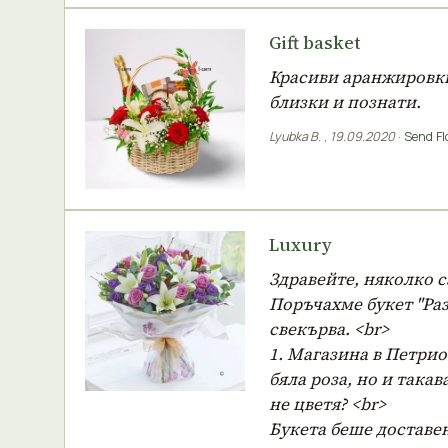
Gift basket
Красиви аранжировки 
близки и познати.
Lyubka B.
,
19.09.2020
·
Send Fl
Luxury
Здравейте, няколко с
Поръчахме букет "Раз
свекърва. <br>
1. Магазина в Петрио
бяла роза, но и така
не цветя? <br>
Букета беше доставен