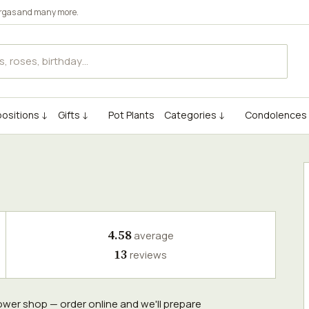
rgas
and many more.
ositions ↓
Gifts ↓
Pot Plants
Categories ↓
Condolences
4.58
average
13
reviews
flower shop — order online and we'll prepare