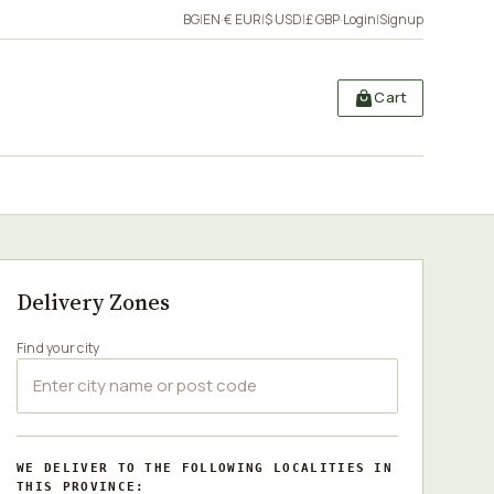
BG
|
EN
·
€ EUR
|
$ USD
|
£ GBP
·
Login
|
Signup
Cart
Delivery Zones
Find your city
WE DELIVER TO THE FOLLOWING LOCALITIES IN
THIS PROVINCE: