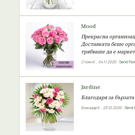
Mood
Прекрасна организаци
Доставката беше орга
трябваше да е маркет
Стоян К.
,
04.11.2020
·
Send Flow
Jardine
Благодаря за бързата
Божидар К.
,
23.10.2020
·
Send F