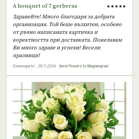
A bouquet of 7 gerberas
★★★★★
Здравейте! Много благодаря за добрата
организация. Той беше възхитен, особено
от ръчно написаната картичка и
коректността при доставката. Пожелавам
Ви много здраве и успехи! Весели
празници!
Елеонора М.
,
26.11.2024
·
Send Flowers to Blagoevgrad