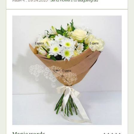
Иван Ч.
,
09.04.2023
·
Send Flowers to Blagoevgrad
Magic words