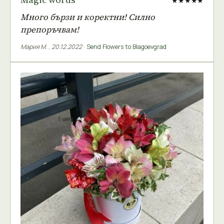
★★★★★
Много бързи и коректни! Силно
препоръчвам!
Мария М.
,
20.12.2022
·
Send Flowers to Blagoevgrad