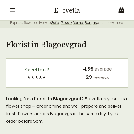
E
cvetia
Express flower delivery to
Sofia
,
Plovdiv
,
Varna
,
Burgas
and many more.
Florist in Blagoevgrad
4.95
Excellent!
average
29
★★★★★
reviews
Looking for a
florist in Blagoevgrad
? E-cvetia is your local
flower shop — order online and we'll prepare and deliver
fresh flowers across Blagoevgrad the same day if you
order before 5pm.