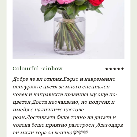
Colourful rainbow
★★★★★
Добре че ви открих.Бързо и навременно
осигурихте цветя за много специален
човек и направихте празника му още по-
цветен.Доста неочаквано, но получих и
имейл с наличните цветове
рози.Доставката беше точно на датата и
човека беше приятно разстроен ,благодаря
ви мили хора за всичко🩵🩵🩵