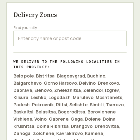
Delivery Zones
Find your city
WE DELIVER TO THE FOLLOWING LOCALITIES IN
THIS PROVINCE:
Belo pole
,
Bistritsa
,
Blagoevgrad
,
Buchino
,
Balgarchevo
,
Gorno Harsovo
,
Delvino
,
Drenkovo
,
Dabrava
,
Elenovo
,
Zheleznitsa
,
Zelendol
,
Izgrev
,
Klisura
,
Leshko
,
Logodazh
,
Marulevo
,
Moshtanets
,
Padesh
,
Pokrovnik
,
Riltsi
,
Selishte
,
Simitli
,
Tserovo
,
Baskaltsi
,
Belasitsa
,
Bogoroditsa
,
Borovichene
,
Vishlene
,
Volno
,
Gabrene
,
Gega
,
Dolene
,
Dolna
Krushitsa
,
Dolna Ribnitsa
,
Drangovo
,
Drenovitsa
,
Zanoga
,
Zoichene
,
Kavrakirovo
,
Kamena
,