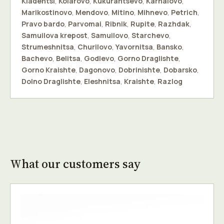
Kladentsi
,
Kolarovo
,
Kukurahtsevo
,
Karnalovo
,
Marikostinovo
,
Mendovo
,
Mitino
,
Mihnevo
,
Petrich
,
Pravo bardo
,
Parvomai
,
Ribnik
,
Rupite
,
Razhdak
,
Samuilova krepost
,
Samuilovo
,
Starchevo
,
Strumeshnitsa
,
Churilovo
,
Yavornitsa
,
Bansko
,
Bachevo
,
Belitsa
,
Godlevo
,
Gorno Draglishte
,
Gorno Kraishte
,
Dagonovo
,
Dobrinishte
,
Dobarsko
,
Dolno Draglishte
,
Eleshnitsa
,
Kraishte
,
Razlog
What our customers say