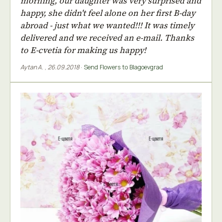
morning, our daughter was very surprised and
happy, she didn't feel alone on her first B-day
abroad - just what we wanted!!! It was timely
delivered and we received an e-mail. Thanks
to E-cvetia for making us happy!
Aytan A.
,
26.09.2018
·
Send Flowers to Blagoevgrad