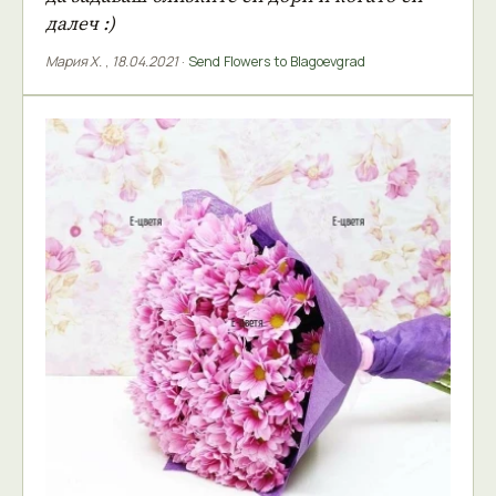
далеч :)
Мария Х.
,
18.04.2021
·
Send Flowers to Blagoevgrad