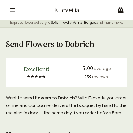
E
cvetia
Express flower delivery to
Sofia
,
Plovdiv
,
Varna
,
Burgas
and many more.
Send Flowers to Dobrich
5.00
Excellent!
average
28
★★★★★
reviews
Want to send
flowers to Dobrich
? With E-cvetia you order
online and our courier delivers the bouquet by hand to the
recipient's door — the same day if you order before 5pm.