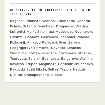
WE DELIVER TO THE FOLLOWING LOCALITIES IN
THIS PROVINCE:
Bogdan
,
Branishte
,
Vedrina
,
Vrachantsi
,
General
Kolevo
,
Dobrich
,
Donchevo
,
Draganovo
,
Zlatiya
,
Kotlentsi
,
Malka Smolnitsa
,
Metodievo
,
Ovcharovo
,
Odrintsi
,
Opanets
,
Paskalevo
,
Plachidol
,
Pobeda
,
Polkovnik Minkovo
,
Polkovnik Sveshtarovo
,
Popgrigorovo
,
Primortsi
,
Ravnets
,
Senokos
,
Smolnitsa
,
Stefan Karadzha
,
Stefanovo
,
Stozher
,
Tsarevets
,
Balchik
,
Bozhurets
,
Balgarevo
,
Vranino
,
Kavarna
,
Krupen
,
Mogilishte
,
Poruchik Chunchevo
,
Rakovski
,
Sveti Nikola
,
Seltse
,
Topola
,
Hadzhi
Dimitar
,
Chelopechene
,
Shabla