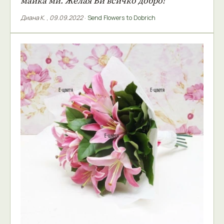
майка ми. Желая Ви всичко добро!
Диана К.
,
09.09.2022
·
Send Flowers to Dobrich