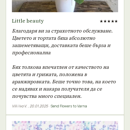
Little beauty
★★★★★
Благодаря ви за страхотното обслужване.
Цветето и тортата бяха абсолютно
зашеметяващи, доставката беше бърза и
професионална
Бях толкова впечатлен от качеството на
цветята и грижата, положена в
аранжировката. Беше точно това, на което
се надявах и накара получателя да се
почувства много специален.
Vili i Ivo V.
,
20.01.2025
·
Send Flowers to Varna