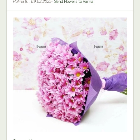
Polina B.
,
09.03.2025
·
Send Flowers to Varna