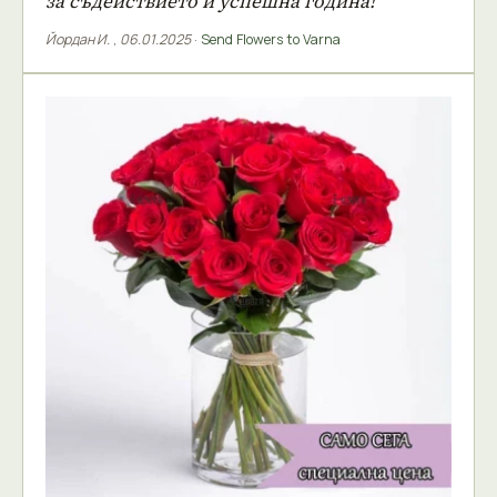
за съдействието и успешна година!
Йордан И.
,
06.01.2025
·
Send Flowers to Varna