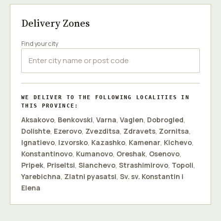
Delivery Zones
Find your city
WE DELIVER TO THE FOLLOWING LOCALITIES IN
THIS PROVINCE:
Aksakovo
,
Benkovski
,
Varna
,
Vaglen
,
Dobrogled
,
Dolishte
,
Ezerovo
,
Zvezditsa
,
Zdravets
,
Zornitsa
,
Ignatievo
,
Izvorsko
,
Kazashko
,
Kamenar
,
Kichevo
,
Konstantinovo
,
Kumanovo
,
Oreshak
,
Osenovo
,
Pripek
,
Priseltsi
,
Slanchevo
,
Strashimirovo
,
Topoli
,
Yarebichna
,
Zlatni pyasatsi
,
Sv. sv. Konstantin i
Elena