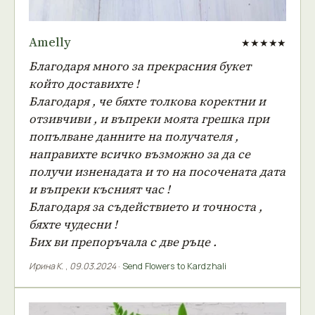
Amelly
★★★★★
Благодаря много за прекрасния букет
който доставихте !
Благодаря , че бяхте толкова коректни и
отзивчиви , и въпреки моята грешка при
попълване данните на получателя ,
направихте всичко възможно за да се
получи изненадата и то на посочената дата
и въпреки късният час !
Благодаря за съдействието и точноста ,
бяхте чудесни !
Бих ви препоръчала с две ръце .
Ирина К.
,
09.03.2024
·
Send Flowers to Kardzhali