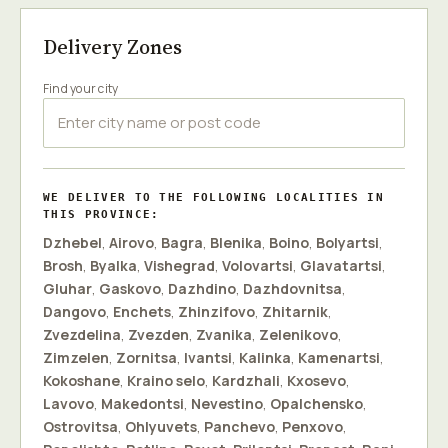
Delivery Zones
Find your city
WE DELIVER TO THE FOLLOWING LOCALITIES IN
THIS PROVINCE:
Dzhebel
,
Airovo
,
Bagra
,
Blenika
,
Boino
,
Bolyartsi
,
Brosh
,
Byalka
,
Vishegrad
,
Volovartsi
,
Glavatartsi
,
Gluhar
,
Gaskovo
,
Dazhdino
,
Dazhdovnitsa
,
Dangovo
,
Enchets
,
Zhinzifovo
,
Zhitarnik
,
Zvezdelina
,
Zvezden
,
Zvanika
,
Zelenikovo
,
Zimzelen
,
Zornitsa
,
Ivantsi
,
Kalinka
,
Kamenartsi
,
Kokoshane
,
Kraino selo
,
Kardzhali
,
Kxosevo
,
Lavovo
,
Makedontsi
,
Nevestino
,
Opalchensko
,
Ostrovitsa
,
Ohlyuvets
,
Panchevo
,
Penxovo
,