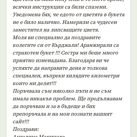
всички инструкции са били спазени.
Уведомена бях, че едото от цветята в букета
не е било налично. Намерили са чудесен
заместител на липсващите цветя.
Моля ви специално да поздравите
колегите си от Кърджали! Аранжирали са
страхотен букет !!! Сестра ми беше много
приятно изненадана. Благодаря ви че
успяхте да направите деня и толкова
специален, въпреки хилядите километри
които ни делят!!!
Поръчвала съм няколко пъти и не съм
имала никакъв проблем. Ще продължавам
да поръчвам и за в бъдеще и бих
препоръчала и на мои познати вашият
сайт!!!
Поздрави:
Ангелина Маринова