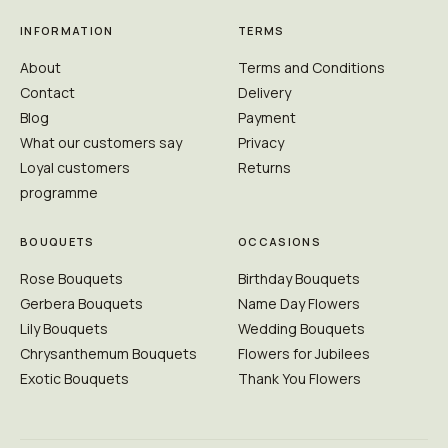
INFORMATION
TERMS
About
Terms and Conditions
Contact
Delivery
Blog
Payment
What our customers say
Privacy
Loyal customers
Returns
programme
BOUQUETS
OCCASIONS
Rose Bouquets
Birthday Bouquets
Gerbera Bouquets
Name Day Flowers
Lily Bouquets
Wedding Bouquets
Chrysanthemum Bouquets
Flowers for Jubilees
Exotic Bouquets
Thank You Flowers