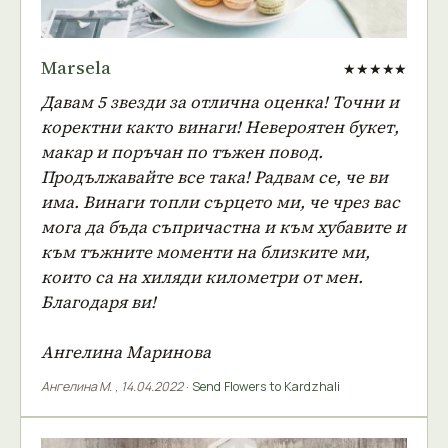
Marsela
★★★★★
Давам 5 звезди за отлична оценка! Точни и
коректни както винаги! Невероятен букет,
макар и поръчан по тъжен повод.
Продължавайте все така! Радвам се, че ви
има. Винаги топли сърцето ми, че чрез вас
мога да бъда съпричастна и към хубавите и
към тъжните моменти на близките ми,
които са на хиляди километри от мен.
Благодаря ви!
Ангелина Маринова
Ангелина М.
,
14.04.2022
·
Send Flowers to Kardzhali