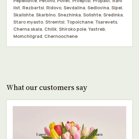
Pepelishte
,
Petlino
,
Povet
,
Prileptsi
,
Propast
,
Rani
list
,
Rezbartsi
,
Ridovo
,
Sevdalina
,
Sedlovina
,
Sipei
,
Skalishte
,
Skarbino
,
Snezhinka
,
Solishte
,
Sredinka
,
Staro myasto
,
Stremtsi
,
Topolchane
,
Tsarevets
,
Cherna skala
,
Chilik
,
Shiroko pole
,
Yastreb
,
Momchilgrad
,
Chernoochene
What our customers say