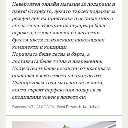
Невероятен онлайн магазин за подаръци и
цветя! Открих го, докато търсех подарък за
рожден ден на приятелка и останах много
впечатлена. Изборът на подаръци беше
огромен, от класически и елегантни
букети цветя до изискани шоколадови
комплекти и кошници.
Поръчката беше лесна и бърза, а
доставката беше точна и навременна.
Получателят беше възхитен от красивата
опаковка и качеството на продуктите.
Препоръчвам този магазин на всички,
които търсят перфектния подарък за
специалния човек в живота си!
Елисавета П.
,
28.02.2024
·
Send Flowers to Kardzhali