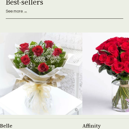
Best-sellers
See more →
See product →
See prod
Belle
Affinity