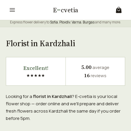
E
cvetia
Express flower delivery to
Sofia
,
Plovdiv
,
Varna
,
Burgas
and many more.
Florist in Kardzhali
5.00
Excellent!
average
16
★★★★★
reviews
Looking for a
florist in Kardzhali
? E-cvetia is your local
flower shop — order online and we'll prepare and deliver
fresh flowers across Kardzhali the same day if you order
before 5pm.