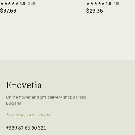
★★★★★
★★★★★
4.9
· 239
4.9
· 119
$37.63
$29.36
E
cvetia
Online flower and gift delivery shop across
Bulgaria.
Floribus, non verbis.
+359 87 66 50 321