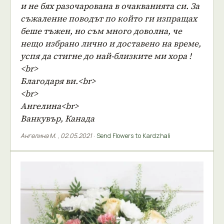
и не бях разочарована в очакванията си. За
съжаление поводът по който ги изпращах
беше тъжен, но съм много доволна, че
нещо избрано лично и доставено на време,
успя да стигне до най-близките ми хора !
<br>
Благодаря ви.<br>
<br>
Ангелина<br>
Ванкувър, Канада
Ангелина М.
,
02.05.2021
·
Send Flowers to Kardzhali