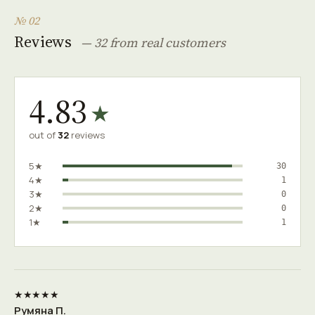
№ 02
Reviews
— 32 from real customers
4.83
★
out of
32
reviews
5★
30
4★
1
3★
0
2★
0
1★
1
★★★★★
Румяна П.