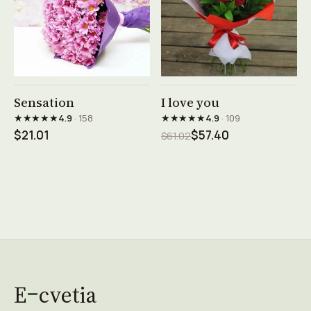
See product →
See product →
Sensation
I love you
★★★★★
★★★★★
4.9
· 158
4.9
· 109
$21.01
$57.40
$61.02
E
cvetia