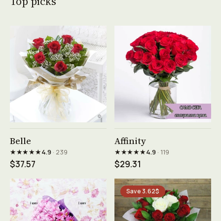
Top picks
See product →
See product →
Belle
Affinity
★★★★★
★★★★★
4.9
· 239
4.9
· 119
$37.57
$29.31
Save 3.62$