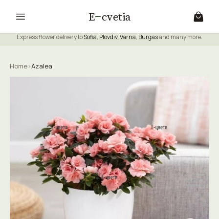
E
cvetia
Express flower delivery to
Sofia
,
Plovdiv
,
Varna
,
Burgas
and many more.
Home
›
Azalea