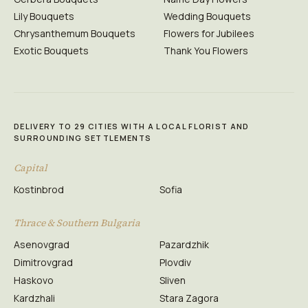
Lily Bouquets
Wedding Bouquets
Chrysanthemum Bouquets
Flowers for Jubilees
Exotic Bouquets
Thank You Flowers
DELIVERY TO 29 CITIES WITH A LOCAL FLORIST AND
SURROUNDING SETTLEMENTS
Capital
Kostinbrod
Sofia
Thrace & Southern Bulgaria
Asenovgrad
Pazardzhik
Dimitrovgrad
Plovdiv
Haskovo
Sliven
Kardzhali
Stara Zagora