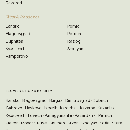
Razgrad
West & Rhodopes
Bansko
Pernik
Blagoevgrad
Petrich
Dupnitsa
Razlog
Kyustendil
Smolyan
Pamporovo
FLOWER SHOPS BY CITY
Bansko
Blagoevgrad
Burgas
Dimitrovgrad
Dobrich
Gabrovo
Haskovo
Isperih
Kardzhali
Kavarna
Kazanlak
Kyustendil
Lovech
Panagyurishte
Pazardzhik
Petrich
Pleven
Plovdiv
Ruse
Shumen
Sliven
Smolyan
Sofia
Stara