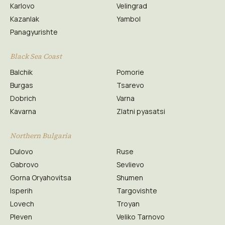
Karlovo
Velingrad
Kazanlak
Yambol
Panagyurishte
Black Sea Coast
Balchik
Pomorie
Burgas
Tsarevo
Dobrich
Varna
Kavarna
Zlatni pyasatsi
Northern Bulgaria
Dulovo
Ruse
Gabrovo
Sevlievo
Gorna Oryahovitsa
Shumen
Isperih
Targovishte
Lovech
Troyan
Pleven
Veliko Tarnovo