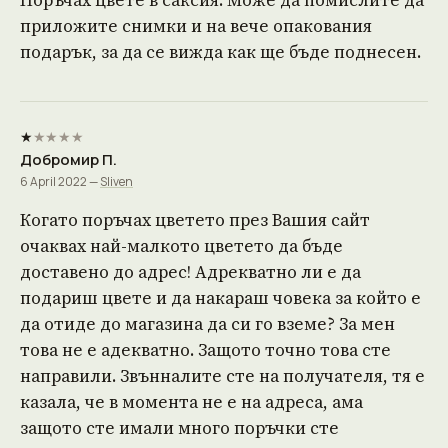
Поръчах цвете в саксия. Може да помислите да
приложите снимки и на вече опакования
подарък, за да се вижда как ще бъде поднесен.
★
★
★
★
★
Добромир П.
6 April 2022 —
Sliven
Когато поръчах цветето през Вашия сайт
очаквах най-малкото цветето да бъде
доставено до адрес! Адрекватно ли е да
подариш цвете и да накараш човека за който е
да отиде до магазина да си го вземе? За мен
това не е адекватно. Защото точно това сте
направили. Звънналите сте на получателя, тя е
казала, че в момента не е на адреса, ама
защото сте имали много поръчки сте