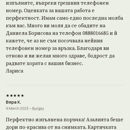
изпълните, въпреки грешния телефонен
номер. Оценката за вашата работа е
перфектност. Имам само едно последна молба
към вас. Много ви моля да се обадите на
Даниела Борисова на телефон 0888016685 и й
кажете, че аз не съм посочвала нейния
телефонен номер за връзка. Благодаря ви
отново и ви желая много здраве, бодрост да
радвате хората с вашия бизнес.
Лариса
★★★★★
Вяра К.
9 March 2023 —
Burgas
Перфектно изпълнена поръчка! Азалията беше
дори по-красива от на снимката. Картичката