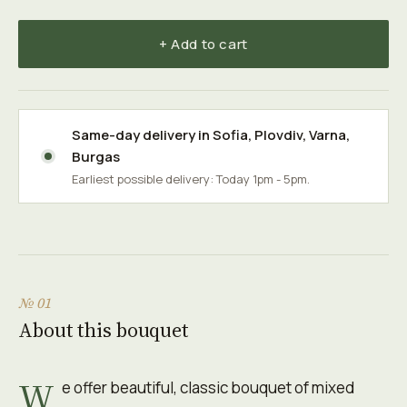
+ Add to cart
Same-day delivery in
Sofia
,
Plovdiv
,
Varna
,
Burgas
Earliest possible delivery: Today 1pm - 5pm.
№ 01
About this bouquet
W
e offer beautiful, classic bouquet of mixed