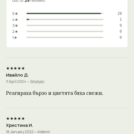
out of
29
reviews
5★
28
4★
1
3★
0
2★
0
1★
0
★★★★★
Ивайло Д.
11 April 2024 —
Smolyan
Реагираха бързо и цветята бяха свежи.
★★★★★
Христина И.
18 January 2022 — Aidemir