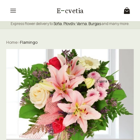
E
cvetia
Express flower delivery to
Sofia
,
Plovdiv
,
Varna
,
Burgas
and many more.
Home
›
Flamingo