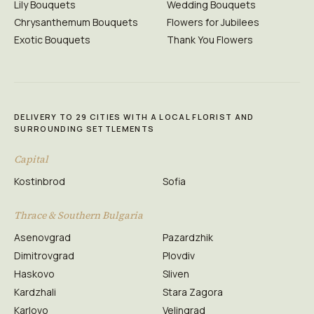
Lily Bouquets
Wedding Bouquets
Chrysanthemum Bouquets
Flowers for Jubilees
Exotic Bouquets
Thank You Flowers
DELIVERY TO 29 CITIES WITH A LOCAL FLORIST AND
SURROUNDING SETTLEMENTS
Capital
Kostinbrod
Sofia
Thrace & Southern Bulgaria
Asenovgrad
Pazardzhik
Dimitrovgrad
Plovdiv
Haskovo
Sliven
Kardzhali
Stara Zagora
Karlovo
Velingrad