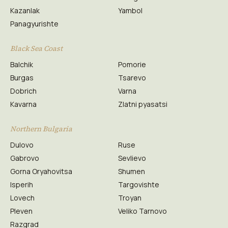
Kazanlak
Yambol
Panagyurishte
Black Sea Coast
Balchik
Pomorie
Burgas
Tsarevo
Dobrich
Varna
Kavarna
Zlatni pyasatsi
Northern Bulgaria
Dulovo
Ruse
Gabrovo
Sevlievo
Gorna Oryahovitsa
Shumen
Isperih
Targovishte
Lovech
Troyan
Pleven
Veliko Tarnovo
Razgrad