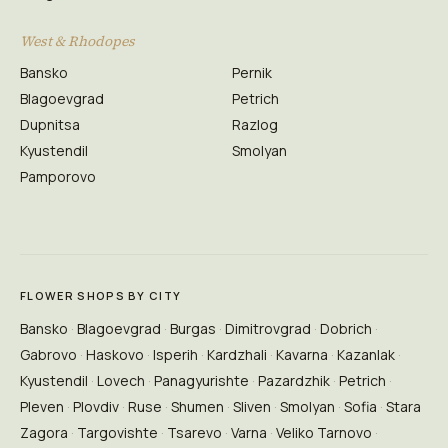
West & Rhodopes
Bansko
Pernik
Blagoevgrad
Petrich
Dupnitsa
Razlog
Kyustendil
Smolyan
Pamporovo
FLOWER SHOPS BY CITY
Bansko
Blagoevgrad
Burgas
Dimitrovgrad
Dobrich
Gabrovo
Haskovo
Isperih
Kardzhali
Kavarna
Kazanlak
Kyustendil
Lovech
Panagyurishte
Pazardzhik
Petrich
Pleven
Plovdiv
Ruse
Shumen
Sliven
Smolyan
Sofia
Stara
Zagora
Targovishte
Tsarevo
Varna
Veliko Tarnovo