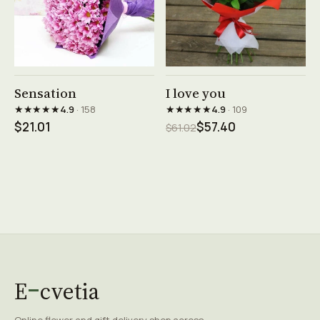
See product →
See product →
Sensation
I love you
★★★★★
★★★★★
4.9
· 158
4.9
· 109
$21.01
$57.40
$61.02
E
cvetia