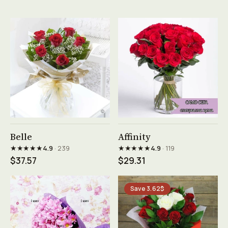
See product →
See product →
Belle
Affinity
★★★★★
★★★★★
4.9
· 239
4.9
· 119
$37.57
$29.31
Save 3.62$