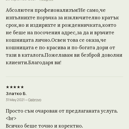
Абсолютен профеионализъм!Не само,че
изпълнихте поръчка за изключително кратък
срок,но и издирихте и рожденничката,която
не беше на посочения адрес,за да и връчите
кошницата лично.Освен това се оказа,че
кошницата е по-красива и по-богата дори от
тази в каталога.Пожелавам ви безброй доволни
клиенти.Благодаря ви!
★★★★★
Златко Б.
31 May 2021 —
Gabrovo
Просто съм очарован от предлаганата услуга.
<br>
Всичко беше точно и коректно.