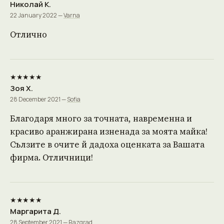
Николай К.
22 January 2022 —
Varna
Отлично
★★★★★
Зоя Х.
28 December 2021 —
Sofia
Благодаря много за точната, навременна и
красиво аранжирана изненада за моята майка!
Сълзите в очите й дадоха оценката за Вашата
фирма. Отличници!
★★★★★
Маргарита Д.
28 September 2021 —
Razgrad