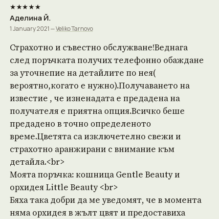
★★★★★
Аделина Й.
1 January 2021 —
Veliko Tarnovo
Страхотно и съвестно обслужване!Веднага
след поръчката получих телефонно обаждане
за уточнепие на детайлите по нея(
вероятно,когато е нужно).Получаването на
известие , че изненадата е предадена на
получателя е приятна опция.Всичко беше
предадено в точно определеното
време.Цветята са изключетелно свежи и
страхотно аранжирани с внимание към
детайла.<br>
Моята поръчка: кошница Gentle Beauty и
орхидея Little Beauty <br>
Бяха така добри да ме уведомят, че в момента
няма орхидея в жълт цвят и предоставиха