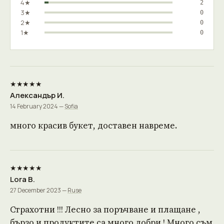
4★
2
3★
0
2★
0
1★
0
★★★★★
Александър И.
14 February 2024 —
Sofia
много красив букет, доставен навреме.
★★★★★
Lora B.
27 December 2023 —
Ruse
Страхотни !!! Лесно за поръчване и плащане ,
бързо и продуктите са много добри ! Много съм