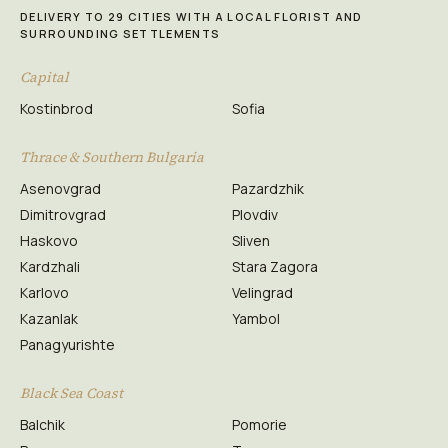
DELIVERY TO 29 CITIES WITH A LOCAL FLORIST AND
SURROUNDING SETTLEMENTS
Capital
Kostinbrod
Sofia
Thrace & Southern Bulgaria
Asenovgrad
Pazardzhik
Dimitrovgrad
Plovdiv
Haskovo
Sliven
Kardzhali
Stara Zagora
Karlovo
Velingrad
Kazanlak
Yambol
Panagyurishte
Black Sea Coast
Balchik
Pomorie