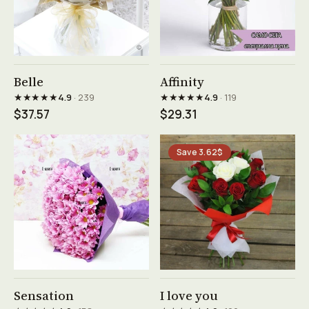
See product →
See product →
Belle
Affinity
★★★★★
★★★★★
4.9
· 239
4.9
· 119
$37.57
$29.31
Save 3.62$
See product →
See product →
Sensation
I love you