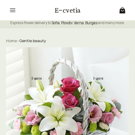
E
cvetia
Express flower delivery to
Sofia
,
Plovdiv
,
Varna
,
Burgas
and many more.
Home
›
Gentle beauty