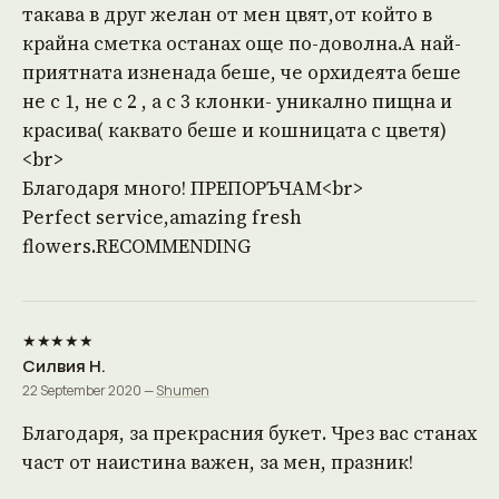
такава в друг желан от мен цвят,от който в
крайна сметка останах още по-доволна.А най-
приятната изненада беше, че орхидеята беше
не с 1, не с 2 , а с 3 клонки- уникално пищна и
красива( каквато беше и кошницата с цветя)
<br>
Благодаря много! ПРЕПОРЪЧАМ<br>
Perfect service,amazing fresh
flowers.RECOMMENDING
★★★★★
Силвия Н.
22 September 2020 —
Shumen
Благодаря, за прекрасния букет. Чрез вас станах
част от наистина важен, за мен, празник!