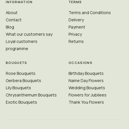
INFORMATION
TERMS
About
Terms and Conditions
Contact
Delivery
Blog
Payment
What our customers say
Privacy
Loyal customers
Returns
programme
BOUQUETS
OCCASIONS
Rose Bouquets
Birthday Bouquets
Gerbera Bouquets
Name Day Flowers
Lily Bouquets
Wedding Bouquets
Chrysanthemum Bouquets
Flowers for Jubilees
Exotic Bouquets
Thank You Flowers