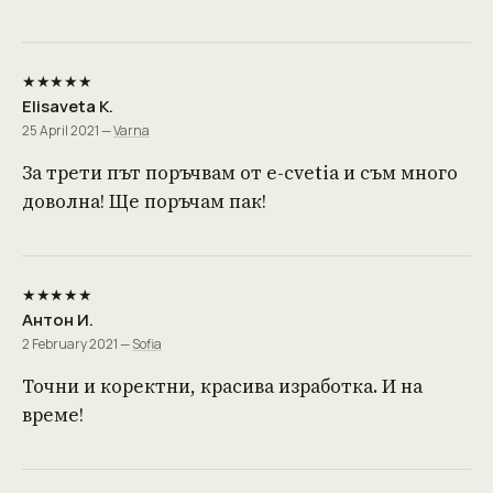
★★★★★
Elisaveta K.
25 April 2021 —
Varna
За трети път поръчвам от е-cvetia и съм много
доволна! Ще поръчам пак!
★★★★★
Антон И.
2 February 2021 —
Sofia
Точни и коректни, красива изработка. И на
време!