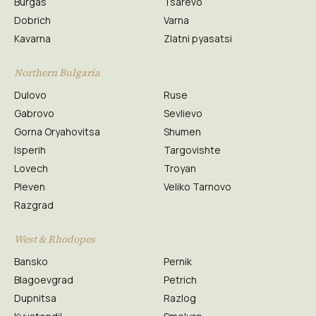
Burgas
Tsarevo
Dobrich
Varna
Kavarna
Zlatni pyasatsi
Northern Bulgaria
Dulovo
Ruse
Gabrovo
Sevlievo
Gorna Oryahovitsa
Shumen
Isperih
Targovishte
Lovech
Troyan
Pleven
Veliko Tarnovo
Razgrad
West & Rhodopes
Bansko
Pernik
Blagoevgrad
Petrich
Dupnitsa
Razlog