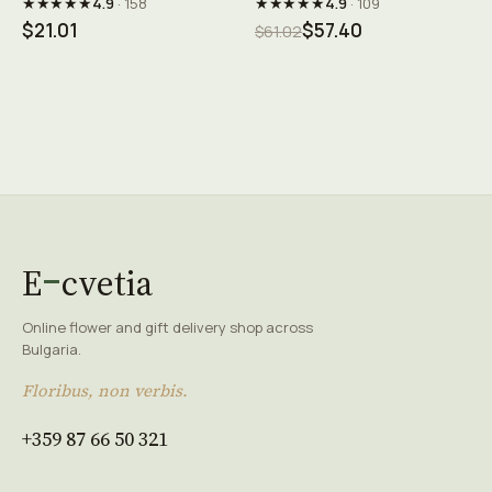
★★★★★
★★★★★
4.9
· 158
4.9
· 109
$21.01
$57.40
$61.02
E
cvetia
Online flower and gift delivery shop across
Bulgaria.
Floribus, non verbis.
+359 87 66 50 321