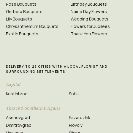
Rose Bouquets
Birthday Bouquets
Gerbera Bouquets
Name Day Flowers
Lily Bouquets
Wedding Bouquets
Chrysanthemum Bouquets
Flowers for Jubilees
Exotic Bouquets
Thank You Flowers
DELIVERY TO 29 CITIES WITH A LOCAL FLORIST AND
SURROUNDING SETTLEMENTS
Capital
Kostinbrod
Sofia
Thrace & Southern Bulgaria
Asenovgrad
Pazardzhik
Dimitrovgrad
Plovdiv
Haskovo
Sliven