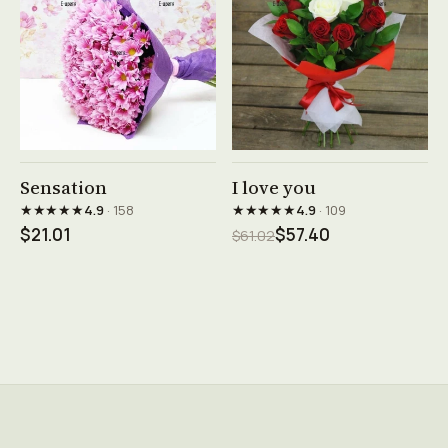
See product →
See product →
Sensation
I love you
★★★★★
★★★★★
4.9
· 158
4.9
· 109
$21.01
$57.40
$61.02