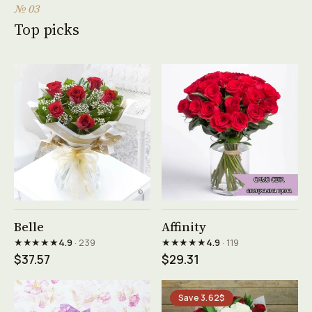
№ 03
Top picks
See product →
See product →
Belle
Affinity
★★★★★
★★★★★
4.9
· 239
4.9
· 119
$37.57
$29.31
Save 3.62$