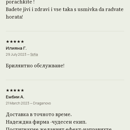
porachkite !
Badete jivi i zdravi i vse taka s usmivka da radvate
horata!
★★★★★
Илияна Г.
29 July 2023 —
Sofia
Брилянтно обслужване!
★★★★★
Ембии А.
21 March 2023 — Draganovo
Доставка в точното време.
Надеждна фирма -чудесен екип.
Постигнахме желаният ефект-направихте