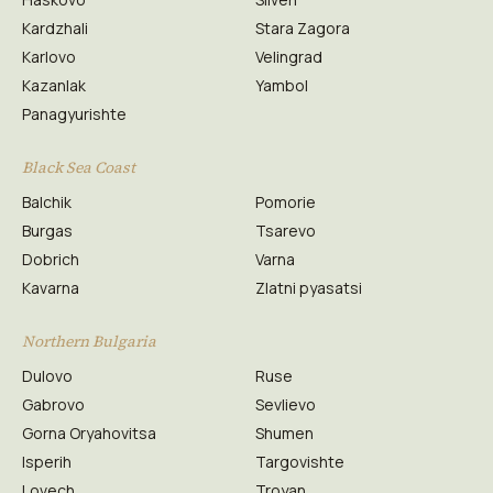
Kardzhali
Stara Zagora
Karlovo
Velingrad
Kazanlak
Yambol
Panagyurishte
Black Sea Coast
Balchik
Pomorie
Burgas
Tsarevo
Dobrich
Varna
Kavarna
Zlatni pyasatsi
Northern Bulgaria
Dulovo
Ruse
Gabrovo
Sevlievo
Gorna Oryahovitsa
Shumen
Isperih
Targovishte
Lovech
Troyan