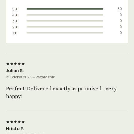
5★
50
4★
0
3★
0
2★
0
1★
0
★★★★★
Julian S.
15 October 2025 —
Pazardzhik
Perfect! Delivered exactly as promised - very
happy!
★★★★★
Hristo P.