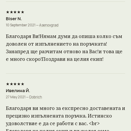
★★★★★
Biser N.
10 September 2021 —
Asenovgrad
Благодаря Ви!Нямам думи да опиша колко съм
доволен от изпълнението на поръчката!
Занапред ще разчитам отново на Вас!и това ще
е много скоро!Поздрави на целия екип!
★★★★★
Ивелина Й.
27 May 2021 —
Dobrich
Благодаря ви много за експресно доставената и
прецизно изпълнената поръчка. Истинско
удоволствие е да се работи с вас. <br>