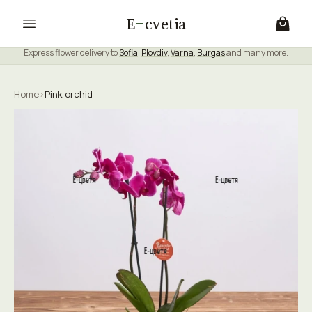
E
cvetia
Express flower delivery to
Sofia
,
Plovdiv
,
Varna
,
Burgas
and many more.
Home
›
Pink orchid