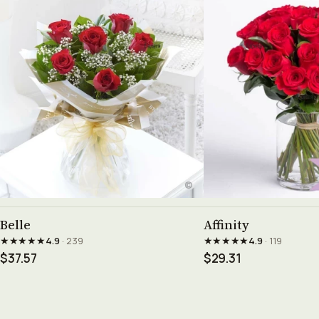
See product →
See prod
Belle
Affinity
★★★★★
★★★★★
4.9
· 239
4.9
· 119
$37.57
$29.31