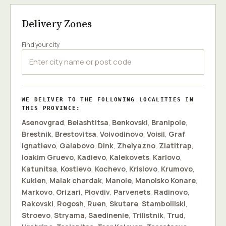
Delivery Zones
Find your city
WE DELIVER TO THE FOLLOWING LOCALITIES IN
THIS PROVINCE:
Asenovgrad
,
Belashtitsa
,
Benkovski
,
Branipole
,
Brestnik
,
Brestovitsa
,
Voivodinovo
,
Voisil
,
Graf
Ignatievo
,
Galabovo
,
Dink
,
Zhelyazno
,
Zlatitrap
,
Ioakim Gruevo
,
Kadievo
,
Kalekovets
,
Karlovo
,
Katunitsa
,
Kostievo
,
Kochevo
,
Krislovo
,
Krumovo
,
Kuklen
,
Malak chardak
,
Manole
,
Manolsko Konare
,
Markovo
,
Orizari
,
Plovdiv
,
Parvenets
,
Radinovo
,
Rakovski
,
Rogosh
,
Ruen
,
Skutare
,
Stamboliiski
,
Stroevo
,
Stryama
,
Saedinenie
,
Trilistnik
,
Trud
,