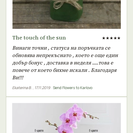
The touch of the sun
★★★★★
Винаги точни , статуса на поръчката се
обновява непрекъснато , което е още един
добър бонус , доставка в неделя .....това е
повече от което бихме искали . Благодаря
Ви!!!
Ekaterina B.
,
17.11.2019
·
Send Flowers to Karlovo