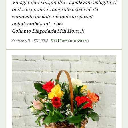
Vinagi tocni i originalni . Izpolzvam uslugite Vi
ot dosta godini i vinagi ste uspaivali da
zaradvate blizkite mi tochno spored
ochakvaniata mi . <br>
Goliamo Blagodaria Mili Hora !!!
Ekaterina B.
,
17.11.2018
·
Send Flowers to Karlovo