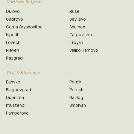
Northern Bulgaria
Dulovo
Ruse
Gabrovo
Sevlievo
Gorna Oryahovitsa
Shumen
Isperih
Targovishte
Lovech
Troyan
Pleven
Veliko Tarnovo
Razgrad
West & Rhodopes
Bansko
Pernik
Blagoevgrad
Petrich
Dupnitsa
Razlog
Kyustendil
Smolyan
Pamporovo