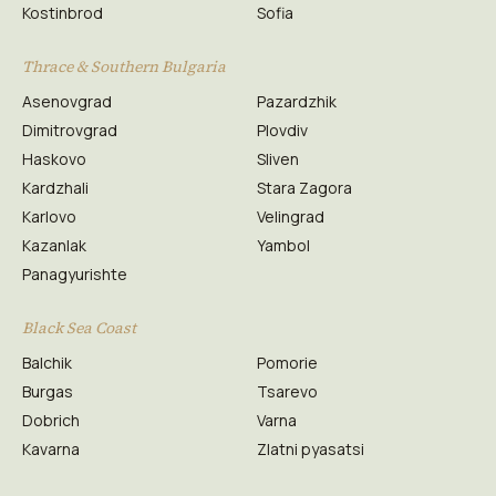
Kostinbrod
Sofia
Thrace & Southern Bulgaria
Asenovgrad
Pazardzhik
Dimitrovgrad
Plovdiv
Haskovo
Sliven
Kardzhali
Stara Zagora
Karlovo
Velingrad
Kazanlak
Yambol
Panagyurishte
Black Sea Coast
Balchik
Pomorie
Burgas
Tsarevo
Dobrich
Varna
Kavarna
Zlatni pyasatsi