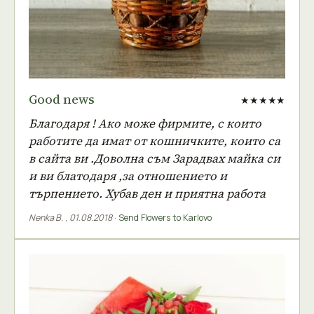
Good news
★★★★★
Благодаря ! Ако може фирмите, с които
работите да имат от кошничките, които са
в сайта ви .Доволна съм Зарадвах майка си
и ви блатодаря ,за отношението и
търпението. Хубав ден и приятна работа
Nenka B.
,
01.08.2018
·
Send Flowers to Karlovo