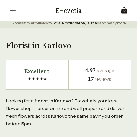
E
cvetia
Express flower delivery to
Sofia
,
Plovdiv
,
Varna
,
Burgas
and many more.
Florist in Karlovo
4.97
Excellent!
average
17
★★★★★
reviews
Looking for a
florist in Karlovo
? E-cvetia is your local
flower shop — order online and we'll prepare and deliver
fresh flowers across Karlovo the same day if you order
before 5pm.