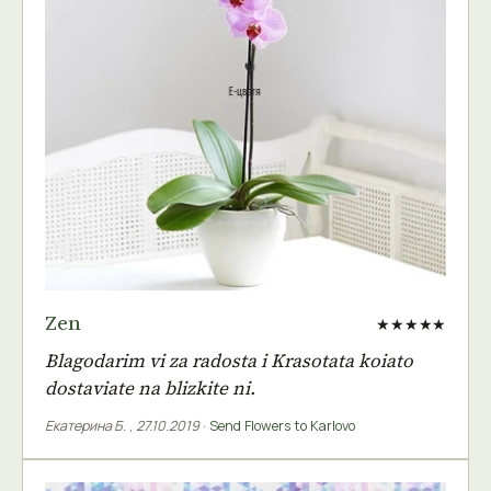
Zen
★★★★★
Blagodarim vi za radosta i Krasotata koiato
dostaviate na blizkite ni.
Екатерина Б.
,
27.10.2019
·
Send Flowers to Karlovo