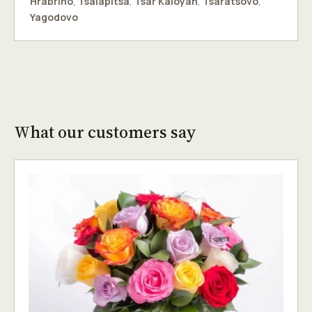
Hrabrino
,
Tsalapitsa
,
Tsar Kaloyan
,
Tsaratsovo
,
Yagodovo
What our customers say