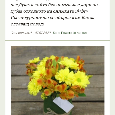
час,букета който бях поръчала е дори по -
хубав отколкото на снимката :))<br>
Със сигурност ще се обърна към Вас за
следващ повод!
Станислава И.
,
07.07.2020
·
Send Flowers to Karlovo