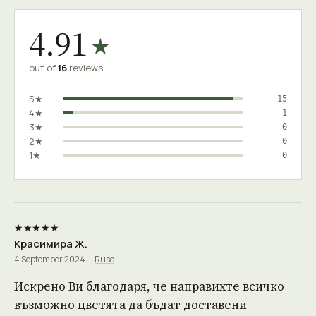
4.91
★
out of
16
reviews
5★
15
4★
1
3★
0
2★
0
1★
0
★★★★★
Красимира Ж.
4 September 2024 —
Ruse
Искрено Ви благодаря, че направихте всичко
възможно цветята да бъдат доставени