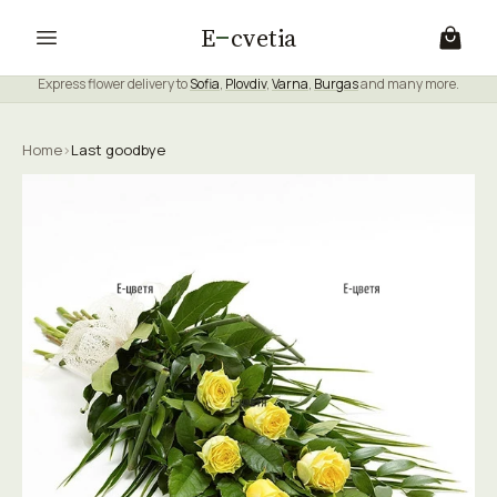
E
cvetia
Express flower delivery to
Sofia
,
Plovdiv
,
Varna
,
Burgas
and many more.
Home
›
Last goodbye