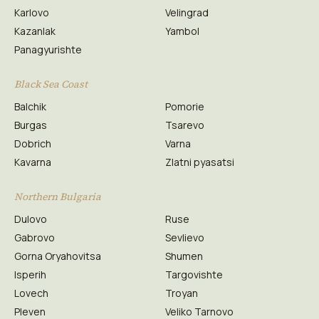
Karlovo
Velingrad
Kazanlak
Yambol
Panagyurishte
Black Sea Coast
Balchik
Pomorie
Burgas
Tsarevo
Dobrich
Varna
Kavarna
Zlatni pyasatsi
Northern Bulgaria
Dulovo
Ruse
Gabrovo
Sevlievo
Gorna Oryahovitsa
Shumen
Isperih
Targovishte
Lovech
Troyan
Pleven
Veliko Tarnovo