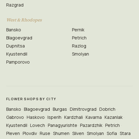
Razgrad
West & Rhodopes
Bansko
Pernik
Blagoevgrad
Petrich
Dupnitsa
Razlog
Kyustendil
Smolyan
Pamporovo
FLOWER SHOPS BY CITY
Bansko
Blagoevgrad
Burgas
Dimitrovgrad
Dobrich
Gabrovo
Haskovo
Isperih
Kardzhali
Kavarna
Kazanlak
Kyustendil
Lovech
Panagyurishte
Pazardzhik
Petrich
Pleven
Plovdiv
Ruse
Shumen
Sliven
Smolyan
Sofia
Stara