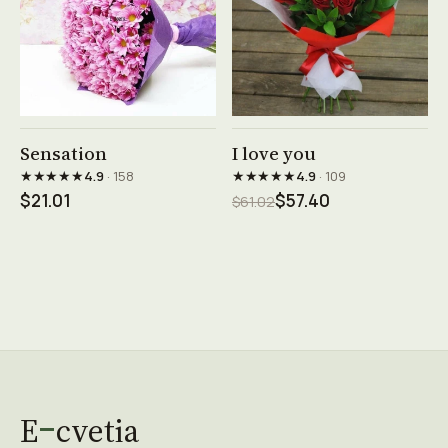
See product →
See product →
Sensation
I love you
★★★★★
★★★★★
4.9
· 158
4.9
· 109
$21.01
$57.40
$61.02
E
cvetia