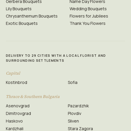
Gerbera Bouquets
Name Day Flowers
Lily Bouquets
Wedding Bouquets
Chrysanthemum Bouquets
Flowers for Jubilees
Exotic Bouquets
Thank You Flowers
DELIVERY TO 29 CITIES WITH A LOCAL FLORIST AND
SURROUNDING SETTLEMENTS
Capital
Kostinbrod
Sofia
Thrace & Southern Bulgaria
Asenovgrad
Pazardzhik
Dimitrovgrad
Plovdiv
Haskovo
Sliven
Kardzhali
Stara Zagora