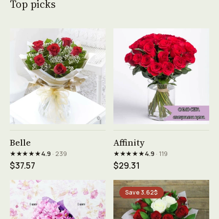
Top picks
See product →
See product →
Belle
Affinity
★★★★★
★★★★★
4.9
· 239
4.9
· 119
$37.57
$29.31
Save 3.62$