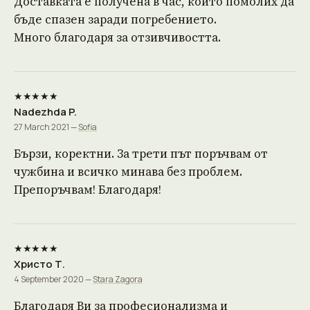
Доставката е получена в час, който помолих да
бъде спазен заради погребението.
Много благодаря за отзивчивостта.
★★★★★
Nadezhda P.
27 March 2021 —
Sofia
Бързи, коректни. За трети път поръчвам от
чужбина и всичко минава без проблем.
Препоръчвам! Благодаря!
★★★★★
Христо Т.
4 September 2020 —
Stara Zagora
Благодаря Ви за професионализма и