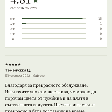
★
out of
16
reviews
5★
15
4★
1
3★
0
2★
0
1★
0
★★★★★
Теменужка Ц.
13 November 2022 —
Gabrovo
Благодаря за прекрасното обслужване.
Изключително съм щастлива, че можах да
поръчам цветя от чужбина и да платя в
съответната валутата. Цветята изглеждат
прекрасно и бяха доставени на време.