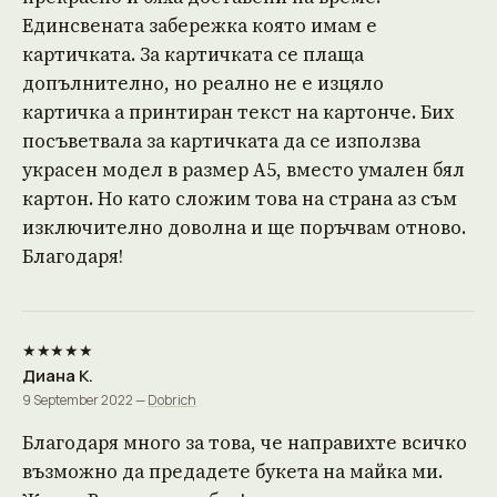
Единсвената забережка която имам е
картичката. За картичката се плаща
допълнително, но реално не е изцяло
картичка а принтиран текст на картонче. Бих
посъветвала за картичката да се използва
украсен модел в размер А5, вместо умален бял
картон. Но като сложим това на страна аз съм
изключително доволна и ще поръчвам отново.
Благодаря!
★★★★★
Диана К.
9 September 2022 —
Dobrich
Благодаря много за това, че направихте всичко
възможно да предадете букета на майка ми.