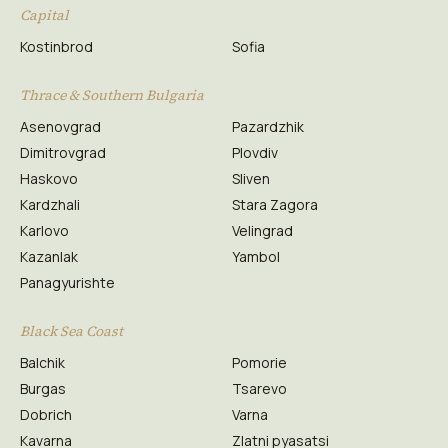
Capital
Kostinbrod
Sofia
Thrace & Southern Bulgaria
Asenovgrad
Pazardzhik
Dimitrovgrad
Plovdiv
Haskovo
Sliven
Kardzhali
Stara Zagora
Karlovo
Velingrad
Kazanlak
Yambol
Panagyurishte
Black Sea Coast
Balchik
Pomorie
Burgas
Tsarevo
Dobrich
Varna
Kavarna
Zlatni pyasatsi