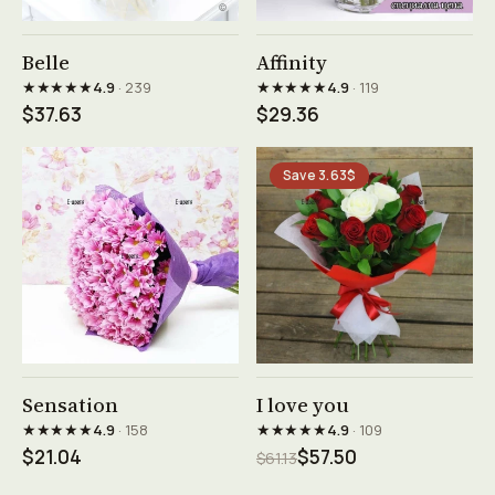
See product →
See product →
Belle
Affinity
★★★★★
★★★★★
4.9
· 239
4.9
· 119
$37.63
$29.36
Save 3.63$
See product →
See product →
Sensation
I love you
★★★★★
★★★★★
4.9
· 158
4.9
· 109
$21.04
$57.50
$61.13