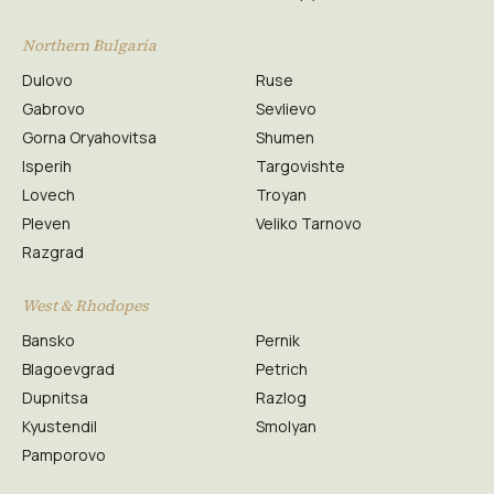
Northern Bulgaria
Dulovo
Ruse
Gabrovo
Sevlievo
Gorna Oryahovitsa
Shumen
Isperih
Targovishte
Lovech
Troyan
Pleven
Veliko Tarnovo
Razgrad
West & Rhodopes
Bansko
Pernik
Blagoevgrad
Petrich
Dupnitsa
Razlog
Kyustendil
Smolyan
Pamporovo