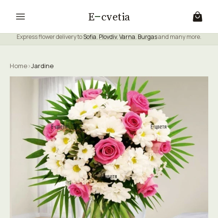
E
cvetia
Express flower delivery to
Sofia
,
Plovdiv
,
Varna
,
Burgas
and many more.
Home
›
Jardine