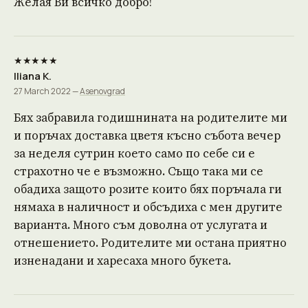
Желая Ви всичко добро!
★★★★★
Iliana K.
27 March 2022 —
Asenovgrad
Бях забравила годишнината на родителите ми
и поръчах доставка цветя късно събота вечер
за неделя сутрин което само по себе си е
страхотно че е възможно. Също така ми се
обадиха защото розите които бях поръчала ги
нямаха в наличност и обсъдиха с мен другите
варианта. Много съм доволна от услугата и
отнешението. Родителите ми остана приятно
изненадани и харесаха много букета.