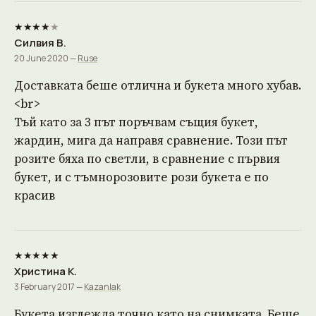
★★★★
★
Силвия В.
20 June 2020 —
Ruse
Доставката беше отлична и букета много хубав.
<br>
Тъй като за 3 път поръчвам същия букет,
жардин, мига да направя сравнение. Този път
розите бяха по светли, в сравнение с първия
букет, и с тъмнорозовите рози букета е по
красив
★★★★★
Христина К.
3 February 2017 —
Kazanlak
Букета изглежда точно като на снимката. Беше