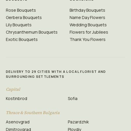
Rose Bouquets
Birthday Bouquets
Gerbera Bouquets
Name Day Flowers
Lily Bouquets
Wedding Bouquets
Chrysanthemum Bouquets
Flowers for Jubilees
Exotic Bouquets
Thank You Flowers
DELIVERY TO 29 CITIES WITH A LOCAL FLORIST AND
SURROUNDING SETTLEMENTS
Capital
Kostinbrod
Sofia
Thrace & Southern Bulgaria
Asenovgrad
Pazardzhik
Dimitrovgrad
Plovdiv