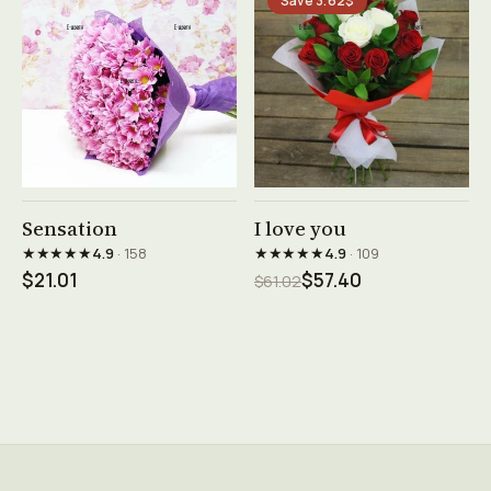
Save 3.62$
See product →
See product →
Sensation
I love you
★★★★★
★★★★★
4.9
· 158
4.9
· 109
$21.01
$57.40
$61.02