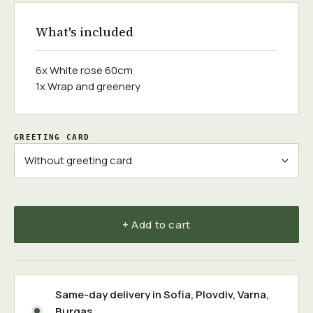
What's included
6x White rose 60cm
1x Wrap and greenery
GREETING CARD
+ Add to cart
Same-day delivery in
Sofia
,
Plovdiv
,
Varna
,
Burgas