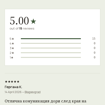
5.00
★
out of
15
reviews
5★
15
4★
0
3★
0
2★
0
1★
0
★★★★★
Гергана К.
14 April 2026 —
Blagoevgrad
Отлична комуникация дори след края на