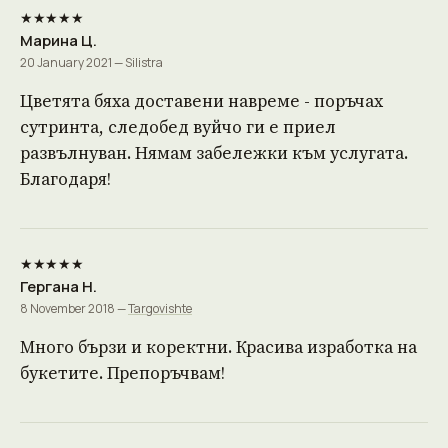
★★★★★
Марина Ц.
20 January 2021 — Silistra
Цветята бяха доставени навреме - поръчах
сутринта, следобед вуйчо ги е приел
развълнуван. Нямам забележки към услугата.
Благодаря!
★★★★★
Гергана Н.
8 November 2018 —
Targovishte
Много бързи и коректни. Красива изработка на
букетите. Препоръчвам!