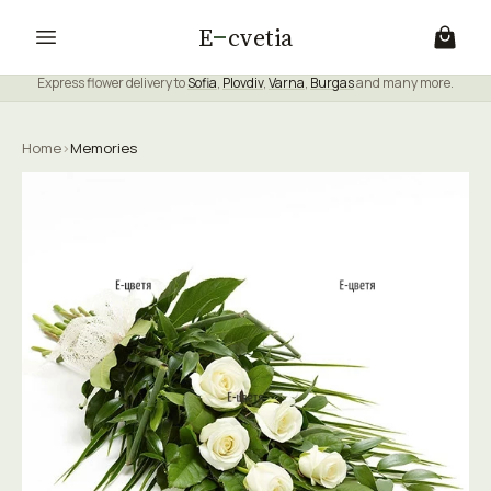
E
cvetia
Express flower delivery to
Sofia
,
Plovdiv
,
Varna
,
Burgas
and many more.
Home
›
Memories