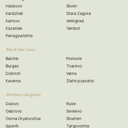
Haskovo
Sliven
Kardzhali
Stara Zagora
Karlovo
Velingrad
Kazanlak
Yambol
Panagyurishte
Black Sea Coast
Balchik
Pomorie
Burgas
Tsarevo
Dobrich
Varna
Kavarna
Zlatni pyasatsi
Northern Bulgaria
Dulovo
Ruse
Gabrovo
Sevlievo
Gorna Oryahovitsa
Shumen
Isperih
Targovishte