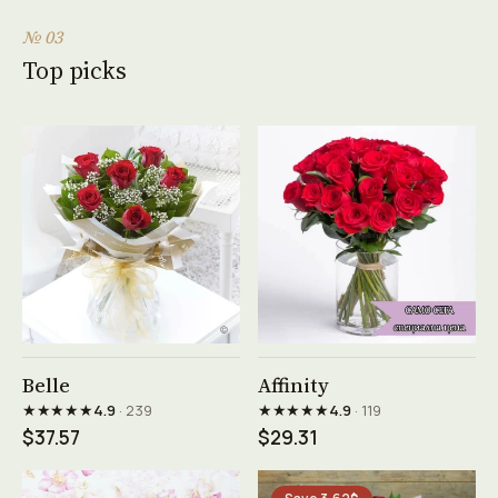
№ 03
Top picks
See product →
See product →
Belle
Affinity
★★★★★
★★★★★
4.9
· 239
4.9
· 119
$37.57
$29.31