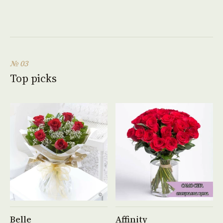
№ 03
Top picks
See product →
See product →
Belle
Affinity