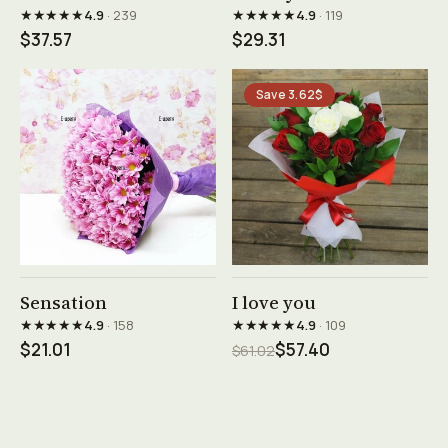
★★★★★
★★★★★
4.9
· 239
4.9
· 119
$37.57
$29.31
Save 3.62$
See product →
See product →
Sensation
I love you
★★★★★
★★★★★
4.9
· 158
4.9
· 109
$21.01
$57.40
$61.02