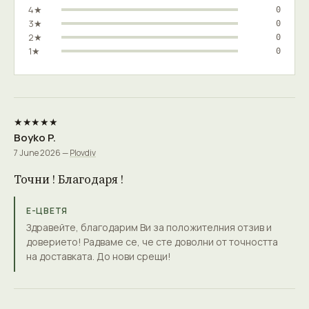
4★
0
3★
0
2★
0
1★
0
★★★★★
Boyko P.
7 June 2026 —
Plovdiv
Точни ! Благодаря !
Е-ЦВЕТЯ
Здравейте, благодарим Ви за положителния отзив и
доверието! Радваме се, че сте доволни от точността
на доставката. До нови срещи!