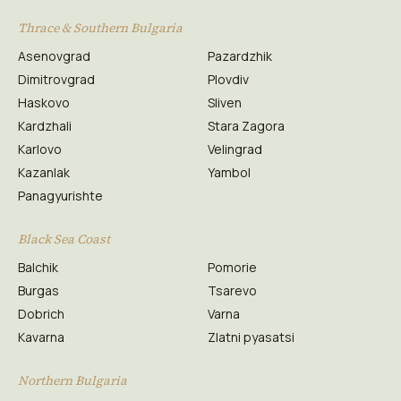
Thrace & Southern Bulgaria
Asenovgrad
Pazardzhik
Dimitrovgrad
Plovdiv
Haskovo
Sliven
Kardzhali
Stara Zagora
Karlovo
Velingrad
Kazanlak
Yambol
Panagyurishte
Black Sea Coast
Balchik
Pomorie
Burgas
Tsarevo
Dobrich
Varna
Kavarna
Zlatni pyasatsi
Northern Bulgaria