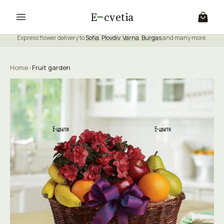
E
cvetia
Express flower delivery to
Sofia
,
Plovdiv
,
Varna
,
Burgas
and many more.
Home
›
Fruit garden