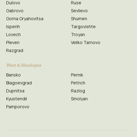
Dulovo
Ruse
Gabrovo
Sevlievo
Gorna Oryahovitsa
Shumen
Isperih
Targovishte
Lovech
Troyan
Pleven
Veliko Tarnovo
Razgrad
West & Rhodopes
Bansko
Pernik
Blagoevgrad
Petrich
Dupnitsa
Razlog
Kyustendil
Smolyan
Pamporovo